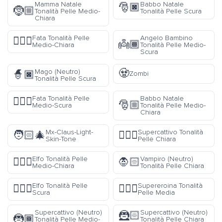
Mamma Natale
Babbo Natale
🎅🏿
🤶🏼
Tonalità Pelle Medio-
Tonalità Pelle Scura
Chiara
Fata Tonalità Pelle
Angelo Bambino
🧚🏼‍♀️
👼🏾
Medio-Chiara
Tonalità Pelle Medio-
Scura
🧟
Mago (Neutro)
🧙🏿
Zombi
Tonalità Pelle Scura
Fata Tonalità Pelle
Babbo Natale
🧚🏾‍♀️
🎅🏼
Medio-Scura
Tonalità Pelle Medio-
Chiara
Mx-Claus-Light-
Supercattivo Tonalità
🧑🏻‍🎄
🦹🏻‍♂️
Skin-Tone
Pelle Chiara
Elfo Tonalità Pelle
Vampiro (Neutro)
🧝🏼‍♂️
🧛🏻
Medio-Chiara
Tonalità Pelle Chiara
Elfo Tonalità Pelle
Supereroina Tonalità
🧝🏿‍♂️
🦸🏽‍♀️
Scura
Pelle Media
Supercattivo (Neutro)
Supercattivo (Neutro)
🦹🏻
🦹🏾
Tonalità Pelle Medio-
Tonalità Pelle Chiara