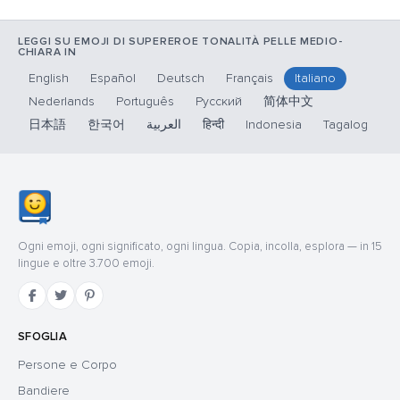
LEGGI SU EMOJI DI SUPEREROE TONALITÀ PELLE MEDIO-
CHIARA IN
English
Español
Deutsch
Français
Italiano
Nederlands
Português
Русский
简体中文
日本語
한국어
العربية
हिन्दी
Indonesia
Tagalog
Ogni emoji, ogni significato, ogni lingua. Copia, incolla, esplora — in 15
lingue e oltre 3.700 emoji.
SFOGLIA
Persone e Corpo
Bandiere