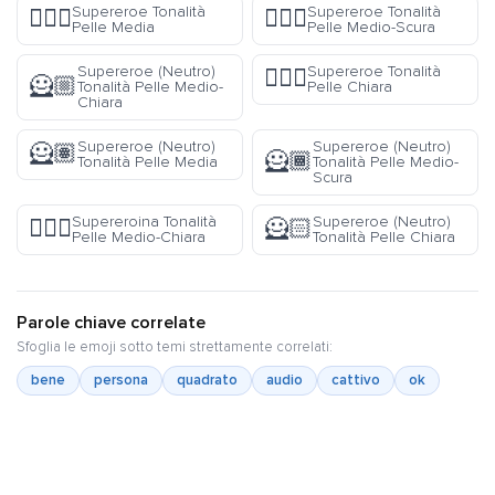
Supereroe Tonalità
Supereroe Tonalità
🦸🏽‍♂️
🦸🏾‍♂️
Pelle Media
Pelle Medio-Scura
Supereroe (Neutro)
Supereroe Tonalità
🦸🏻‍♂️
🦸🏼
Tonalità Pelle Medio-
Pelle Chiara
Chiara
Supereroe (Neutro)
Supereroe (Neutro)
🦸🏽
🦸🏾
Tonalità Pelle Media
Tonalità Pelle Medio-
Scura
Supereroina Tonalità
Supereroe (Neutro)
🦸🏼‍♀️
🦸🏻
Pelle Medio-Chiara
Tonalità Pelle Chiara
Parole chiave correlate
Sfoglia le emoji sotto temi strettamente correlati:
bene
persona
quadrato
audio
cattivo
ok