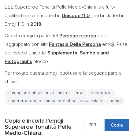
Supereroe Tonalità Pelle Medio-Chiara is a fully-
🦸🏼‍♂️
qualified emoji encoded in
Unicode 11.0
, and included in
Emoji 11.0 in
2018
.
Questa emoji fa parte del
Persone e corpo
ed è
raggruppato con altri
Fantasia Della Persona
emoji. Parte
del blocco Unicode
Supplemental Symbols and
Pictographs
blocco.
Per trovare questa emoji, puoi usare le seguenti parole
chiave:
carnagione abbastanza chiara
eroe
supereroe
supereroe uomo: carnagione abbastanza chiara
uomo
Copia e incolla l'emoji
🦸🏼‍♂️
Copia
Supereroe Tonalità Pelle
Medio-Chiara: