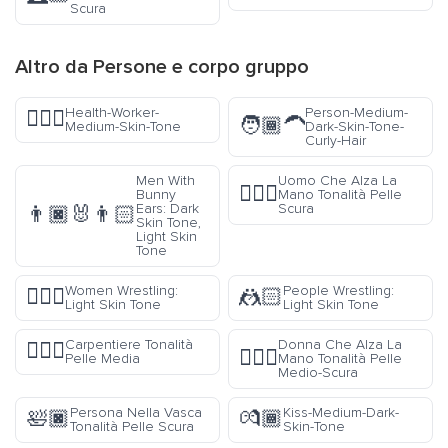
Scura
Altro da
Persone e corpo
gruppo
Health-Worker-
Person-Medium-
🧑🏽‍⚕️
🧑🏾‍🦱
Medium-Skin-Tone
Dark-Skin-Tone-
Curly-Hair
Men With
Uomo Che Alza La
🙋🏿‍♂️
Bunny
Mano Tonalità Pelle
Ears: Dark
Scura
👨🏿‍🐰‍👨🏻
Skin Tone,
Light Skin
Tone
Women Wrestling:
People Wrestling:
🤼🏻‍♀️
🤼🏻
Light Skin Tone
Light Skin Tone
Carpentiere Tonalità
Donna Che Alza La
👷🏽‍♂️
🙋🏾‍♀️
Pelle Media
Mano Tonalità Pelle
Medio-Scura
Persona Nella Vasca
Kiss-Medium-Dark-
🛀🏿
💏🏾
Tonalità Pelle Scura
Skin-Tone