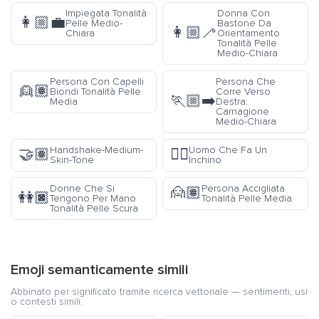
Impiegata Tonalità
Donna Con
👩🏼‍💼
Pelle Medio-
Bastone Da
👩🏼‍🦯
Chiara
Orientamento
Tonalità Pelle
Medio-Chiara
Persona Con Capelli
Persona Che
👱🏽
Biondi Tonalità Pelle
Corre Verso
🏃🏼‍➡️
Media
Destra:
Carnagione
Medio-Chiara
Handshake-Medium-
Uomo Che Fa Un
🤝🏽
🙇‍♂️
Skin-Tone
Inchino
Donne Che Si
Persona Accigliata
🙍🏽
👭🏿
Tengono Per Mano
Tonalità Pelle Media
Tonalità Pelle Scura
Emoji semanticamente simili
Abbinato per significato tramite ricerca vettoriale — sentimenti, usi
o contesti simili.