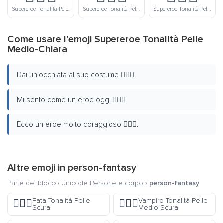
Supereroe Tonalità Pelle Media
Supereroe Tonalità Pelle Medio-Scura
Supereroe Tonalità Pelle Scura
Come usare l'emoji Supereroe Tonalità Pelle
Medio-Chiara
Dai un'occhiata al suo costume 🦸🏼‍♂️.
Mi sento come un eroe oggi 🦸🏼‍♂️.
Ecco un eroe molto coraggioso 🦸🏼‍♂️.
Altre emoji in
person-fantasy
Parte del blocco Unicode
Persone e corpo
›
person-fantasy
Fata Tonalità Pelle
Vampiro Tonalità Pelle
🧚🏿‍♀️
🧛🏾‍♂️
Scura
Medio-Scura