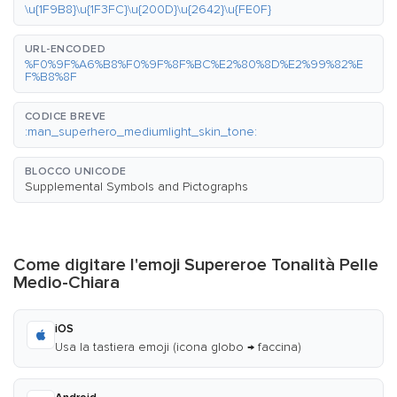
\u{1F9B8}\u{1F3FC}\u{200D}\u{2642}\u{FE0F}
URL-ENCODED
%F0%9F%A6%B8%F0%9F%8F%BC%E2%80%8D%E2%99%82%E
F%B8%8F
CODICE BREVE
:man_superhero_mediumlight_skin_tone:
BLOCCO UNICODE
Supplemental Symbols and Pictographs
Come digitare l'emoji Supereroe Tonalità Pelle
Medio-Chiara
iOS
Usa la tastiera emoji (icona globo → faccina)