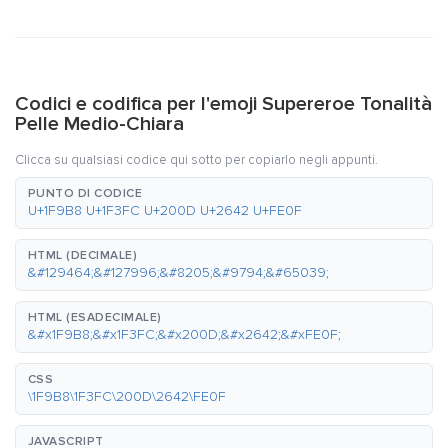
Codici e codifica per l'emoji Supereroe Tonalità
Pelle Medio-Chiara
Clicca su qualsiasi codice qui sotto per copiarlo negli appunti.
PUNTO DI CODICE
U+1F9B8 U+1F3FC U+200D U+2642 U+FE0F
HTML (DECIMALE)
&#129464;&#127996;&#8205;&#9794;&#65039;
HTML (ESADECIMALE)
&#x1F9B8;&#x1F3FC;&#x200D;&#x2642;&#xFE0F;
CSS
\1F9B8\1F3FC\200D\2642\FE0F
JAVASCRIPT