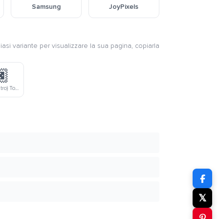
Samsung
JoyPixels
iasi variante per visualizzare la sua pagina, copiarla
🏿
Supereroe (Neutro) Tonalità Pelle Scura
𝕏