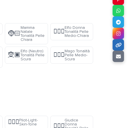
Mamma
Elfo Donna
🧝🏼‍♀️
Natale
Tonalità Pelle
🤶🏻
Tonalità Pelle
Medio-Chiara
Chiara
Elfo (Neutro)
Mago Tonalità
🧝🏿
🧙🏾‍♂️
Tonalità Pelle
Pelle Medio-
Scura
Scura
Pilot-Light-
Giudice
🧑🏻‍✈️
Skin-Tone
Donna
👩🏿‍⚖️