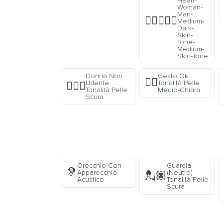
Heart-
Woman-
Man-
👩🏾‍❤️‍👨🏽
Medium-
Dark-
Skin-
Tone-
Medium-
Skin-Tone
Donna Non
Gesto Ok
👌🏼
Udente
Tonalità Pelle
🧏🏿‍♀️
Tonalità Pelle
Medio-Chiara
Scura
Orecchio Con
Guardia
🦻
Apparecchio
(Neutro)
💂🏿
Acustico
Tonalità Pelle
Scura