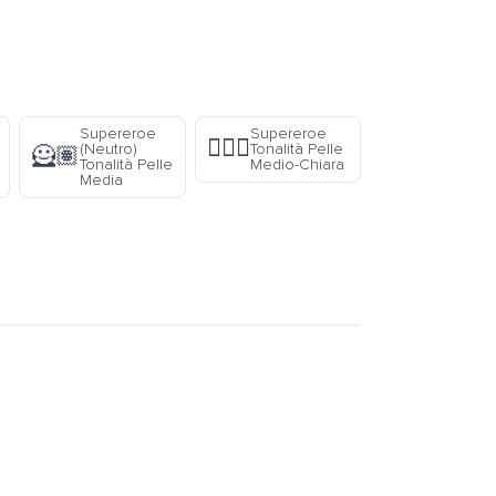
Supereroe
Supereroe
🦸🏼‍♂️
(Neutro)
Tonalità Pelle
🦸🏽
Tonalità Pelle
Medio-Chiara
Media