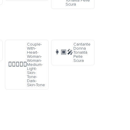
Tonalità Pelle
Scura
Couple-
Cantante
With-
Donna
👩🏿‍🎤
Heart-
Tonalità
Woman-
Pelle
Woman-
Scura
👩🏼‍❤️‍👩🏿
Medium-
Light-
Skin-
Tone-
Dark-
Skin-Tone