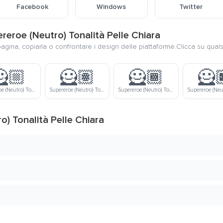
Facebook
Windows
Twitter
pereroe (Neutro) Tonalità Pelle Chiara
pagina, copiarla o confrontare i design delle piattaforme.Clicca su quals
🏼
🦸🏽
🦸🏾
🦸
Supereroe (Neutro) Tonalità Pelle Medio-Chiara
Supereroe (Neutro) Tonalità Pelle Media
Supereroe (Neutro) Tonalità Pelle Medio-Scura
o) Tonalità Pelle Chiara