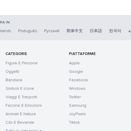
RA IN
rlands
Português
Русский
简体中文
日本語
한국어
ة
CATEGORIE
PIATTAFORME
Figure E Persone
Apple
Oggetti
Google
Bandiere
Facebook
Simboli E Icone
Windows
Viaggi E Trasporti
Twitter
Faccine E Emozioni
Samsung
Animali E Natura
JoyPixels
Cibi E Bevande
Tiktok
Tutte le categorie →