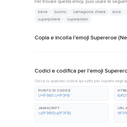
Per trovare questa emoji, puoi usare le seguent
bene
buono
carnagione chiara
eroe
superpotere
superpoteri
Copia e incolla l'emoji Supereroe (Ne
Codici e codifica per l'emoji Superer
Clicca su qualsiasi codice qui sotto per copiarlo negli a
PUNTO DI CODICE
HTML
U+1F9B8 U+1F3FB
&#12
JAVASCRIPT
URL
\u{1F9B8}\u{1F3FB}
%F0