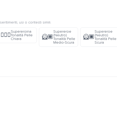
sentimenti, usi o contesti simili.
Supereroina
Supereroe
Supereroe
🦸🏻‍♀️
Tonalità Pelle
(Neutro)
(Neutro)
🦸🏾
🦸🏿
Chiara
Tonalità Pelle
Tonalità Pelle
Medio-Scura
Scura