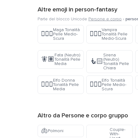
Altre emoji in
person-fantasy
Parte del blocco Unicode
Persone e corpo
›
perso
Maga Tonalità
Vampira
🧙🏾‍♀️
🧛🏾‍♀️
Pelle Medio-
Tonalità Pelle
Scura
Medio-Scura
Fata (Neutro)
Sirena
🧚🏽
Tonalità Pelle
(Neutro)
🧜🏻
Media
Tonalità Pelle
Chiara
Elfo Donna
Elfo Tonalità
🧝🏽‍♀️
🧝🏾‍♂️
Tonalità Pelle
Pelle Medio-
Media
Scura
Altro da
Persone e corpo
gruppo
🫁
Couple-
Polmoni
With-