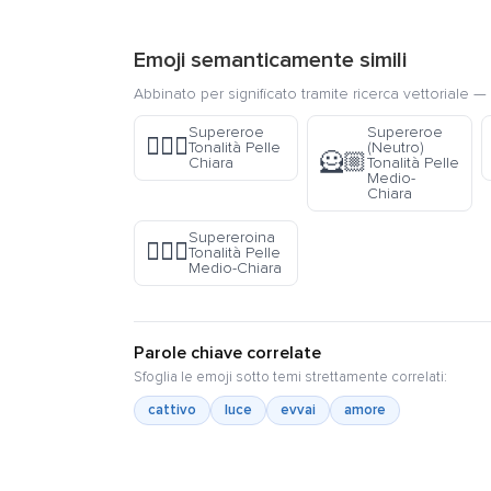
Emoji semanticamente simili
Abbinato per significato tramite ricerca vettoriale — 
Supereroe
Supereroe
🦸🏻‍♂️
Tonalità Pelle
(Neutro)
🦸🏼
Chiara
Tonalità Pelle
Medio-
Chiara
Supereroina
🦸🏼‍♀️
Tonalità Pelle
Medio-Chiara
Parole chiave correlate
Sfoglia le emoji sotto temi strettamente correlati:
cattivo
luce
evvai
amore