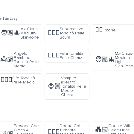
n-fantasy
🧜‍♂️
Mx-Claus-
Supercattivo
Tritone
🧑🏽‍🎄
🦹🏿‍♂️
Medium-
Tonalità Pelle
Skin-Tone
Scura
Angelo
Fata Tonalità
Mx-Claus-
🧚🏻‍♀️
Bambino
Pelle Chiara
Medium-
👼🏽
🧑🏼‍🎄
Tonalità Pelle
Light-
Media
Skin-Tone
Elfo Tonalità
Vampiro
🧝🏽‍♂️
Pelle Media
(Neutro)
🧛🏼
Tonalità Pelle
Medio-
Chiara
Persona Che
Donna Col
Couple-With-
💑🏻
Gioca A
Turbante
Heart-Light-
👳🏽‍♀️