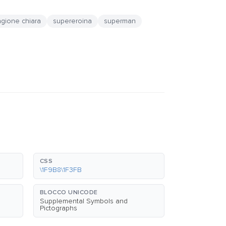
agione chiara
supereroina
superman
CSS
\1F9B8\1F3FB
BLOCCO UNICODE
Supplemental Symbols and
Pictographs