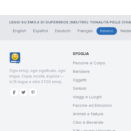
LEGGI SU EMOJI DI SUPEREROE (NEUTRO) TONALITÀ PELLE CHIA
English
Español
Deutsch
Français
Italiano
Nede
SFOGLIA
Persone e Corpo
Ogni emoji, ogni significato, ogni
Bandiere
lingua. Copia, incolla, esplora —
Oggetti
in 15 lingue e oltre 3.700 emoji.
Simboli
Viaggi e Luoghi
Faccine ed Emozioni
Animali e Natura
Cibo e Bevande
Tutti i gruppi Unicode →