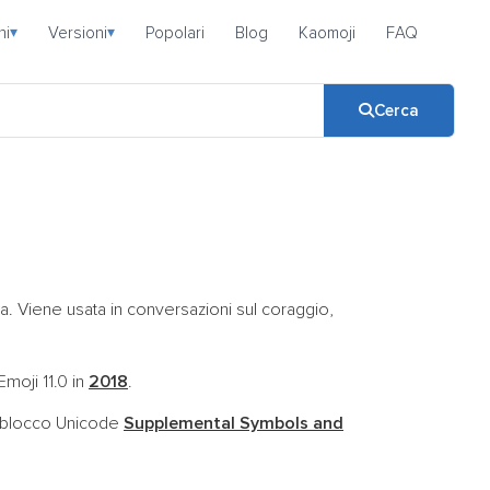
ni
Versioni
Popolari
Blog
Kaomoji
FAQ
▾
▾
Cerca
. Viene usata in conversazioni sul coraggio,
Emoji 11.0 in
2018
.
l blocco Unicode
Supplemental Symbols and