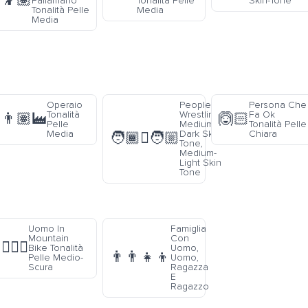
🤾🏽
Pallamano
Tonalità Pelle
Skin-Tone
Tonalità Pelle
Media
Media
Operaio
People
Persona Che
Tonalità
Wrestling:
Fa Ok
👨🏽‍🏭
🙆🏻
Pelle
Medium-
Tonalità Pelle
Media
Dark Skin
Chiara
🧑🏾‍🫯‍🧑🏼
Tone,
Medium-
Light Skin
Tone
Uomo In
Famiglia
Mountain
Con
🚵🏾‍♂️
Bike Tonalità
Uomo,
👨‍👨‍👧‍👦
Pelle Medio-
Uomo,
Scura
Ragazza
E
Ragazzo