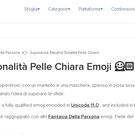
Sfoglia
Categorie
Piattaforme
Combinazio
▾
▾
▾
lla Persona
Supereroe (Neutro) Tonalità Pelle Chiara
nalità Pelle Chiara Emoji
🦸🏻
upereroe, con un mantello e una maschera, spesso in posa sicura
ntando l'idea di superare le sfide.
 a fully-qualified emoji encoded in
Unicode 11.0
, and included in 
è raggruppato con altri
Fantasia Della Persona
emoji. Parte de