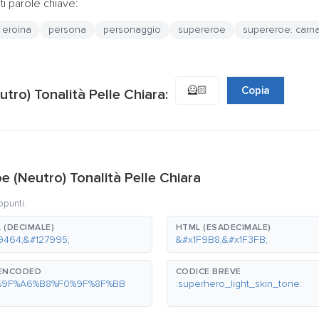
i parole chiave:
eroina
persona
personaggio
supereroe
supereroe: carn
🦸🏻
Copia
utro) Tonalità Pelle Chiara:
oe (Neutro) Tonalità Pelle Chiara
ppunti.
 (DECIMALE)
HTML (ESADECIMALE)
9464;&#127995;
&#x1F9B8;&#x1F3FB;
-ENCODED
CODICE BREVE
%9F%A6%B8%F0%9F%8F%BB
:superhero_light_skin_tone: