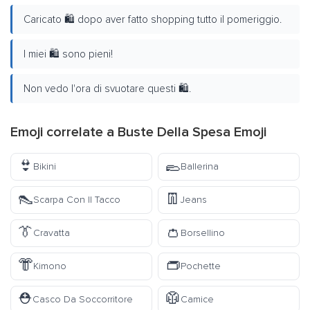
Caricato 🛍️ dopo aver fatto shopping tutto il pomeriggio.
I miei 🛍️ sono pieni!
Non vedo l'ora di svuotare questi 🛍️.
Emoji correlate a Buste Della Spesa Emoji
👙
🥿
Bikini
Ballerina
👠
👖
Scarpa Con Il Tacco
Jeans
👔
👛
Cravatta
Borsellino
👘
👝
Kimono
Pochette
⛑️
🥼
Casco Da Soccorritore
Camice