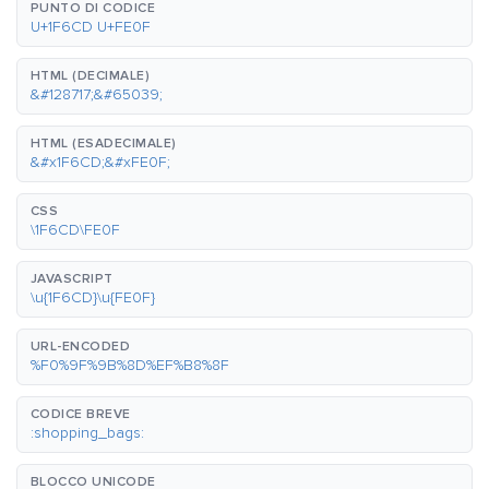
PUNTO DI CODICE
U+1F6CD U+FE0F
HTML (DECIMALE)
&#128717;&#65039;
HTML (ESADECIMALE)
&#x1F6CD;&#xFE0F;
CSS
\1F6CD\FE0F
JAVASCRIPT
\u{1F6CD}\u{FE0F}
URL-ENCODED
%F0%9F%9B%8D%EF%B8%8F
CODICE BREVE
:shopping_bags:
BLOCCO UNICODE