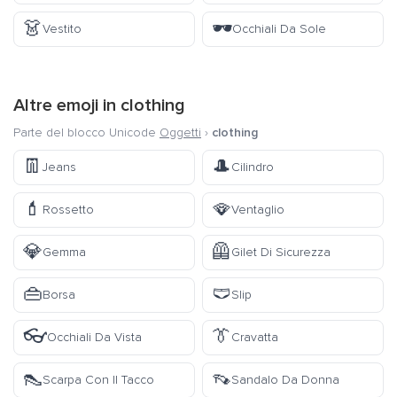
👗
🕶️
Vestito
Occhiali Da Sole
Altre emoji in
clothing
Parte del blocco Unicode
Oggetti
›
clothing
👖
🎩
Jeans
Cilindro
💄
🪭
Rossetto
Ventaglio
💎
🦺
Gemma
Gilet Di Sicurezza
👜
🩲
Borsa
Slip
👓
👔
Occhiali Da Vista
Cravatta
👠
👡
Scarpa Con Il Tacco
Sandalo Da Donna