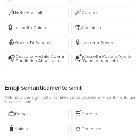
🎶
🩹
Note Musicali
Cerotto
🔒
⚗️
Lucchetto Chiuso
Alambicco
🩸
🏮
Goccia Di Sangue
Lanterna Rossa
Cassetta Postale Aperta
Cassetta Postale Aperta
📭
📬
Bandierina Abbassata
Bandierina Alzata
Emoji semanticamente simili
Abbinato per significato tramite ricerca vettoriale — sentimenti, usi
o contesti simili.
👜
🛒
Borsa
Carrello
🧳
👛
Valigia
Borsellino