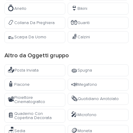
💍
👙
Anello
Bikini
📿
🧤
Collana Da Preghiera
Guanti
👞
🧦
Scarpa Da Uomo
Calzini
Altro da
Oggetti
gruppo
📤
🧽
Posta Inviata
Spugna
🧴
📣
Flacone
Megafono
🗞️
Proiettore
📽️
Quotidiano Arrotolato
Cinematografico
🎤
Quaderno Con
📔
Microfono
Copertina Decorata
🪑
🪙
Sedia
Moneta