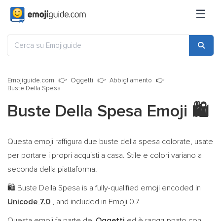
☰
Emojiguide.com
Oggetti
Abbigliamento
Buste Della Spesa
Buste Della Spesa Emoji
🛍️
Questa emoji raffigura due buste della spesa colorate, usate
per portare i propri acquisti a casa. Stile e colori variano a
seconda della piattaforma.
Buste Della Spesa is a fully-qualified emoji encoded in
🛍️
Unicode 7.0
, and included in Emoji 0.7.
Questa emoji fa parte del
Oggetti
ed è raggruppato con