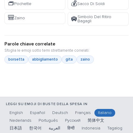
👝
💰
Pochette
Sacco Di Soldi
🎒
Simbolo Del Ritiro
🛄
Zaino
Bagagli
Parole chiave correlate
Sfoglia le emoji sotto temi strettamente correlati:
borsetta
abbigliamento
gita
zaino
LEGGI SU EMOJI DI BUSTE DELLA SPESA IN
English
Español
Deutsch
Français
Italiano
Nederlands
Português
Русский
简体中文
日本語
한국어
العربية
हिन्दी
Indonesia
Tagalog