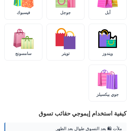
أبل
جوجل
فيسبوك
ويندوز
تويتر
سامسونج
جوي بيكسيلز
كيفية استخدام إيموجي حقائب تسوق
ملأت 🛍️ بعد التسوق طوال بعد الظهر.