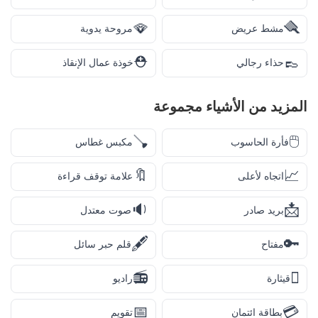
🪭
🪮
مشط عريض
مروحة يدوية
⛑️
👞
حذاء رجالي
خوذة عمال الإنقاذ
المزيد من
الأشياء
مجموعة
🪠
🖱️
فأرة الحاسوب
مكبس غطاس
🔖
📈
اتجاه لأعلى
علامة توقف قراءة
🔉
📩
بريد صادر
صوت معتدل
🖋️
🔑
مفتاح
قلم حبر سائل
📻
🪉
قيثارة
راديو
📅
💳
بطاقة ائتمان
تقويم