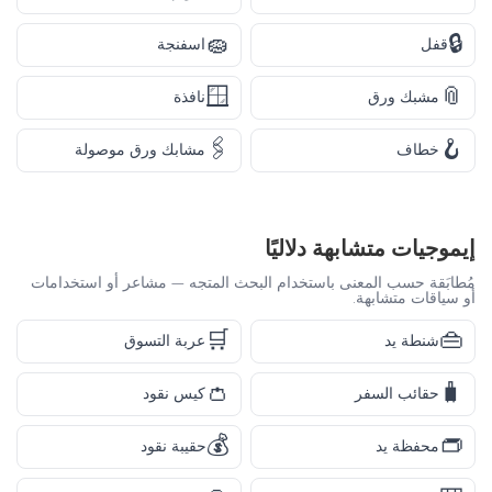
🧽
🔒
قفل
اسفنجة
🪟
📎
مشبك ورق
نافذة
🖇️
🪝
خطاف
مشابك ورق موصولة
إيموجيات متشابهة دلاليًا
مُطابَقة حسب المعنى باستخدام البحث المتجه — مشاعر أو استخدامات
أو سياقات متشابهة.
🛒
👜
شنطة يد
عربة التسوق
👛
🧳
حقائب السفر
كيس نقود
💰
👝
محفظة يد
حقيبة نقود