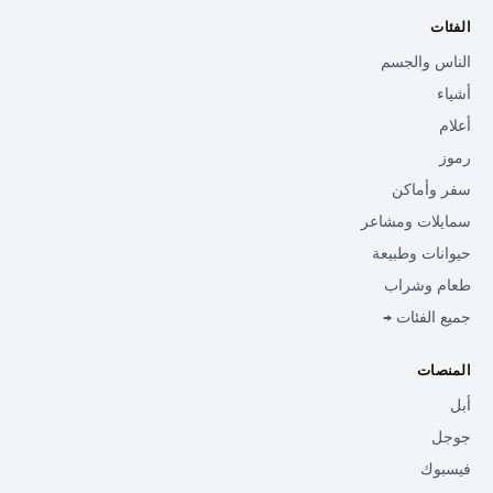
الفئات
الناس والجسم
أشياء
أعلام
رموز
سفر وأماكن
سمايلات ومشاعر
حيوانات وطبيعة
طعام وشراب
جميع الفئات →
المنصات
أبل
جوجل
فيسبوك