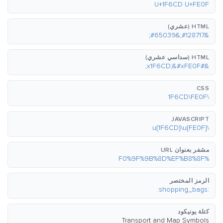
U+1F6CD U+FE0F
HTML (عشري)
&#128717;&#65039;
HTML (سداسي عشري)
&#x1F6CD;&#xFE0F;
CSS
\1F6CD\FE0F
JAVASCRIPT
\u{1F6CD}\u{FE0F}
مشفر بعنوان URL
%F0%9F%9B%8D%EF%B8%8F
الرمز المختصر
:shopping_bags:
كتلة يونيكود
Transport and Map Symbols