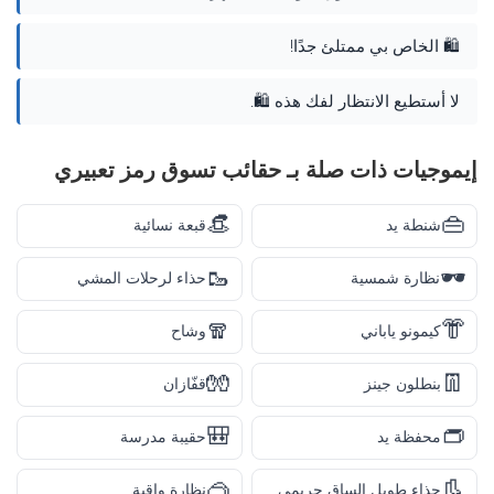
🛍️ الخاص بي ممتلئ جدًا!
لا أستطيع الانتظار لفك هذه 🛍️.
إيموجيات ذات صلة بـ حقائب تسوق رمز تعبيري
👒
👜
شنطة يد
قبعة نسائية
🥾
🕶️
نظارة شمسية
حذاء لرحلات المشي
🧣
👘
كيمونو ياباني
وشاح
🧤
👖
بنطلون جينز
قفّازان
🎒
👝
محفظة يد
حقيبة مدرسة
🥽
👢
حذاء طويل الساق حريمي
نظارة واقية