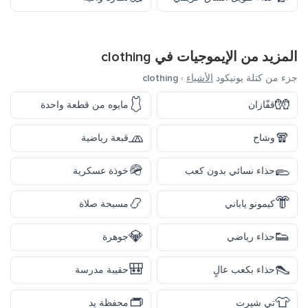
المزيد من الإيموجيات في
clothing
جزء من كتلة يونيكود
الأشياء
›
clothing
🩱
🧤
قفّازان
مايوه من قطعة واحدة
🧢
🧣
وشاح
قبعة رياضية
🪖
🥿
حذاء نسائي بدون كعب
خوذة عسكرية
📿
👘
كيمونو ياباني
مسبحة صلاة
💎
👟
حذاء رياضي
جوهرة
🎒
👠
حذاء بكعب عالٍ
حقيبة مدرسة
👝
👕
تي شيرت
محفظة يد