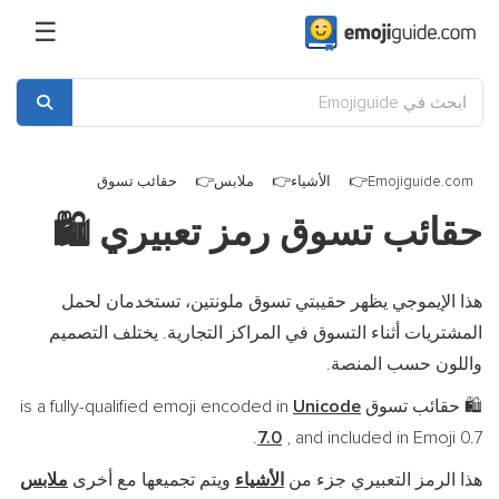
☰
Emojiguide.com
الأشياء
ملابس
حقائب تسوق
حقائب تسوق رمز تعبيري
🛍️
هذا الإيموجي يظهر حقيبتي تسوق ملونتين، تستخدمان لحمل
المشتريات أثناء التسوق في المراكز التجارية. يختلف التصميم
واللون حسب المنصة.
حقائب تسوق is a fully-qualified emoji encoded in
Unicode
🛍️
7.0
, and included in Emoji 0.7.
هذا الرمز التعبيري جزء من
الأشياء
ويتم تجميعها مع أخرى
ملابس