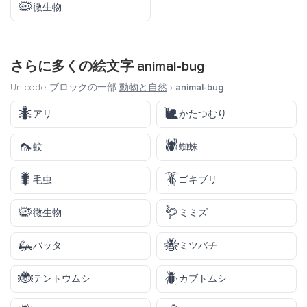
🦠
微生物
さらに多くの絵文字
animal-bug
Unicode ブロックの一部
動物と自然
›
animal-bug
🐜
🐌
アリ
かたつむり
🦟
🕷️
蚊
蜘蛛
🐛
🪳
毛虫
ゴキブリ
🦠
🪱
微生物
ミミズ
🦗
🐝
バッタ
ミツバチ
🐞
🪲
テントウムシ
カブトムシ