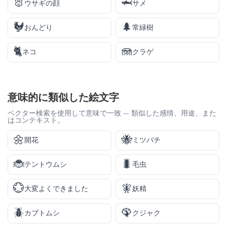
🐰
🦈
ウサギの顔
サメ
🐓
🌲
おんどり
常緑樹
🐈
🪼
ネコ
クラゲ
意味的に類似した絵文字
ベクター検索を使用して意味で一致 — 類似した感情、用途、また
はコンテキスト。
🌼
🐝
開花
ミツバチ
🐞
🐛
テントウムシ
毛虫
💮
🧚
大変よくできました
妖精
🪲
🦚
カブトムシ
クジャク