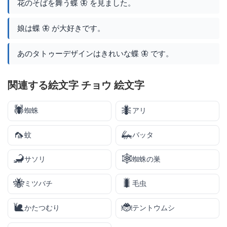
花のそばを舞う蝶 🦋 を見ました。
娘は蝶 🦋 が大好きです。
あのタトゥーデザインはきれいな蝶 🦋 です。
関連する絵文字 チョウ 絵文字
🕷️
🐜
蜘蛛
アリ
🦟
🦗
蚊
バッタ
🦂
🕸️
サソリ
蜘蛛の巣
🐝
🐛
ミツバチ
毛虫
🐌
🐞
かたつむり
テントウムシ