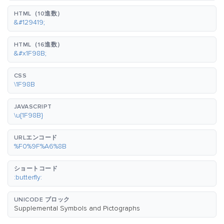
HTML（10進数）
&#129419;
HTML（16進数）
&#x1F98B;
CSS
\1F98B
JAVASCRIPT
\u{1F98B}
URLエンコード
%F0%9F%A6%8B
ショートコード
:butterfly:
UNICODE ブロック
Supplemental Symbols and Pictographs