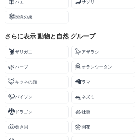
🪰
🦂
ハエ
サソリ
🕸️
蜘蛛の巣
さらに表示
動物と自然
グループ
🦞
🦭
ザリガニ
アザラシ
🌿
🦧
ハーブ
オランウータン
🦊
🦙
キツネの顔
ラマ
🦬
🐀
バイソン
ネズミ
🐉
🦪
ドラゴン
牡蠣
🐚
🌼
巻き貝
開花