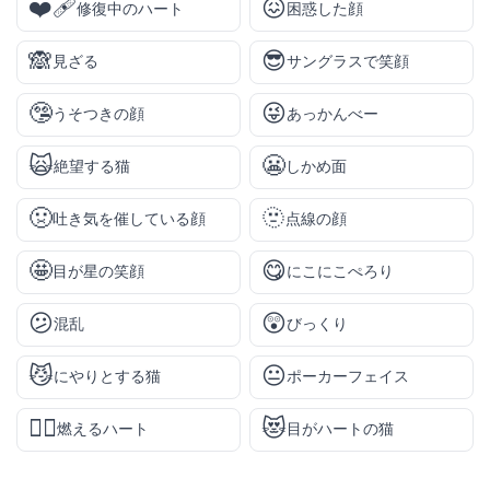
❤️‍🩹
😖
修復中のハート
困惑した顔
🙈
😎
見ざる
サングラスで笑顔
🤥
😜
うそつきの顔
あっかんべー
🙀
😬
絶望する猫
しかめ面
🤢
🫥
吐き気を催している顔
点線の顔
🤩
😋
目が星の笑顔
にこにこぺろり
😕
😲
混乱
びっくり
😼
😐
にやりとする猫
ポーカーフェイス
❤️‍🔥
😻
燃えるハート
目がハートの猫