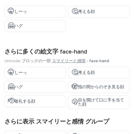
🤫
🤔
しーっ
考える顔
🤗
ハグ
さらに多くの絵文字
face-hand
Unicode ブロックの一部
スマイリーと感情
›
face-hand
🤫
🤔
しーっ
考える顔
🤗
🫣
ハグ
指の間からのぞき見る顔
🫡
目を開けて口に手を当て
🫢
敬礼する顔
た顔
さらに表示
スマイリーと感情
グループ