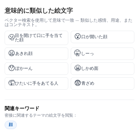
意味的に類似した絵文字
ベクター検索を使用して意味で一致 — 類似した感情、用途、また
はコンテキスト。
😮
目を開けて口に手を当て
🫢
口が開いた顔
た顔
😦
🤫
あきれ顔
しーっ
😯
😬
ぽかーん
しかめ面
🤦
😨
ひたいに手をあてる人
青ざめ
関連キーワード
密接に関連するテーマの絵文字を閲覧：
顔