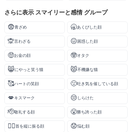
さらに表示
スマイリーと感情
グループ
😨
🥱
青ざめ
あくびした顔
🙊
😖
言わざる
困惑した顔
🤑
🤓
お金の顔
オタク
😸
😾
にやっと笑う猫
不機嫌な猫
🥰
🤢
ハートの笑顔
吐き気を催している顔
💋
😒
キスマーク
しらけた
🫡
😤
敬礼する顔
勝ち誇った顔
🙂‍↕️
😟
首を縦に振る顔
悩む顔