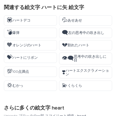
関連する絵文字 ハートに矢 絵文字
💟
💦
ハートデコ
あせあせ
💣
🗨️
爆弾
左の思考中の吹き出し
🧡
💔
オレンジのハート
割れたハート
💝
思考中の吹き出しに
👁️‍🗨️
ハートにリボン
目
💯
ハートエクスクラメーショ
❣️
100点満点
ン
💢
💫
むかっ
くらくら
さらに多くの絵文字
heart
Unicode ブロックの一部
スマイリーと感情
›
heart