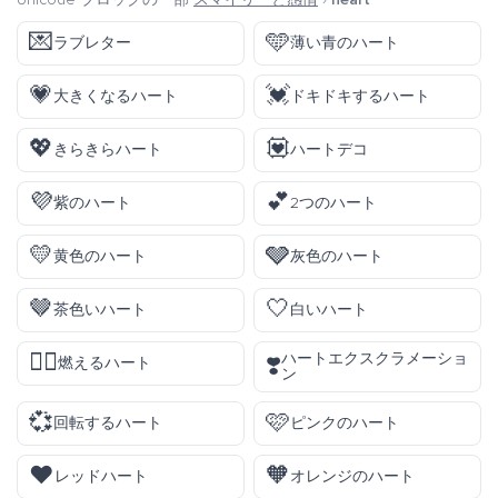
💌
🩵
ラブレター
薄い青のハート
💗
💓
大きくなるハート
ドキドキするハート
💖
💟
きらきらハート
ハートデコ
💜
💕
紫のハート
2つのハート
💛
🩶
黄色のハート
灰色のハート
🤎
🤍
茶色いハート
白いハート
❤️‍🔥
ハートエクスクラメーショ
❣️
燃えるハート
ン
💞
🩷
回転するハート
ピンクのハート
❤️
🧡
レッドハート
オレンジのハート