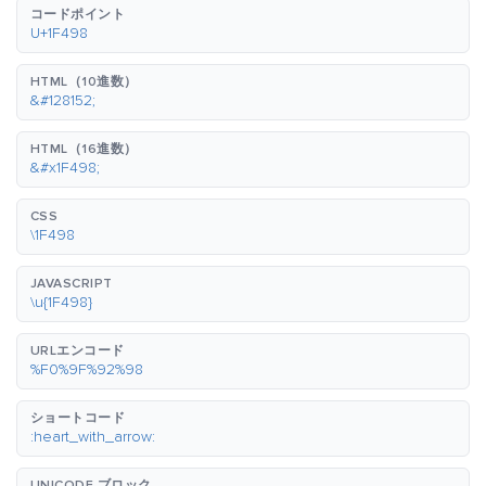
コードポイント
U+1F498
HTML（10進数）
&#128152;
HTML（16進数）
&#x1F498;
CSS
\1F498
JAVASCRIPT
\u{1F498}
URLエンコード
%F0%9F%92%98
ショートコード
:heart_with_arrow:
UNICODE ブロック