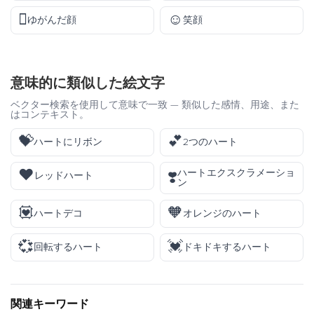
🫪
☺️
ゆがんだ顔
笑顔
意味的に類似した絵文字
ベクター検索を使用して意味で一致 — 類似した感情、用途、また
はコンテキスト。
💝
💕
ハートにリボン
2つのハート
❤️
ハートエクスクラメーショ
❣️
レッドハート
ン
💟
🧡
ハートデコ
オレンジのハート
💞
💓
回転するハート
ドキドキするハート
関連キーワード