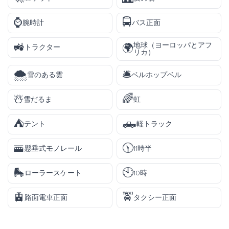
⌚
🚍
腕時計
バス正面
🚜
地球（ヨーロッパとアフ
🌍
トラクター
リカ）
🌨️
🛎️
雪のある雲
ベルホップベル
☃️
🌈
雪だるま
虹
⛺
🛻
テント
軽トラック
🚟
🕦
懸垂式モノレール
11時半
🛼
🕙
ローラースケート
10時
🚊
🚖
路面電車正面
タクシー正面