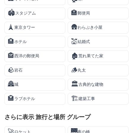
🏟️
🏣
スタジアム
郵便局
🗼
🛖
東京タワー
わらぶき小屋
🏨
💒
ホテル
結婚式
🏤
🏚️
西洋の郵便局
荒れ果てた家
🪨
🪵
岩石
丸太
🏯
🏛️
城
古典的な建物
🏩
🏗️
ラブホテル
建築工事
さらに表示
旅行と場所
グループ
🚀
🌉
ロケット
夜の橋