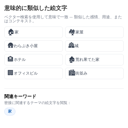
意味的に類似した絵文字
ベクター検索を使用して意味で一致 — 類似した感情、用途、また
はコンテキスト。
🏠
🏘️
家
家屋
🛖
🏯
わらぶき小屋
城
🏨
🏚️
ホテル
荒れ果てた家
🏢
🏙️
オフィスビル
街並み
関連キーワード
密接に関連するテーマの絵文字を閲覧：
家