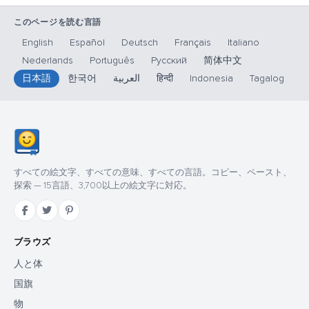
このページを読む言語
English
Español
Deutsch
Français
Italiano
Nederlands
Português
Русский
简体中文
日本語
한국어
العربية
हिन्दी
Indonesia
Tagalog
すべての絵文字、すべての意味、すべての言語。コピー、ペースト、
探索 — 15言語、3,700以上の絵文字に対応。
ブラウズ
人と体
国旗
物