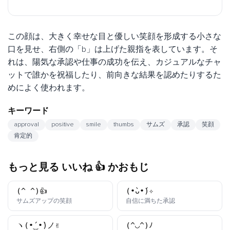
この顔は、大きく幸せな目と優しい笑顔を形成する小さな
口を見せ、右側の「b」は上げた親指を表しています。そ
れは、陽気な承認や仕事の成功を伝え、カジュアルなチャ
ットで誰かを祝福したり、前向きな結果を認めたりするた
めによく使われます。
キーワード
approval
positive
smile
thumbs
サムズ
承認
笑顔
肯定的
もっと見る いいね 👍 かおもじ
(^_^)👍
(•̀ᴗ•́)✧
かおもじ
かおもじ
サムズアップの笑顔
自信に満ちた承認
ヽ(•́‿•̀)ノ✌️
(^◡^)ﾉ