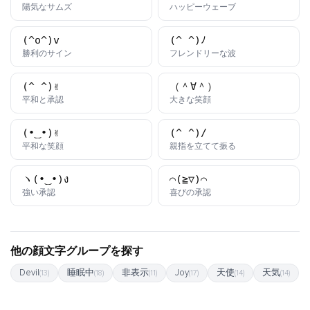
かおもじ
かおもじ
陽気なサムズ
ハッピーウェーブ
(^o^)v
(^_^)ﾉ
かおもじ
かおもじ
勝利のサイン
フレンドリーな波
(^_^)✌️
（＾∀＾）
かおもじ
かおもじ
平和と承認
大きな笑顔
(•‿•)✌️
(^_^)/
かおもじ
かおもじ
平和な笑顔
親指を立てて振る
ヽ(•‿•)ง
⌒(≧▽)⌒
かおもじ
かおもじ
強い承認
喜びの承認
他の顔文字グループを探す
Devil
睡眠中
非表示
Joy
天使
天気
(13)
(18)
(11)
(17)
(14)
(14)