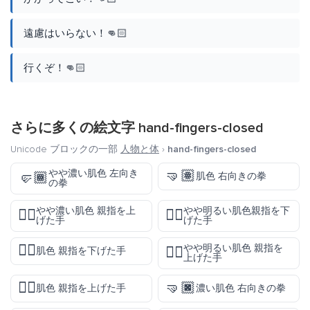
遠慮はいらない！👊🏻
行くぞ！👊🏻
さらに多くの絵文字
hand-fingers-closed
Unicode ブロックの一部
人物と体
›
hand-fingers-closed
🤜🏽
やや濃い肌色 左向き
🤛🏾
肌色 右向きの拳
の拳
やや濃い肌色 親指を上
やや明るい肌色親指を下
👍🏾
👎🏼
げた手
げた手
👎🏽
やや明るい肌色 親指を
👍🏼
肌色 親指を下げた手
上げた手
👍🏽
🤜🏿
肌色 親指を上げた手
濃い肌色 右向きの拳