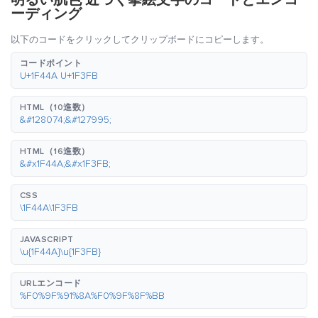
明るい肌色 近づく拳絵文字のコードとエンコ
ーディング
以下のコードをクリックしてクリップボードにコピーします。
コードポイント
U+1F44A U+1F3FB
HTML（10進数）
&#128074;&#127995;
HTML（16進数）
&#x1F44A;&#x1F3FB;
CSS
\1F44A\1F3FB
JAVASCRIPT
\u{1F44A}\u{1F3FB}
URLエンコード
%F0%9F%91%8A%F0%9F%8F%BB