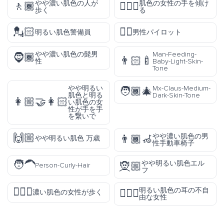
やや濃い肌色の人が
肌色の女性の手を傾け
🚶🏾
💁🏽‍♀️
歩く
る
💂🏻
👨‍✈️
明るい肌色警備員
男性パイロット
やや濃い肌色の髭男
Man-Feeding-
🧔🏾
👨🏻‍🍼
性
Baby-Light-Skin-
Tone
やや明るい
Mx-Claus-Medium-
🧑🏾‍🎄
肌色と明る
Dark-Skin-Tone
👩🏼‍🤝‍👩🏻
い肌色の女
性が手を手
を繋いで
🙌🏼
やや濃い肌色の男
👨🏾‍🦽
やや明るい肌色 万歳
性手動車椅子
🧑‍🦱
やや明るい肌色エル
🧝🏼
Person-Curly-Hair
フ
🚶🏿‍♀️
明るい肌色の耳の不自
🧏🏻‍♀️
濃い肌色の女性が歩く
由な女性