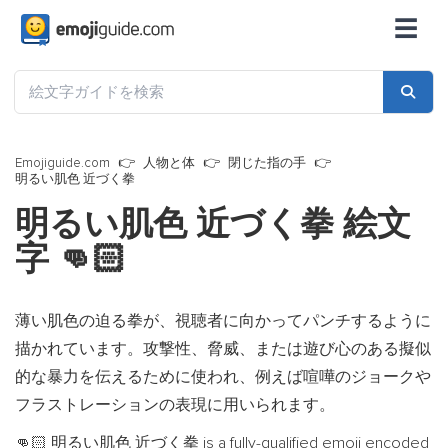
☰
Emojiguide.com
人物と体
閉じた指の手
明るい肌色 近づく拳
明るい肌色 近づく拳 絵文
字
👊🏻
薄い肌色の迫る拳が、視聴者に向かってパンチするように
描かれています。攻撃性、脅威、または遊び心のある擬似
的な暴力を伝えるために使われ、例えば喧嘩のジョークや
フラストレーションの表現に用いられます。
明るい肌色 近づく拳 is a fully-qualified emoji encoded
👊🏻