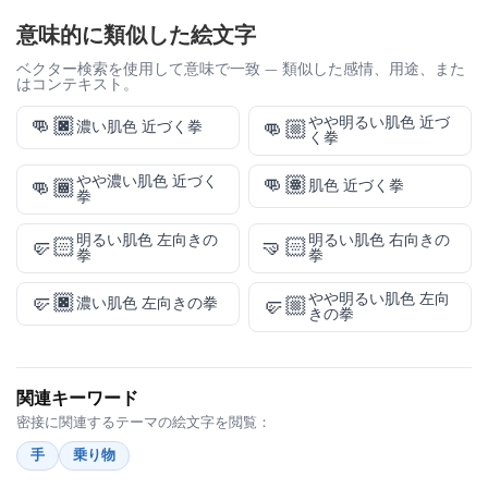
意味的に類似した絵文字
ベクター検索を使用して意味で一致 — 類似した感情、用途、また
はコンテキスト。
👊🏿
やや明るい肌色 近づ
👊🏼
濃い肌色 近づく拳
く拳
👊🏽
やや濃い肌色 近づく
👊🏾
肌色 近づく拳
拳
明るい肌色 左向きの
明るい肌色 右向きの
🤛🏻
🤜🏻
拳
拳
🤛🏿
やや明るい肌色 左向
🤛🏼
濃い肌色 左向きの拳
きの拳
関連キーワード
密接に関連するテーマの絵文字を閲覧：
手
乗り物