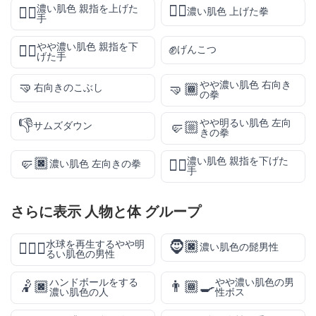
✊🏿
濃い肌色 親指を上げた
👍🏿
濃い肌色 上げた拳
手
✊
やや濃い肌色 親指を下
👎🏾
げんこつ
げた手
🤜
やや濃い肌色 右向き
🤜🏾
右向きのこぶし
の拳
👎
やや明るい肌色 左向
🤛🏼
サムズダウン
きの拳
🤛🏿
濃い肌色 親指を下げた
👎🏿
濃い肌色 左向きの拳
手
さらに表示
人物と体
グループ
🧔🏿
水球を再生するやや明
🤽🏼‍♂️
濃い肌色の髭男性
るい肌色の男性
ハンドボールをする
やや濃い肌色の男
🤾🏿
👨🏾‍🍳
濃い肌色の人
性ボス