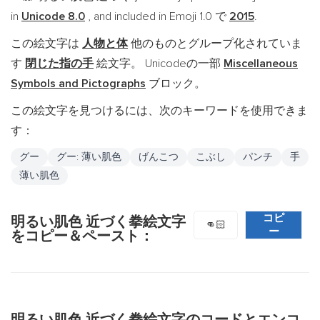
in
Unicode 8.0
, and included in Emoji 1.0 で
2015
.
この絵文字は
人物と体
他のものとグループ化されていま
す
閉じた指の手
絵文字。 Unicodeの一部
Miscellaneous
Symbols and Pictographs
ブロック。
この絵文字を見つけるには、次のキーワードを使用できま
す：
グー
グー: 薄い肌色
げんこつ
こぶし
パンチ
手
薄い肌色
コピ
明るい肌色 近づく拳絵文字
👊🏻
ー
をコピー＆ペースト：