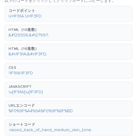
以下のコードをクリックしてクリップボードにコピーします。
コードポイント
U+1F91A U+1F3FD
HTML（10進数）
&#129306;&#127997;
HTML（16進数）
&#x1F91A;&#x1F3FD;
CSS
\1F91A\1F3FD
JAVASCRIPT
\u{1F91A}\u{1F3FD}
URLエンコード
%F0%9F%A4%9A%F0%9F%8F%BD
ショートコード
:raised_back_of_hand_medium_skin_tone: