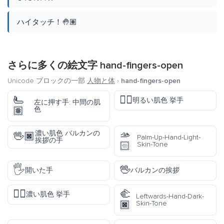
ハイタッチ！🤚🏽
さらに多くの絵文字
hand-fingers-open
Unicode ブロックの一部
人物と体
›
hand-fingers-open
🫷
✋🏻
明るい肌色 挙手
左に押す手: 中間の肌
🏽
色
🫴
濃い肌色 バルカンの
🖖🏿
Palm-Up-Hand-Light-
挨拶の手
🏻
Skin-Tone
🖐️
🖖
開いた手
バルカンの挨拶
✋🏿
🫲
濃い肌色 挙手
Leftwards-Hand-Dark-
🏿
Skin-Tone