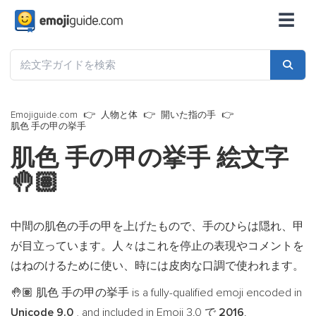
☰
Emojiguide.com
人物と体
開いた指の手
肌色 手の甲の挙手
肌色 手の甲の挙手 絵文字
🤚🏽
中間の肌色の手の甲を上げたもので、手のひらは隠れ、甲
が目立っています。人々はこれを停止の表現やコメントを
はねのけるために使い、時には皮肉な口調で使われます。
肌色 手の甲の挙手 is a fully-qualified emoji encoded in
🤚🏽
Unicode 9.0
, and included in Emoji 3.0 で
2016
.