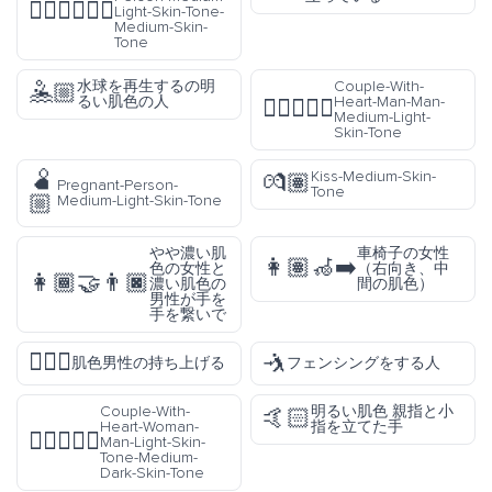
🧑🏼‍❤️‍💋‍🧑🏽
Light-Skin-Tone-
Medium-Skin-
Tone
水球を再生するの明
Couple-With-
🤽🏼
るい肌色の人
Heart-Man-Man-
👨🏼‍❤️‍👨🏼
Medium-Light-
Skin-Tone
🫄
Kiss-Medium-Skin-
💏🏽
Pregnant-Person-
Tone
🏼
Medium-Light-Skin-Tone
やや濃い肌
車椅子の女性
👩🏽‍🦽‍➡️
色の女性と
（右向き、中
👩🏾‍🤝‍👨🏿
濃い肌色の
間の肌色）
男性が手を
手を繋いで
🏋🏽‍♂️
🤺
肌色男性の持ち上げる
フェンシングをする人
Couple-With-
明るい肌色 親指と小
🤙🏻
Heart-Woman-
指を立てた手
👩🏻‍❤️‍👨🏾
Man-Light-Skin-
Tone-Medium-
Dark-Skin-Tone