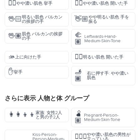
✋🏾
🖐🏾
やや濃い肌色 挙手
やや濃い肌色 開いた手
明るい肌色 バルカン
やや明るい肌色 手を
🖖🏻
👋🏼
の挨拶の手
振る
🫲
肌色 バルカンの挨拶
🖖🏽
Leftwards-Hand-
の手
🏽
Medium-Skin-Tone
🫴
🖐🏻
上に向けた手
明るい肌色 開いた手
✋
🫸
挙手
右に押す手: やや濃い
🏾
肌色
さらに表示
人物と体
グループ
🫄
家族: 女性2人
👩‍👩‍👦‍👦
Pregnant-Person-
と男の子2人
🏽
Medium-Skin-Tone
Kiss-Person-
やや濃い肌色の男性が
🧍🏾‍♂️
Person-Medium-
立っている