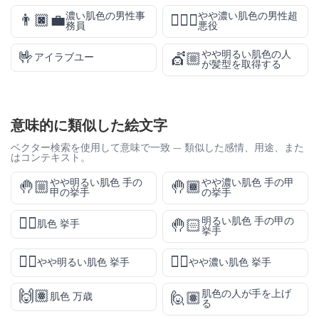
濃い肌色の男性事
やや濃い肌色の男性超
👨🏿‍💼
🦹🏾‍♂️
務員
悪役
🤟
やや明るい肌色の人
💇🏼
アイラブユー
が髪型を取得する
意味的に類似した絵文字
ベクター検索を使用して意味で一致 — 類似した感情、用途、また
はコンテキスト。
やや明るい肌色 手の
やや濃い肌色 手の甲
🤚🏼
🤚🏾
甲の挙手
の挙手
✋🏽
明るい肌色 手の甲の
🤚🏻
肌色 挙手
挙手
✋🏼
✋🏾
やや明るい肌色 挙手
やや濃い肌色 挙手
🙌🏽
肌色の人が手を上げ
🙋🏽
肌色 万歳
る