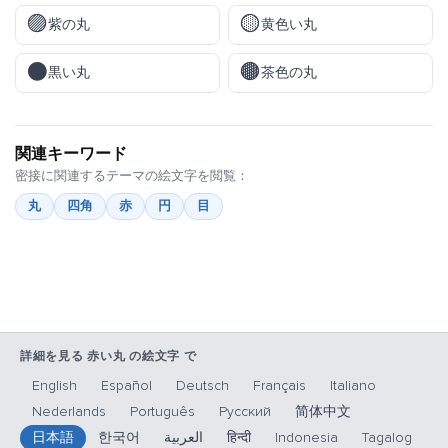
🟣
🟡
紫の丸
黄色い丸
⚫
🟤
黒い丸
茶色の丸
関連キーワード
密接に関連するテーマの絵文字を閲覧：
丸
四角
赤
円
目
詳細を見る 赤い丸 の絵文字 で
English
Español
Deutsch
Français
Italiano
Nederlands
Português
Русский
简体中文
日本語
한국어
العربية
हिन्दी
Indonesia
Tagalog