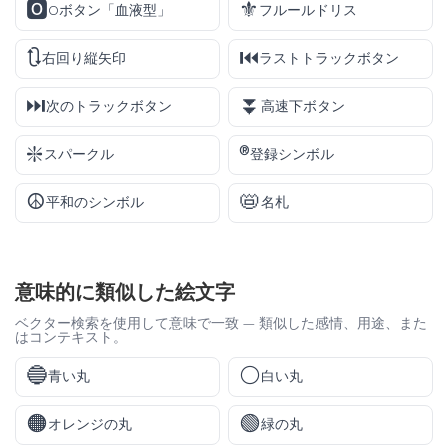
🅾️
⚜️
Oボタン「血液型」
フルールドリス
🔃
⏮️
右回り縦矢印
ラストトラックボタン
⏭️
⏬
次のトラックボタン
高速下ボタン
❇️
®️
スパークル
登録シンボル
☮️
📛
平和のシンボル
名札
意味的に類似した絵文字
ベクター検索を使用して意味で一致 — 類似した感情、用途、また
はコンテキスト。
🔵
⚪
青い丸
白い丸
🟠
🟢
オレンジの丸
緑の丸