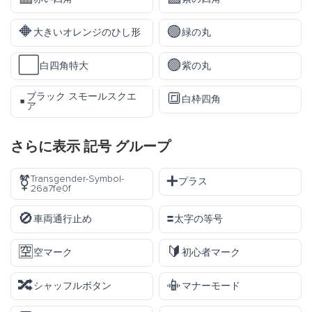
🔶
🟢
大きいオレンジのひし形
緑の丸
⬜
🟣
白四角特大
紫の丸
🔳
ブラック スモールスクエ
▪️
白枠四角
ア
さらに表示
記号
グループ
➕
Transgender-Symbol-
⚧️
プラス
26a7fe0f
🚫
🟰
車両通行止め
太字の等号
🈳
🔰
空マーク
初心者マーク
🔀
📳
シャッフルボタン
マナーモード