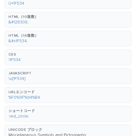
U+1F534
HTML（10進数）
&#128308;
HTML（16進数）
&#x1F534;
CSS
\1F534
JAVASCRIPT
\u{1F534}
URLエンコード
%F0%9F%94%B4
ショートコード
:red_circle:
UNICODE ブロック
Miscellaneous Symbols and Pictographs