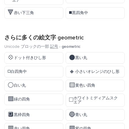
エア
🔻
◾
赤い下三角
黒四角中
さらに多くの絵文字
geometric
Unicode ブロックの一部
記号
›
geometric
💠
⚫
ドット付きひし形
黒い丸
◽
🔸
白四角中
小さいオレンジのひし形
⚪
🟨
白い丸
黄色い四角
🟩
ホワイトミディアムスク
◻️
緑の四角
エア
🔲
🔵
黒枠四角
青い丸
🟥
🟪
赤い四角
紫の四角