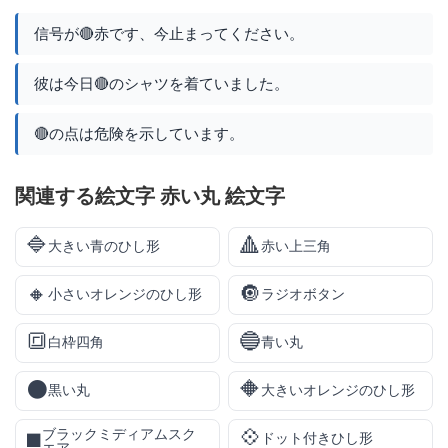
信号が🔴赤です、今止まってください。
彼は今日🔴のシャツを着ていました。
🔴の点は危険を示しています。
関連する絵文字 赤い丸 絵文字
🔷
🔺
大きい青のひし形
赤い上三角
🔸
🔘
小さいオレンジのひし形
ラジオボタン
🔳
🔵
白枠四角
青い丸
⚫
🔶
黒い丸
大きいオレンジのひし形
💠
ブラックミディアムスク
◼️
ドット付きひし形