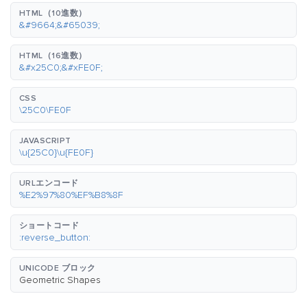
HTML（10進数）
&#9664;&#65039;
HTML（16進数）
&#x25C0;&#xFE0F;
CSS
\25C0\FE0F
JAVASCRIPT
\u{25C0}\u{FE0F}
URLエンコード
%E2%97%80%EF%B8%8F
ショートコード
:reverse_button:
UNICODE ブロック
Geometric Shapes