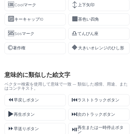
🆒
↕️
Coolマーク
上下矢印
🔟
🟫
キーキャップ10
茶色い四角
🆘
♎
Sosマーク
てんびん座
©️
🔶
著作権
大きいオレンジのひし形
意味的に類似した絵文字
ベクター検索を使用して意味で一致 — 類似した感情、用途、また
はコンテキスト。
⏪
⏮️
早戻しボタン
ラストトラックボタン
▶️
⏭️
再生ボタン
次のトラックボタン
⏩
再生または一時停止ボタ
⏯️
早送りボタン
ン