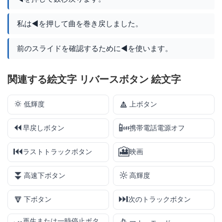
私は◀️を押して曲を巻き戻しました。
前のスライドを確認するために◀️を使います。
関連する絵文字 リバースボタン 絵文字
🔅
🔼
低輝度
上ボタン
⏪
📴
早戻しボタン
携帯電話電源オフ
⏮️
🎦
ラストトラックボタン
映画
⏬
🔆
高速下ボタン
高輝度
🔽
⏭️
下ボタン
次のトラックボタン
再生または一時停止ボタ