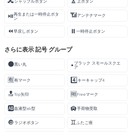
🔀
🔼
シャッフルボタン
上ボタン
📶
再生または一時停止ボタ
⏯️
アンテナマーク
ン
⏪
⏸️
早戻しボタン
一時停止ボタン
さらに表示
記号
グループ
⚫
ブラック スモールスクエ
▪️
黒い丸
ア
🈶
4️⃣
有マーク
キーキャップ4
🔝
🆓
Top矢印
Freeマーク
🆎
🛄
血液型ab型
手荷物受取
🔘
♊
ラジオボタン
ふたご座