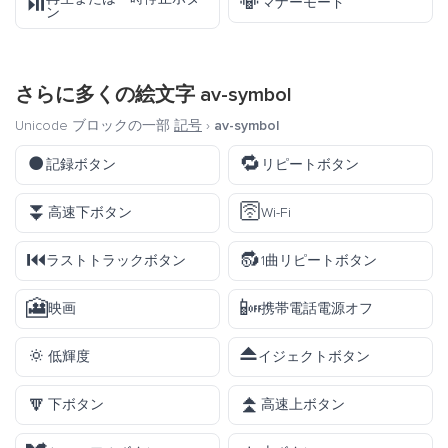
📳
⏯️
マナーモード
ン
さらに多くの絵文字
av-symbol
Unicode ブロックの一部
記号
›
av-symbol
⏺️
🔁
記録ボタン
リピートボタン
⏬
🛜
高速下ボタン
Wi-Fi
⏮️
🔂
ラストトラックボタン
1曲リピートボタン
🎦
📴
映画
携帯電話電源オフ
🔅
⏏️
低輝度
イジェクトボタン
🔽
⏫
下ボタン
高速上ボタン