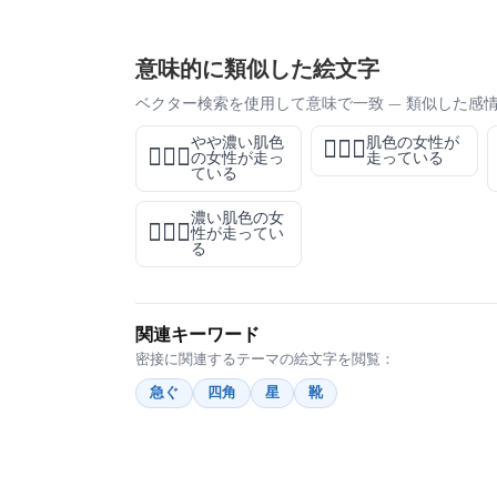
意味的に類似した絵文字
ベクター検索を使用して意味で一致 — 類似した感
やや濃い肌色
肌色の女性が
🏃🏽‍♀️
🏃🏾‍♀️
の女性が走っ
走っている
ている
濃い肌色の女
🏃🏿‍♀️
性が走ってい
る
関連キーワード
密接に関連するテーマの絵文字を閲覧：
急ぐ
四角
星
靴