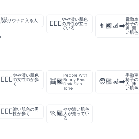
🧖
n
やや濃い肌色
電動車
サウナに入る人
🧍🏾‍♂️
の男性が立っ
椅子の
👨🏿‍🦼‍➡️
ている
男: 濃
い肌色
-
やや濃い肌色
People With
手動車
🚶🏾‍♀️
の女性のが歩
Bunny Ears:
椅子の
👯🏿
🧑🏻‍🦽‍➡️
く
Dark Skin
人: 薄
Tone
い肌色
濃い肌色の男
やや濃い肌色
🚶🏿‍♂️
🏃🏾
性が歩く
人が走ってい
る