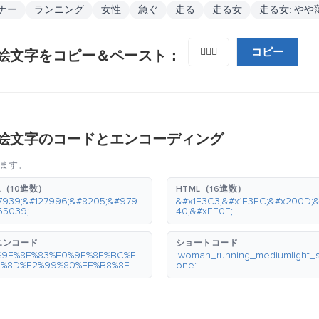
ナー
ランニング
女性
急ぐ
走る
走る女
走る女: や
コピー
🏃🏼‍♀️
絵文字をコピー＆ペースト：
絵文字のコードとエンコーディング
ます。
L（10進数）
HTML（16進数）
7939;&#127996;&#8205;&#979
&#x1F3C3;&#x1F3FC;&#x200D;
65039;
40;&#xFE0F;
エンコード
ショートコード
%9F%8F%83%F0%9F%8F%BC%E
:woman_running_mediumlight_s
0%8D%E2%99%80%EF%B8%8F
one: