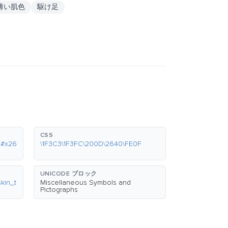
や薄い肌色
駆け足
CSS
&#x26
\1F3C3\1F3FC\200D\2640\FE0F
UNICODE ブロック
kin_t
Miscellaneous Symbols and
Pictographs