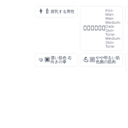
👨‍🍼
Kiss-
授乳する男性
Man-
Man-
Medium-
Dark-
👨🏾‍❤️‍💋‍👨🏽
Skin-
Tone-
Medium-
Skin-
Tone
濃い肌色 右
やや明るい肌
🤜🏿
💪🏼
向きの拳
色腕の筋肉