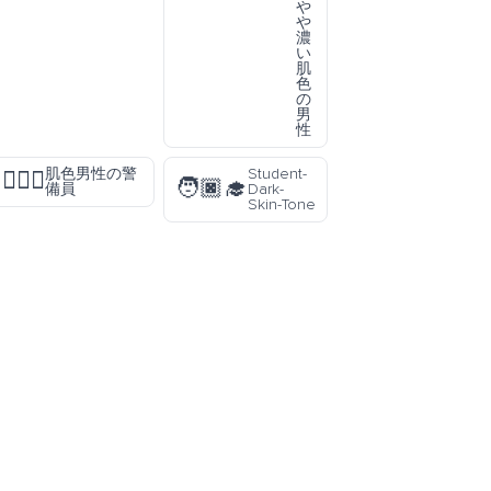
や
や
濃
い
肌
色
の
男
性
肌色男性の警
Student-
💂🏽‍♂️
🧑🏿‍🎓
備員
Dark-
Skin-Tone