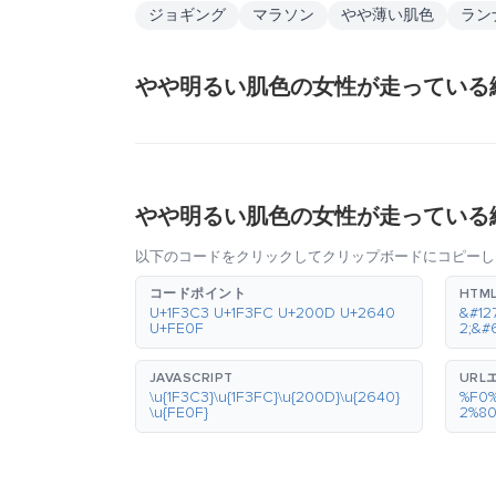
ジョギング
マラソン
やや薄い肌色
ラン
やや明るい肌色の女性が走っている
やや明るい肌色の女性が走っている
以下のコードをクリックしてクリップボードにコピーし
コードポイント
HTM
U+1F3C3 U+1F3FC U+200D U+2640
&#12
U+FE0F
2;&#
JAVASCRIPT
URL
\u{1F3C3}\u{1F3FC}\u{200D}\u{2640}
%F0
\u{FE0F}
2%8