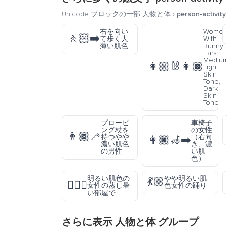
Unicode ブロックの一部
人物と体
›
person-activity
右を向い
Wome
🚶🏻‍➡️
て歩く人:
With
薄い肌色
Bunny
Ears:
Medium
👩🏼‍🐰‍👩🏿
Light
Skin
Tone,
Dark
Skin
Tone
プロービ
車椅子
ング杖を
の女性
👨🏾‍🦯
持つやや
（右向
👩🏿‍🦽‍➡️
濃い肌色
き、濃
の男性
い肌
色）
明るい肌色の
やや明るい肌
💃🏼
🧖🏻‍♀️
女性の蒸し暑
色女性の踊り
い部屋で
さらに表示
人物と体
グループ