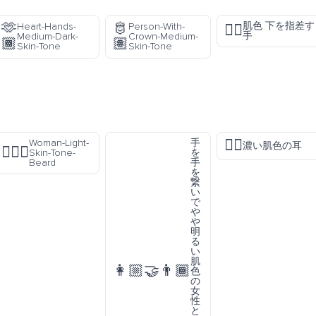
🫶
🫅
肌色 下を指差す
Heart-Hands-
Person-With-
👇🏽
手
Medium-Dark-
Crown-Medium-
🏾
🏽
Skin-Tone
Skin-Tone
👂🏿
Woman-Light-
手
濃い肌色の耳
🧔🏻‍♀️
Skin-Tone-
を
Beard
手
を
繋
い
で
や
や
明
る
い
肌
👩🏼‍🤝‍👨🏾
色
の
女
性
と