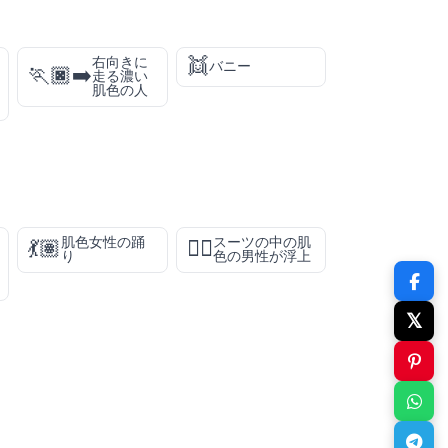
👯
右向きに
バニー
🏃🏿‍➡️
走る濃い
肌色の人
肌色女性の踊
スーツの中の肌
💃🏽
🕴🏽
り
色の男性が浮上
𝕏