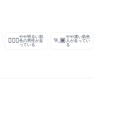
やや明るい肌
やや濃い肌色
🏃🏼‍♂️
🏃🏾
色の男性が走
人が走ってい
っている
る