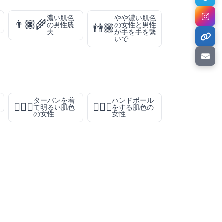
濃い肌色
やや濃い肌色
👨🏿‍🌾
の男性農
の女性と男性
👫🏾
夫
が手を手を繋
いで
ターバンを着
ハンドボール
👳🏻‍♀️
🤾🏽‍♀️
て明るい肌色
をする肌色の
の女性
女性