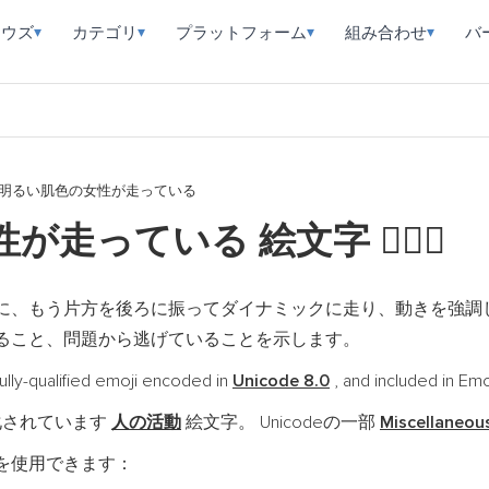
ラウズ
カテゴリ
プラットフォーム
組み合わせ
バ
▾
▾
▾
▾
明るい肌色の女性が走っている
性が走っている 絵文字
🏃🏼‍♀️
に、もう片方を後ろに振ってダイナミックに走り、動きを強調
ること、問題から逃げていることを示します。
lified emoji encoded in
Unicode 8.0
, and included in Em
化されています
人の活動
絵文字。 Unicodeの一部
Miscellaneou
を使用できます：