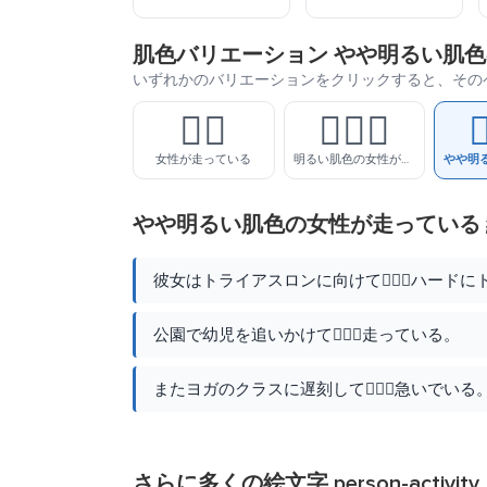
肌色バリエーション やや明るい肌
いずれかのバリエーションをクリックすると、その
🏃‍♀️
🏃🏻‍♀️

女性が走っている
明るい肌色の女性が走っている
やや明るい肌色の女性が走っている
彼女はトライアスロンに向けて🏃🏼‍♀️ハード
公園で幼児を追いかけて🏃🏼‍♀️走っている。
またヨガのクラスに遅刻して🏃🏼‍♀️急いでいる
さらに多くの絵文字
person-activity