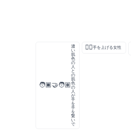
🙋‍♀️
濃
手を上げる女性
い
肌
色
の
人
と
の
肌
色
🧑🏿‍🤝‍🧑🏽
の
人
が
手
を
手
を
繋
い
で