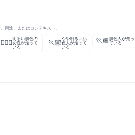
情、用途、またはコンテキスト。
明るい肌色の
やや明るい肌
肌色人が走っ
🏃🏽
🏃🏻‍♀️
🏃🏼
女性が走って
色人が走って
ている
いる
いる