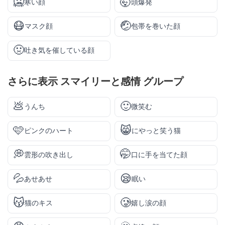
🥶
🤯
寒い顔
頭爆発
😷
🤕
マスク顔
包帯を巻いた顔
🤢
吐き気を催している顔
さらに表示
スマイリーと感情
グループ
💩
🙂
うんち
微笑む
🩷
😸
ピンクのハート
にやっと笑う猫
💭
🤭
雲形の吹き出し
口に手を当てた顔
💦
😪
あせあせ
眠い
😽
🥲
猫のキス
嬉し涙の顔