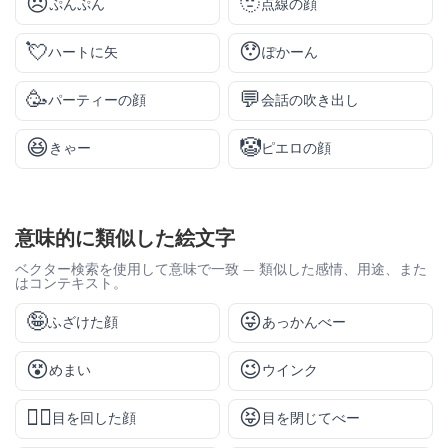
😠
🫥
ぷんぷん
点線の顔
💘
😯
ハートに矢
ぽかーん
🥳
💬
パーティーの顔
会話の吹き出し
😆
🤡
きゃー
ピエロの顔
意味的に類似した絵文字
ベクター検索を使用して意味で一致 — 類似した感情、用途、また
はコンテキスト。
🤪
😜
ふざけた顔
あっかんべー
😵
😉
めまい
ウインク
😵‍💫
😝
目を回した顔
目を閉じてべー