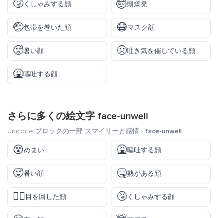
🤧
🤯
くしゃみする顔
頭爆発
🤕
😷
包帯を巻いた顔
マスク顔
🥵
🤢
暑い顔
吐き気を催している顔
🤮
嘔吐する顔
さらに多くの絵文字
face-unwell
Unicode ブロックの一部
スマイリーと感情
›
face-unwell
😵
🤮
めまい
嘔吐する顔
🥵
🤒
暑い顔
熱がある顔
😵‍💫
🤧
目を回した顔
くしゃみする顔