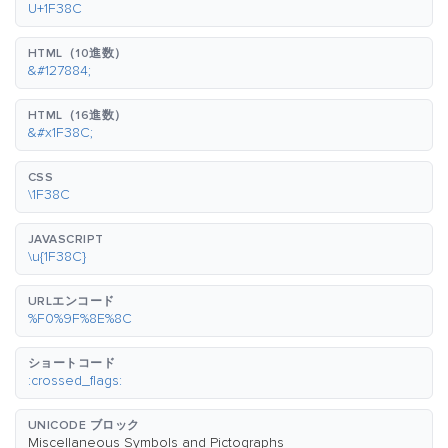
U+1F38C
HTML（10進数）
&#127884;
HTML（16進数）
&#x1F38C;
CSS
\1F38C
JAVASCRIPT
\u{1F38C}
URLエンコード
%F0%9F%8E%8C
ショートコード
:crossed_flags:
UNICODE ブロック
Miscellaneous Symbols and Pictographs