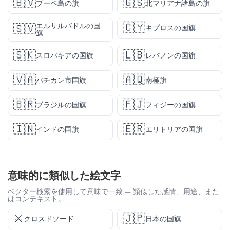
🇧🇻
🇬🇸
ブーベ島の旗
北マリアナ諸島の旗
🇨🇾
エルサルバドルの国
🇸🇻
キプロスの国旗
旗
🇸🇰
🇱🇧
スロバキアの国旗
レバノンの国旗
🇻🇦
🇦🇶
バチカン市国旗
南極旗
🇧🇷
🇫🇯
ブラジルの国旗
フィジーの国旗
🇮🇳
🇪🇷
インドの国旗
エリトリアの国旗
意味的に類似した絵文字
ベクター検索を使用して意味で一致 — 類似した感情、用途、また
はコンテキスト。
⚔️
🇯🇵
クロスドソード
日本の国旗