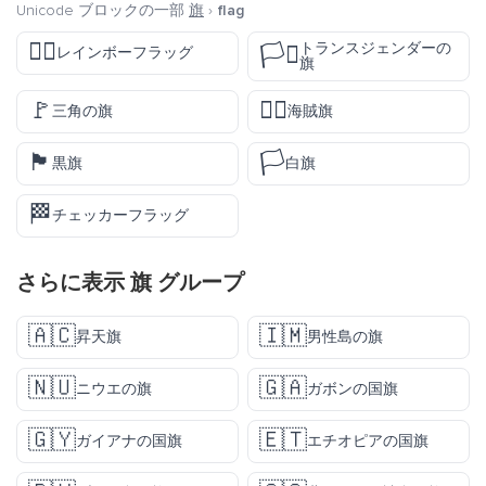
Unicode ブロックの一部
旗
›
flag
🏳️‍🌈
トランスジェンダーの
🏳️‍⚧️
レインボーフラッグ
旗
🚩
🏴‍☠️
三角の旗
海賊旗
🏴
🏳️
黒旗
白旗
🏁
チェッカーフラッグ
さらに表示
旗
グループ
🇦🇨
🇮🇲
昇天旗
男性島の旗
🇳🇺
🇬🇦
ニウエの旗
ガボンの国旗
🇬🇾
🇪🇹
ガイアナの国旗
エチオピアの国旗