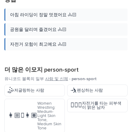
아침 라이딩이 정말 멋졌어요 🚴🏻
공원을 달리며 즐겼어요 🚴🏻
자전거 모험이 최고예요 🚴🏻
더 많은 이모지
person-sport
유니코드 블록의 일부
사람 및 신체
›
person-sport
🤹
🤺
저글링하는 사람
펜싱하는 사람
Women
자전거를 타는 피부색
🚴🏻‍♂️
Wrestling:
이 밝은 남자
Medium-
👩🏼‍🫯‍👩🏽
Light Skin
Tone,
Medium Skin
Tone