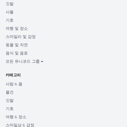
깃발
사물
기호
여행 및 장소
스마일리 및 감정
동물 및 자연
음식 및 음료
모든 유니코드 그룹 →
카테고리
사람 & 몸
물건
깃발
기호
여행 & 장소
스마일상 & 감정