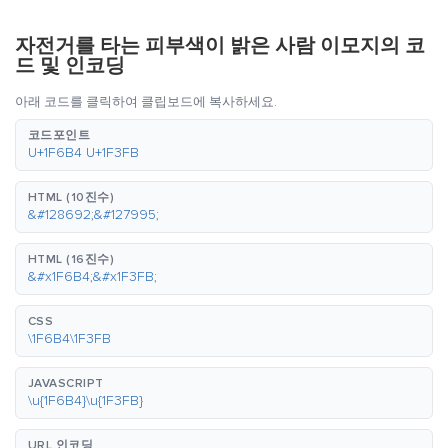
자전거를 타는 피부색이 밝은 사람 이모지의 코
드 및 인코딩
아래 코드를 클릭하여 클립보드에 복사하세요.
코드포인트
U+1F6B4 U+1F3FB
HTML (10진수)
&#128692;&#127995;
HTML (16진수)
&#x1F6B4;&#x1F3FB;
CSS
\1F6B4\1F3FB
JAVASCRIPT
\u{1F6B4}\u{1F3FB}
URL 인코딩