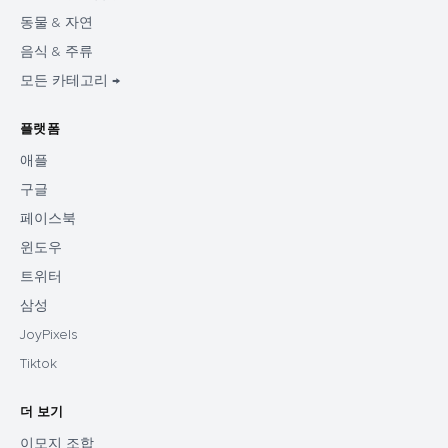
동물 & 자연
음식 & 주류
모든 카테고리 →
플랫폼
애플
구글
페이스북
윈도우
트위터
삼성
JoyPixels
Tiktok
더 보기
이모지 조합