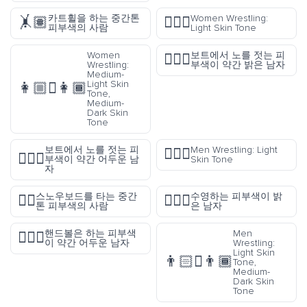
카트휠을 하는 중간톤
Women Wrestling:
🤸🏽
🤼🏻‍♀️
피부색의 사람
Light Skin Tone
Women
보트에서 노를 젓는 피
🚣🏼‍♂️
Wrestling:
부색이 약간 밝은 남자
Medium-
Light Skin
👩🏼‍🫯‍👩🏾
Tone,
Medium-
Dark Skin
Tone
보트에서 노를 젓는 피
Men Wrestling: Light
🤼🏻‍♂️
🚣🏾‍♂️
부색이 약간 어두운 남
Skin Tone
자
스노우보드를 타는 중간
수영하는 피부색이 밝
🏂🏽
🏊🏻‍♂️
톤 피부색의 사람
은 남자
핸드볼은 하는 피부색
Men
🤾🏾‍♂️
이 약간 어두운 남자
Wrestling:
Light Skin
👨🏻‍🫯‍👨🏾
Tone,
Medium-
Dark Skin
Tone