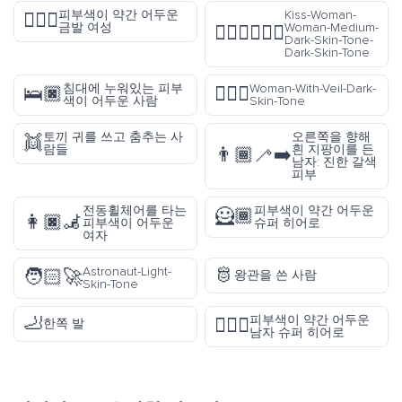
피부색이 약간 어두운
Kiss-Woman-
👱🏾‍♀️
금발 여성
Woman-Medium-
👩🏾‍❤️‍💋‍👩🏿
Dark-Skin-Tone-
Dark-Skin-Tone
침대에 누워있는 피부
Woman-With-Veil-Dark-
🛌🏿
👰🏿‍♀️
색이 어두운 사람
Skin-Tone
토끼 귀를 쓰고 춤추는 사
오른쪽을 향해
👯
람들
흰 지팡이를 든
👨🏾‍🦯‍➡️
남자: 진한 갈색
피부
전동휠체어를 타는
피부색이 약간 어두운
🦸🏾
👩🏿‍🦼
피부색이 어두운
슈퍼 히어로
여자
🫅
Astronaut-Light-
🧑🏻‍🚀
왕관을 쓴 사람
Skin-Tone
🦶
피부색이 약간 어두운
🦸🏾‍♂️
한쪽 발
남자 슈퍼 히어로