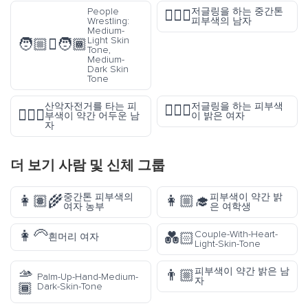
People
저글링을 하는 중간톤
🤹🏽‍♂️
Wrestling:
피부색의 남자
Medium-
Light Skin
🧑🏼‍🫯‍🧑🏾
Tone,
Medium-
Dark Skin
Tone
산악자전거를 타는 피
저글링을 하는 피부색
🤹🏻‍♀️
🚵🏾‍♂️
부색이 약간 어두운 남
이 밝은 여자
자
더 보기
사람 및 신체
그룹
중간톤 피부색의
피부색이 약간 밝
👩🏽‍🌾
👩🏼‍🎓
여자 농부
은 여학생
👩‍🦳
Couple-With-Heart-
💑🏻
흰머리 여자
Light-Skin-Tone
🫴
피부색이 약간 밝은 남
👨🏼
Palm-Up-Hand-Medium-
자
🏾
Dark-Skin-Tone