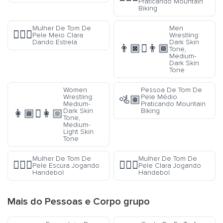
Praticando Mountain
Biking
Mulher De Tom De
Men
🤸🏼‍♀️
Pele Meio Clara
Wrestling:
Dando Estrela
Dark Skin
👨🏿‍🫯‍👨🏾
Tone,
Medium-
Dark Skin
Tone
Women
Pessoa De Tom De
Wrestling:
Pele Médio
🚵🏽
Medium-
Praticando Mountain
Dark Skin
Biking
👩🏾‍🫯‍👩🏼
Tone,
Medium-
Light Skin
Tone
Mulher De Tom De
Mulher De Tom De
🤾🏿‍♀️
🤾🏻‍♀️
Pele Escura Jogando
Pele Clara Jogando
Handebol
Handebol
Mais do
Pessoas e Corpo
grupo