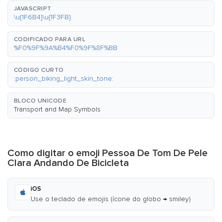
JAVASCRIPT
\u{1F6B4}\u{1F3FB}
CODIFICADO PARA URL
%F0%9F%9A%B4%F0%9F%8F%BB
CÓDIGO CURTO
:person_biking_light_skin_tone:
BLOCO UNICODE
Transport and Map Symbols
Como digitar o emoji Pessoa De Tom De Pele
Clara Andando De Bicicleta
iOS
Use o teclado de emojis (ícone do globo → smiley)