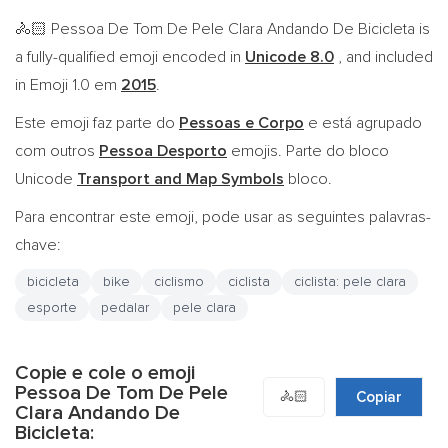
Pessoa De Tom De Pele Clara Andando De Bicicleta is
🚴🏻
a fully-qualified emoji encoded in
Unicode 8.0
, and included
in Emoji 1.0 em
2015
.
Este emoji faz parte do
Pessoas e Corpo
e está agrupado
com outros
Pessoa Desporto
emojis. Parte do bloco
Unicode
Transport and Map Symbols
bloco.
Para encontrar este emoji, pode usar as seguintes palavras-
chave:
bicicleta
bike
ciclismo
ciclista
ciclista: pele clara
esporte
pedalar
pele clara
Copie e cole o emoji
Pessoa De Tom De Pele
🚴🏻
Copiar
Clara Andando De
Bicicleta: