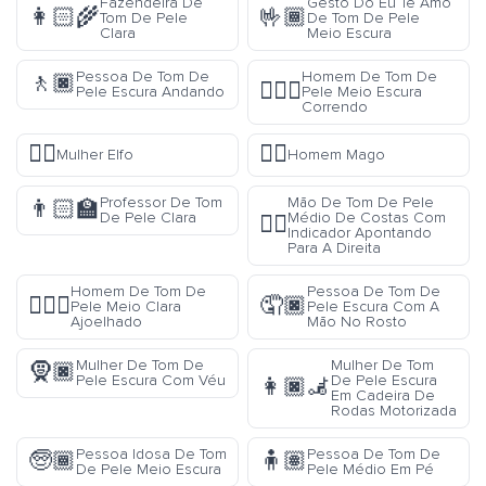
Fazendeira De
Gesto Do Eu Te Amo
👩🏻‍🌾
🤟🏾
Tom De Pele
De Tom De Pele
Clara
Meio Escura
Pessoa De Tom De
Homem De Tom De
🚶🏿
🏃🏾‍♂️
Pele Escura Andando
Pele Meio Escura
Correndo
🧝‍♀️
🧙‍♂️
Mulher Elfo
Homem Mago
Professor De Tom
Mão De Tom De Pele
👨🏻‍🏫
De Pele Clara
Médio De Costas Com
👉🏽
Indicador Apontando
Para A Direita
Homem De Tom De
Pessoa De Tom De
🧎🏼‍♂️
🤦🏿
Pele Meio Clara
Pele Escura Com A
Ajoelhado
Mão No Rosto
Mulher De Tom De
Mulher De Tom
🧕🏿
Pele Escura Com Véu
De Pele Escura
👩🏿‍🦼
Em Cadeira De
Rodas Motorizada
Pessoa Idosa De Tom
Pessoa De Tom De
🧓🏾
🧍🏽
De Pele Meio Escura
Pele Médio Em Pé