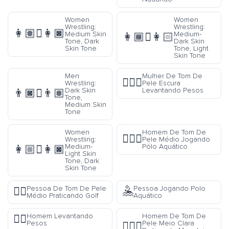
Women
Women
Wrestling:
Wrestling:
👩🏽‍🫯‍👩🏿
Medium Skin
Medium-
👩🏾‍🫯‍👩🏻
Tone, Dark
Dark Skin
Skin Tone
Tone, Light
Skin Tone
Men
Mulher De Tom De
🏋🏿‍♀️
Wrestling:
Pele Escura
Dark Skin
Levantando Pesos
👨🏿‍🫯‍👨🏽
Tone,
Medium Skin
Tone
Women
Homem De Tom De
🤽🏽‍♂️
Wrestling:
Pele Médio Jogando
Medium-
Pólo Aquático
👩🏼‍🫯‍👩🏿
Light Skin
Tone, Dark
Skin Tone
Pessoa De Tom De Pele
Pessoa Jogando Polo
🏌🏽
🤽
Médio Praticando Golf
Aquático
Homem Levantando
Homem De Tom De
🏋️‍♂️
Pesos
Pele Meio Clara
🚵🏼‍♂️