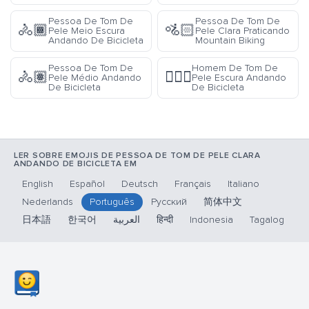
Pessoa De Tom De
Pessoa De Tom De
🚴🏾
🚵🏻
Pele Meio Escura
Pele Clara Praticando
Andando De Bicicleta
Mountain Biking
Pessoa De Tom De
Homem De Tom De
🚴🏽
🚴🏿‍♂️
Pele Médio Andando
Pele Escura Andando
De Bicicleta
De Bicicleta
LER SOBRE EMOJIS DE PESSOA DE TOM DE PELE CLARA
ANDANDO DE BICICLETA EM
English
Español
Deutsch
Français
Italiano
Nederlands
Português
Русский
简体中文
日本語
한국어
العربية
हिन्दी
Indonesia
Tagalog