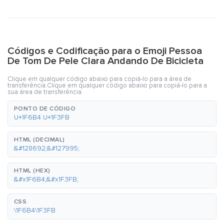
Códigos e Codificação para o Emoji Pessoa
De Tom De Pele Clara Andando De Bicicleta
Clique em qualquer código abaixo para copiá-lo para a área de
transferência.Clique em qualquer código abaixo para copiá-lo para a
sua área de transferência.
PONTO DE CÓDIGO
U+1F6B4 U+1F3FB
HTML (DECIMAL)
&#128692;&#127995;
HTML (HEX)
&#x1F6B4;&#x1F3FB;
CSS
\1F6B4\1F3FB