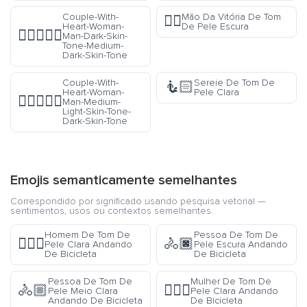
Couple-With-
Mão Da Vitória De Tom
✌🏿
Heart-Woman-
De Pele Escura
👩🏿‍❤️‍👨🏾
Man-Dark-Skin-
Tone-Medium-
Dark-Skin-Tone
Couple-With-
Sereie De Tom De
🧜🏻
Heart-Woman-
Pele Clara
👩🏼‍❤️‍👨🏿
Man-Medium-
Light-Skin-Tone-
Dark-Skin-Tone
Emojis semanticamente semelhantes
Correspondido por significado usando pesquisa vetorial —
sentimentos, usos ou contextos semelhantes.
Homem De Tom De
Pessoa De Tom De
🚴🏻‍♂️
🚴🏿
Pele Clara Andando
Pele Escura Andando
De Bicicleta
De Bicicleta
Pessoa De Tom De
Mulher De Tom De
🚴🏼
🚴🏻‍♀️
Pele Meio Clara
Pele Clara Andando
Andando De Bicicleta
De Bicicleta