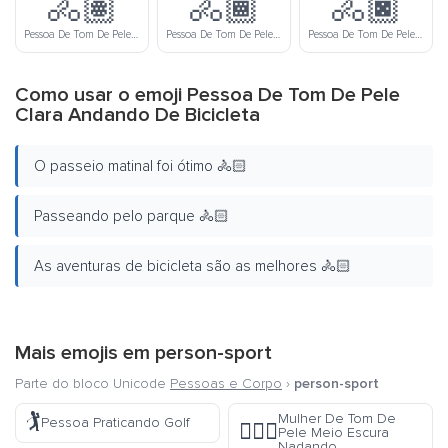
🚴🏽
🚴🏾
🚴🏿
Pessoa De Tom De Pele Médio Andando De Bicicleta
Pessoa De Tom De Pele Meio Escura Andando De Bicicleta
Pessoa De Tom De Pele Escura Andando De Bicicleta
Como usar o emoji Pessoa De Tom De Pele
Clara Andando De Bicicleta
O passeio matinal foi ótimo 🚴🏻
Passeando pelo parque 🚴🏻
As aventuras de bicicleta são as melhores 🚴🏻
Mais emojis em
person-sport
Parte do bloco Unicode
Pessoas e Corpo
›
person-sport
🏌️
Mulher De Tom De
Pessoa Praticando Golf
🏊🏾‍♀️
Pele Meio Escura
Nadando