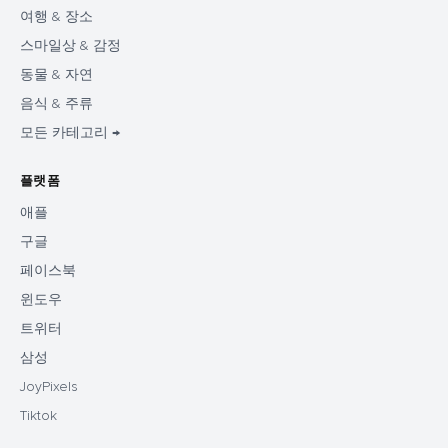
여행 & 장소
스마일상 & 감정
동물 & 자연
음식 & 주류
모든 카테고리 →
플랫폼
애플
구글
페이스북
윈도우
트위터
삼성
JoyPixels
Tiktok