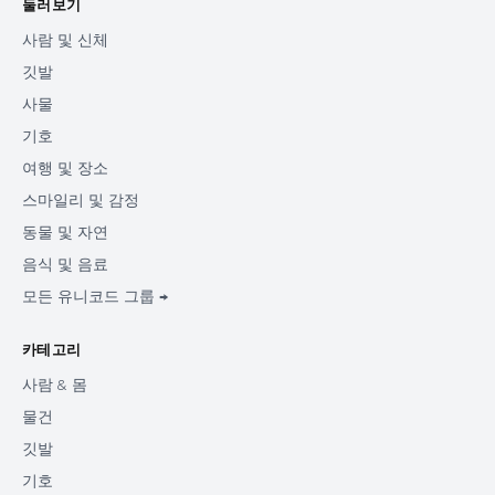
둘러보기
사람 및 신체
깃발
사물
기호
여행 및 장소
스마일리 및 감정
동물 및 자연
음식 및 음료
모든 유니코드 그룹 →
카테고리
사람 & 몸
물건
깃발
기호