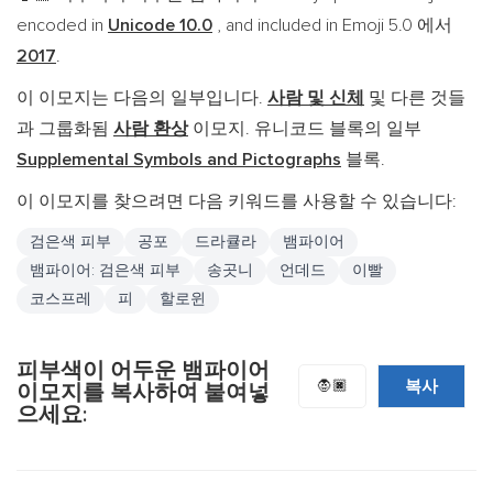
encoded in
Unicode 10.0
, and included in Emoji 5.0 에서
2017
.
이 이모지는 다음의 일부입니다.
사람 및 신체
및 다른 것들
과 그룹화됨
사람 환상
이모지. 유니코드 블록의 일부
Supplemental Symbols and Pictographs
블록.
이 이모지를 찾으려면 다음 키워드를 사용할 수 있습니다:
검은색 피부
공포
드라큘라
뱀파이어
뱀파이어: 검은색 피부
송곳니
언데드
이빨
코스프레
피
할로윈
피부색이 어두운 뱀파이어
복사
🧛🏿
이모지를 복사하여 붙여넣
으세요: