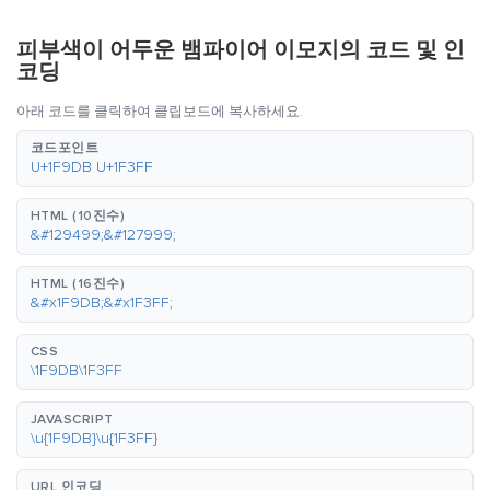
피부색이 어두운 뱀파이어 이모지의 코드 및 인
코딩
아래 코드를 클릭하여 클립보드에 복사하세요.
코드포인트
U+1F9DB U+1F3FF
HTML (10진수)
&#129499;&#127999;
HTML (16진수)
&#x1F9DB;&#x1F3FF;
CSS
\1F9DB\1F3FF
JAVASCRIPT
\u{1F9DB}\u{1F3FF}
URL 인코딩