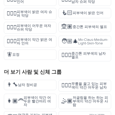
인어
남자 슈퍼 악당
🧜🏻
피부색이 밝은 여자 슈
🦹🏻‍♀️
피부색이 밝은 인어
퍼 악당
🧝🏽
피부색이 어두운 여자
🦹🏿‍♀️
중간톤 피부색의 엘프
슈퍼 악당
피부색이 약간 밝은 여
Mx-Claus-Medium-
🧜🏼‍♀️
🧑🏼‍🎄
자 인어
Light-Skin-Tone
🧚
중간톤 피부색의 남자
🧝🏽‍♂️
요정
엘프
더 보기
사람 및 신체
그룹
👨‍🔧
무릎을 꿇고 있는 피부
🧎🏾‍♂️
남자 정비공
색이 약간 어두운 남자
피부색이 약간 어
저글링을 하는 하는 피
👩🏾‍🦰
🤹🏾
두운 빨간머리 여
부색이 약간 어두운 사
자
람