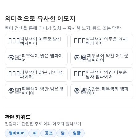
의미적으로 유사한 이모지
벡터 검색을 통해 의미가 일치 — 유사한 느낌, 용도 또는 맥락.
피부색이 어두운 남자
피부색이 어두운 여자
🧛🏿‍♂️
🧛🏿‍♀️
뱀파이어
뱀파이어
피부색이 밝은 뱀파이
피부색이 약간 어두운
🧛🏻
🧛🏾
어
뱀파이어
피부색이 밝은 남자 뱀
피부색이 약간 어두운
🧛🏻‍♂️
🧛🏾‍♂️
파이어
남자 뱀파이어
피부색이 약간 밝은 뱀
중간톤 피부색의 뱀파
🧛🏼
🧛🏽
파이어
이어
관련 키워드
밀접하게 관련된 주제 아래 이모지 둘러보기:
뱀파이어
피
공포
달
얼굴