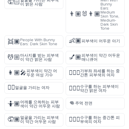
얼굴을 가리는 피부색
Men With
🤦🏻
이 밝은 사람
Bunny
Ears:
Medium
👨🏽‍🐰‍👨🏾
Skin Tone,
Medium-
Dark Skin
Tone
👶🏿
People With Bunny
👯🏿
피부색이 어두운 아기
Ears: Dark Skin Tone
마사지를 받는 피부색
피부색이 약간 어두운
💆🏼
💅🏾
이 약간 밝은 사람
매니큐어
피부색이 약간 어
가부좌 좌세를 하는 중
👩🏾‍🎤
🧘🏽‍♀️
두운 여성 가수
간톤 피부색의 여자
🤦‍♀️
수구를 하는 피부색이
🤽🏼‍♀️
얼굴을 가리는 여자
약간 밝은 여자
👊
어깨를 으쓱하는 피부
🤷🏾
주먹 전면
색이 약간 어두운 사람
얼굴을 가리는 피부색
수구를 하는 중간톤 피
🤦🏾
🤽🏽‍♀️
이 약간 어두운 사람
부색의 여자