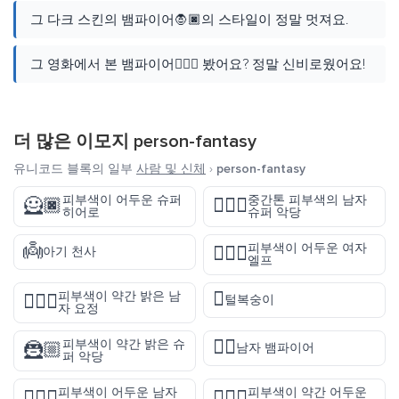
그 다크 스킨의 뱀파이어🧛🏿의 스타일이 정말 멋져요.
그 영화에서 본 뱀파이어🧛🏿‍♂️ 봤어요? 정말 신비로웠어요!
더 많은 이모지
person-fantasy
유니코드 블록의 일부
사람 및 신체
›
person-fantasy
피부색이 어두운 슈퍼
중간톤 피부색의 남자
🦸🏿
🦹🏽‍♂️
히어로
슈퍼 악당
👼
피부색이 어두운 여자
🧝🏿‍♀️
아기 천사
엘프
🫈
피부색이 약간 밝은 남
🧚🏼‍♂️
털복숭이
자 요정
🧛‍♂️
피부색이 약간 밝은 슈
🦹🏼
남자 뱀파이어
퍼 악당
피부색이 어두운 남자
피부색이 약간 어두운
🧜🏿‍♂️
🦹🏾‍♂️