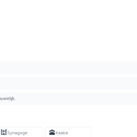
uwelijk.
🕍
🕋
Synagoge
Kaaba