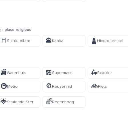
n
›
place-religious
⛩️
🕋
🛕
Shinto Altaar
Kaaba
Hindoetempel
🏬
🏪
🛵
Warenhuis
Supermarkt
Scooter
🚇
🎡
🚲
Metro
Reuzenrad
Fiets
🌟
🌈
Stralende Ster
Regenboog