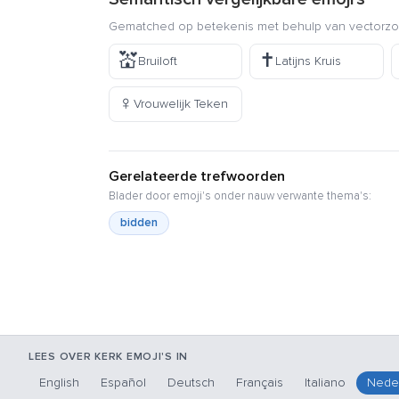
Gematched op betekenis met behulp van vectorzoe
💒
✝️
Bruiloft
Latijns Kruis
♀️
Vrouwelijk Teken
Gerelateerde trefwoorden
Blader door emoji's onder nauw verwante thema's:
bidden
LEES OVER KERK EMOJI'S IN
English
Español
Deutsch
Français
Italiano
Nede