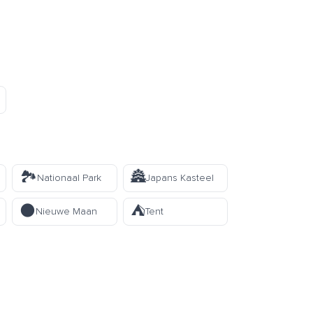
🏞️
🏯
Nationaal Park
Japans Kasteel
🌑
⛺
Nieuwe Maan
Tent