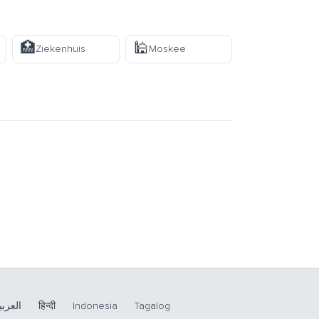
🏥
🕌
Ziekenhuis
Moskee
العربي
हिन्दी
Indonesia
Tagalog