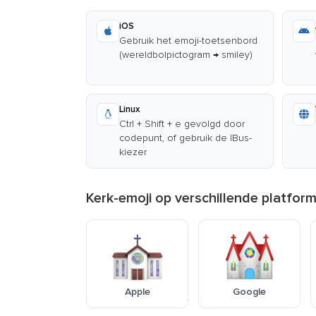
iOS
Gebruik het emoji-toetsenbord
(wereldbolpictogram → smiley)
Linux
Ctrl + Shift + e gevolgd door
codepunt, of gebruik de IBus-
kiezer
Kerk-emoji op verschillende platfor
Apple
Google