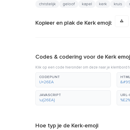
christelijk
geloof
kapel
kerk
kruis
⛪
Kopieer en plak de Kerk emoji:
Codes & codering voor de Kerk emoj
Klik op een code hieronder om deze naar je klembord t
CODEPUNT
HTML
U+26EA
&#99
JAVASCRIPT
URL-
\u{26EA}
%E2
Hoe typ je de Kerk-emoji