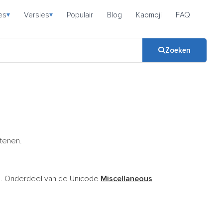
es
Versies
Populair
Blog
Kaomoji
FAQ
▾
▾
Zoeken
tenen.
s. Onderdeel van de Unicode
Miscellaneous