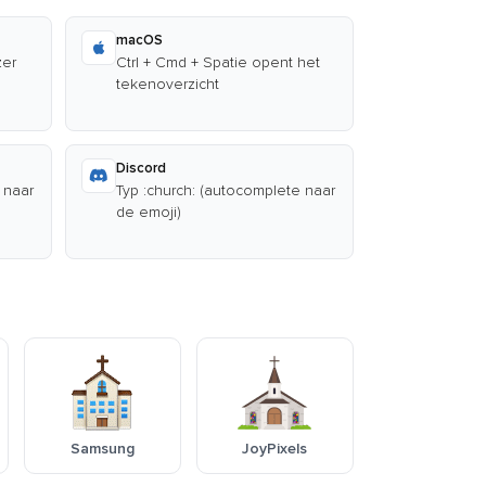
macOS
zer
Ctrl + Cmd + Spatie opent het
tekenoverzicht
Discord
 naar
Typ :church: (autocomplete naar
de emoji)
Samsung
JoyPixels