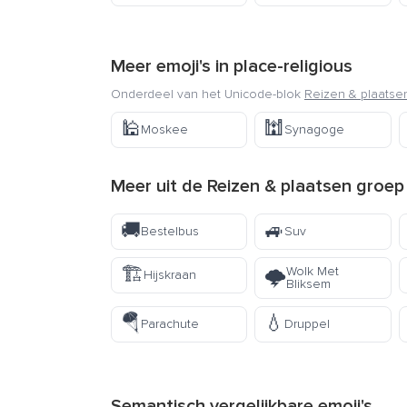
Meer emoji's in
place-religious
Onderdeel van het Unicode-blok
Reizen & plaatse
🕌
🕍
Moskee
Synagoge
Meer uit de
Reizen & plaatsen
groep
🚚
🚙
Bestelbus
Suv
🏗️
Wolk Met
🌩️
Hijskraan
Bliksem
🪂
💧
Parachute
Druppel
Semantisch vergelijkbare emoji's