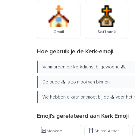
Gmail
Softbank
Hoe gebruik je de Kerk-emoji
Vanmorgen de kerkdienst bijgewoond ⛪.
De oude ⛪ is zo mooi van binnen.
We hebben elkaar ontmoet bij de ⛪ voor het h
Emoji's gerelateerd aan Kerk Emoji
🕌
⛩️
Moskee
Shinto Altaar