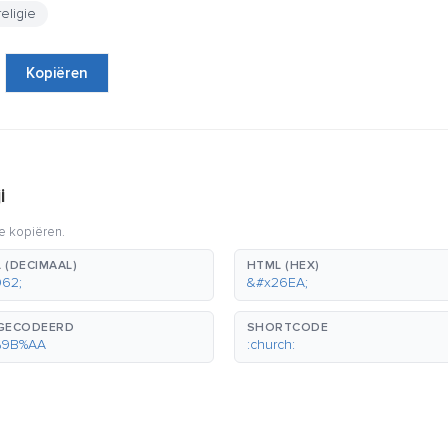
religie
Kopiëren
i
e kopiëren.
 (DECIMAAL)
HTML (HEX)
62;
&#x26EA;
GECODEERD
SHORTCODE
%9B%AA
:church: