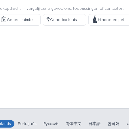
kopdracht — vergelijkbare gevoelens, toepassingen of contexten.
🛐
☦️
🛕
Gebedsruimte
Orthodox Kruis
Hindoetempel
rlands
Português
Русский
简体中文
日本語
한국어
ة