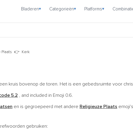
Bladeren
Categorieën
Platforms
Combinati
▾
▾
▾
 Plaats
Kerk
en kruis bovenop de toren. Het is een gebedsruimte voor chris
code 5.2
, and included in Emoji 0.6.
aatsen
en is gegroepeerd met andere
Religieuze Plaats
emoji'
trefwoorden gebruiken: