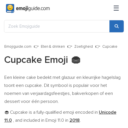
☰
Emojiguide.com
Eten & drinken
Zoetigheid
Cupcake
Cupcake Emoji
🧁
Een kleine cake bedekt met glazuur en kleurrijke hagelslag
toont een cupcake. Dit symbool is populair voor het
noemen van verjaardagsfeestjes, bakverkopen of een
dessert voor één persoon.
Cupcake is a fully-qualified emoji encoded in
Unicode
🧁
11.0
, and included in Emoji 11.0 in
2018
.