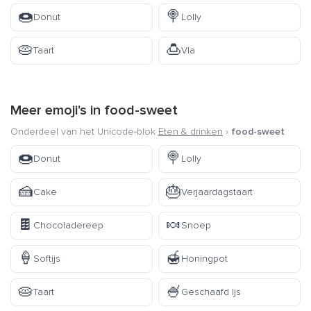
🍩
🍭
Donut
Lolly
🥧
🍮
Taart
Vla
Meer emoji's in
food-sweet
Onderdeel van het Unicode-blok
Eten & drinken
›
food-sweet
🍩
🍭
Donut
Lolly
🍰
🎂
Cake
Verjaardagstaart
🍫
🍬
Chocoladereep
Snoep
🍦
🍯
Softijs
Honingpot
🥧
🍧
Taart
Geschaafd Ijs