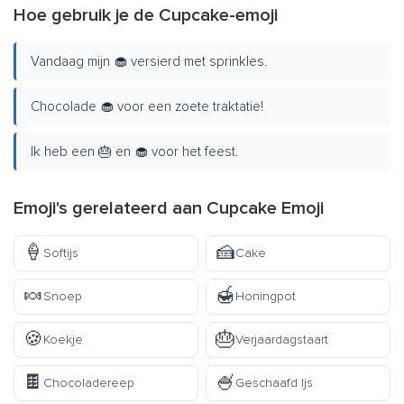
Hoe gebruik je de Cupcake-emoji
Vandaag mijn 🧁 versierd met sprinkles.
Chocolade 🧁 voor een zoete traktatie!
Ik heb een 🎂 en 🧁 voor het feest.
Emoji's gerelateerd aan Cupcake Emoji
🍦
🍰
Softijs
Cake
🍬
🍯
Snoep
Honingpot
🍪
🎂
Koekje
Verjaardagstaart
🍫
🍧
Chocoladereep
Geschaafd Ijs