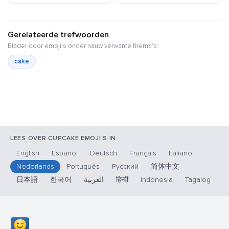
Gerelateerde trefwoorden
Blader door emoji's onder nauw verwante thema's:
cake
LEES OVER CUPCAKE EMOJI'S IN
English
Español
Deutsch
Français
Italiano
Nederlands
Português
Русский
简体中文
日本語
한국어
العربية
हिन्दी
Indonesia
Tagalog