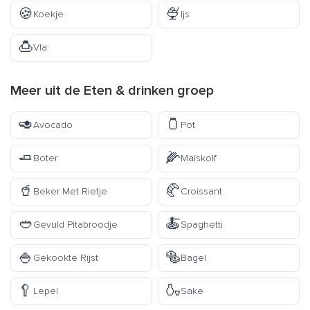
🍪
🍨
Koekje
Ijs
🍮
Vla
Meer uit de
Eten & drinken
groep
🥑
🫙
Avocado
Pot
🧈
🌽
Boter
Maïskolf
🥤
🥐
Beker Met Rietje
Croissant
🥙
🍝
Gevuld Pitabroodje
Spaghetti
🍚
🥯
Gekookte Rijst
Bagel
🥄
🍶
Lepel
Sake