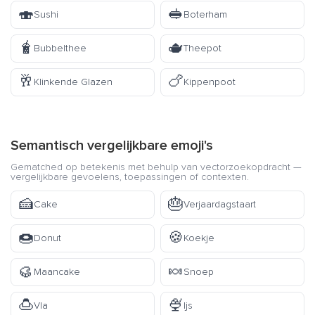
🍣
🥪
Sushi
Boterham
🧋
🫖
Bubbelthee
Theepot
🥂
🍗
Klinkende Glazen
Kippenpoot
Semantisch vergelijkbare emoji's
Gematched op betekenis met behulp van vectorzoekopdracht —
vergelijkbare gevoelens, toepassingen of contexten.
🍰
🎂
Cake
Verjaardagstaart
🍩
🍪
Donut
Koekje
🥮
🍬
Maancake
Snoep
🍮
🍨
Vla
Ijs