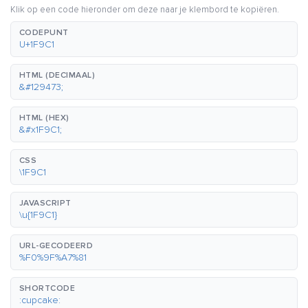
Klik op een code hieronder om deze naar je klembord te kopiëren.
CODEPUNT
U+1F9C1
HTML (DECIMAAL)
&#129473;
HTML (HEX)
&#x1F9C1;
CSS
\1F9C1
JAVASCRIPT
\u{1F9C1}
URL-GECODEERD
%F0%9F%A7%81
SHORTCODE
:cupcake: