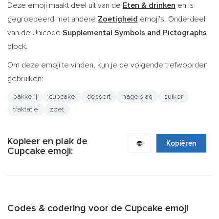
Deze emoji maakt deel uit van de
Eten & drinken
en is
gegroepeerd met andere
Zoetigheid
emoji's. Onderdeel
van de Unicode
Supplemental Symbols and Pictographs
block.
Om deze emoji te vinden, kun je de volgende trefwoorden
gebruiken:
bakkerij
cupcake
dessert
hagelslag
suiker
traktatie
zoet
Kopieer en plak de
🧁
Kopiëren
Cupcake emoji:
Codes & codering voor de Cupcake emoji