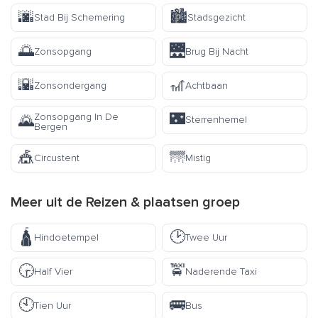
🌆
🏙️
Stad Bij Schemering
Stadsgezicht
🌅
🌉
Zonsopgang
Brug Bij Nacht
🌇
🎢
Zonsondergang
Achtbaan
🌃
Zonsopgang In De
🌄
Sterrenhemel
Bergen
🎪
🌁
Circustent
Mistig
Meer uit de
Reizen & plaatsen
groep
🛕
🕑
Hindoetempel
Twee Uur
🕞
🚖
Half Vier
Naderende Taxi
🕙
🚌
Tien Uur
Bus