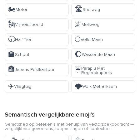
🏍️
🛣️
Motor
Snelweg
🗽
🌌
Vrijheidsbeeld
Melkweg
🕤
🌕
Half Tien
Volle Maan
🏫
🌔
School
Wassende Maan
🏣
Paraplu Met
☔
Japans Postkantoor
Regendruppels
✈️
🌩️
Vliegtuig
Wolk Met Bliksem
Semantisch vergelijkbare emoji's
Gematched op betekenis met behulp van vectorzoekopdracht —
vergelijkbare gevoelens, toepassingen of contexten.