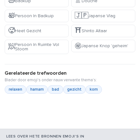
🛁
🚿
Badkuip
Douche
🛀
🇯🇵
Persoon In Badkuip
Japanse Vlag
🥵
⛩️
Heet Gezicht
Shinto Altaar
㊙️
Persoon In Ruimte Vol
🧖
Japanse Knop 'geheim'
Stoom
Gerelateerde trefwoorden
Blader door emoji's onder nauw verwante thema's:
relaxen
hamam
bad
gezicht
kom
LEES OVER HETE BRONNEN EMOJI'S IN