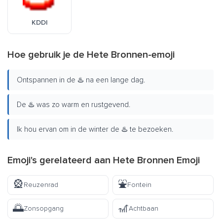
KDDI
Hoe gebruik je de Hete Bronnen-emoji
Ontspannen in de ♨️ na een lange dag.
De ♨️ was zo warm en rustgevend.
Ik hou ervan om in de winter de ♨️ te bezoeken.
Emoji's gerelateerd aan Hete Bronnen Emoji
🎡
⛲
Reuzenrad
Fontein
🌅
🎢
Zonsopgang
Achtbaan