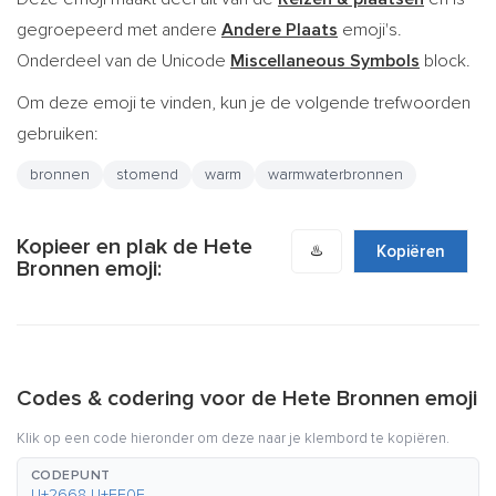
gegroepeerd met andere
Andere Plaats
emoji's.
Onderdeel van de Unicode
Miscellaneous Symbols
block.
Om deze emoji te vinden, kun je de volgende trefwoorden
gebruiken:
bronnen
stomend
warm
warmwaterbronnen
Kopieer en plak de Hete
♨️
Kopiëren
Bronnen emoji:
Codes & codering voor de Hete Bronnen emoji
Klik op een code hieronder om deze naar je klembord te kopiëren.
CODEPUNT
U+2668 U+FE0F