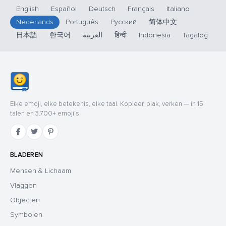
English
Español
Deutsch
Français
Italiano
Nederlands
Português
Русский
简体中文
日本語
한국어
العربية
हिन्दी
Indonesia
Tagalog
Elke emoji, elke betekenis, elke taal. Kopieer, plak, verken — in 15
talen en 3.700+ emoji's.
BLADEREN
Mensen & Lichaam
Vlaggen
Objecten
Symbolen