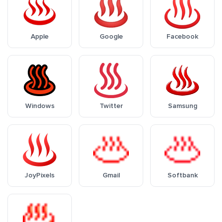
Apple
Google
Facebook
Windows
Twitter
Samsung
JoyPixels
Gmail
Softbank