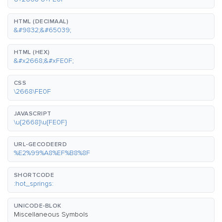
HTML (DECIMAAL)
&#9832;&#65039;
HTML (HEX)
&#x2668;&#xFE0F;
CSS
\2668\FE0F
JAVASCRIPT
\u{2668}\u{FE0F}
URL-GECODEERD
%E2%99%A8%EF%B8%8F
SHORTCODE
:hot_springs:
UNICODE-BLOK
Miscellaneous Symbols