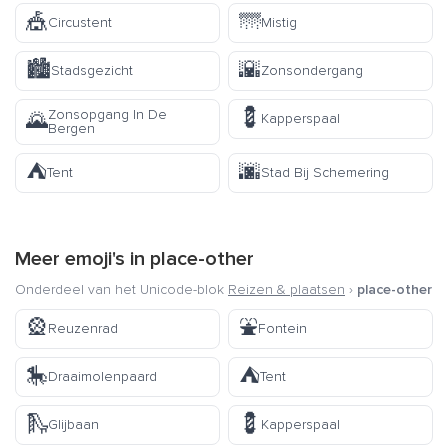
🎪
🌁
Circustent
Mistig
🏙️
🌇
Stadsgezicht
Zonsondergang
💈
Zonsopgang In De
🌄
Kapperspaal
Bergen
⛺
🌆
Tent
Stad Bij Schemering
Meer emoji's in
place-other
Onderdeel van het Unicode-blok
Reizen & plaatsen
›
place-other
🎡
⛲
Reuzenrad
Fontein
🎠
⛺
Draaimolenpaard
Tent
🛝
💈
Glijbaan
Kapperspaal