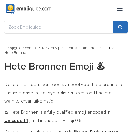
☰
Emojiguide.com
Reizen & plaatsen
Andere Plaats
Hete Bronnen
Hete Bronnen Emoji
♨️
Deze emoji toont een rood symbool voor hete bronnen of
Japanse onsens, het symboliseert een rond bad met
warmte ervan afkomstig.
Hete Bronnen is a fully-qualified emoji encoded in
♨️
Unicode 1.1
, and included in Emoji 0.6.
Deze emoji maakt deel uit van de
Reizen & plaatsen
en is