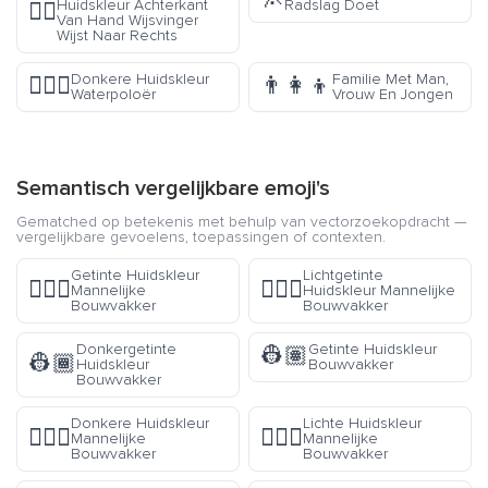
Huidskleur Achterkant
Radslag Doet
👉🏾
Van Hand Wijsvinger
Wijst Naar Rechts
Donkere Huidskleur
Familie Met Man,
🤽🏿‍♂️
👨‍👩‍👦
Waterpoloër
Vrouw En Jongen
Semantisch vergelijkbare emoji's
Gematched op betekenis met behulp van vectorzoekopdracht —
vergelijkbare gevoelens, toepassingen of contexten.
Getinte Huidskleur
Lichtgetinte
👷🏽‍♂️
👷🏼‍♂️
Mannelijke
Huidskleur Mannelijke
Bouwvakker
Bouwvakker
Donkergetinte
Getinte Huidskleur
👷🏽
👷🏾
Huidskleur
Bouwvakker
Bouwvakker
Donkere Huidskleur
Lichte Huidskleur
👷🏿‍♂️
👷🏻‍♂️
Mannelijke
Mannelijke
Bouwvakker
Bouwvakker