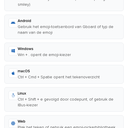
smiley)
Android
Gebruik het emoji-toetsenbord van Gboard of typ de
naam van de emoji
Windows
Win + . opent de emoji-kiezer
macOS
Ctrl + Cmd + Spatie opent het tekenoverzicht
Linux
Ctrl + Shift + e gevolgd door codepunt, of gebruik de
IBus-kiezer
Web
Plak het teken of gebruik een emoji-pickerbibliotheek