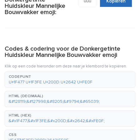
👷🏾‍♂️
Kopiëren
Huidskleur Mannelijke
Bouwvakker emoji:
Codes & codering voor de Donkergetinte
Huidskleur Mannelijke Bouwvakker emoji
Klik op een code hieronder om deze naar je klembord te kopiëren.
CODEPUNT
U+1F477 U+1F3FE U+200D U+2642 U+FE0F
HTML (DECIMAAL)
&#128119;&#127998;&#8205;&#9794;&#65039;
HTML (HEX)
&#x1F477;&#x1F3FE;&#x200D;&#x2642;&#xFE0F;
CSS