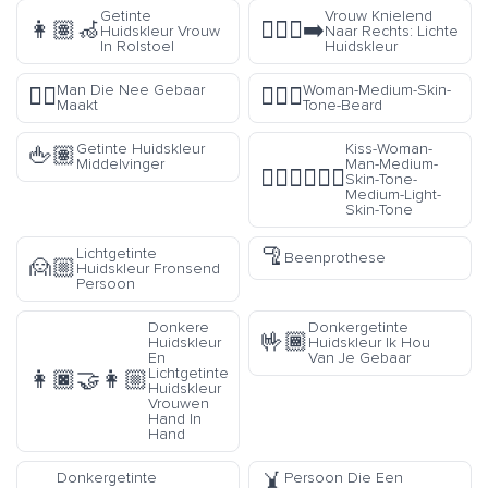
Getinte
Vrouw Knielend
👩🏽‍🦽
🧎🏻‍♀️‍➡️
Huidskleur Vrouw
Naar Rechts: Lichte
In Rolstoel
Huidskleur
Man Die Nee Gebaar
Woman-Medium-Skin-
🙅‍♂️
🧔🏽‍♀️
Maakt
Tone-Beard
Getinte Huidskleur
Kiss-Woman-
🖕🏽
Middelvinger
Man-Medium-
👩🏽‍❤️‍💋‍👨🏼
Skin-Tone-
Medium-Light-
Skin-Tone
🦿
Lichtgetinte
Beenprothese
🙍🏼
Huidskleur Fronsend
Persoon
Donkere
Donkergetinte
🤟🏾
Huidskleur
Huidskleur Ik Hou
En
Van Je Gebaar
Lichtgetinte
👩🏿‍🤝‍👩🏼
Huidskleur
Vrouwen
Hand In
Hand
Donkergetinte
Persoon Die Een
🤸