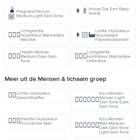
🫄
Vrouw Die Een Baby
👩‍🍼
Pregnant-Person-
Voedt
🏼
Medium-Light-Skin-Tone
Lichtgetinte
Lichte Huidskleur
💂🏼‍♂️
👩🏻‍🏭
Huidskleur Mannelijke
Vrouwelijke
Wachter
Fabrieksarbeider
Health-Worker-
Lichtgetinte
🧑🏾‍⚕️
🕵🏼‍♂️
Medium-Dark-Skin-
Huidskleur Mannelijke
Tone
Detective
Meer uit de
Mensen & lichaam
groep
Lichte Huidskleur
Kiss-Woman-
🏋🏻
Gewichtheffer
Woman-Light-
👩🏻‍❤️‍💋‍👩🏿
Skin-Tone-Dark-
Skin-Tone
Getinte Huidskleur
Kiss-Woman-
🙍🏽‍♂️
Fronsende Man
Man-Medium-
👩🏾‍❤️‍💋‍👨🏻
Dark-Skin-Tone-
Light-Skin-Tone