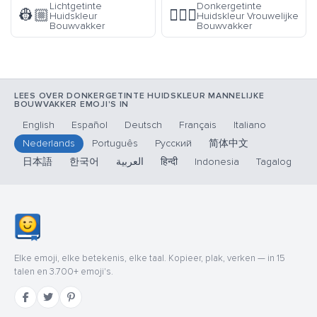
Lichtgetinte
Donkergetinte
👷🏼
👷🏾‍♀️
Huidskleur
Huidskleur Vrouwelijke
Bouwvakker
Bouwvakker
LEES OVER DONKERGETINTE HUIDSKLEUR MANNELIJKE
BOUWVAKKER EMOJI'S IN
English
Español
Deutsch
Français
Italiano
Nederlands
Português
Русский
简体中文
日本語
한국어
العربية
हिन्दी
Indonesia
Tagalog
Elke emoji, elke betekenis, elke taal. Kopieer, plak, verken — in 15
talen en 3.700+ emoji's.