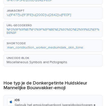
\1F477\1F3FE\200D\2642\FE0F
JAVASCRIPT
\u{1F477}\u{1F3FE}\u{200D}\u{2642}\u{FE0F}
URL-GECODEERD
%F0%9F%91%B7%F0%9F%8F%BE%E2%80%8D%E2%99%82%EF%
B8%8F
SHORTCODE
:man_construction_worker_mediumdark_skin_tone:
UNICODE-BLOK
Miscellaneous Symbols and Pictographs
Hoe typ je de Donkergetinte Huidskleur
Mannelijke Bouwvakker-emoji
iOS
Gebruik het emoji-toetsenbord (wereldbolpictogram →