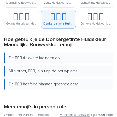
Mannelijke Bouwvakker
Lichte Huidskleur Mannelijke Bouwvakker
Lichtgetinte Huidskleur Mannelijke Bouwvakker
👷🏽‍♂️
👷🏾‍♂️
👷🏿‍♂️
Getinte Huidskleur Mannelijke Bouwvakker
Donkergetinte Huidskleur Mannelijke Bouwvakker
Donkere Huidskleur Mannelijke Bouwvakker
Hoe gebruik je de Donkergetinte Huidskleur
Mannelijke Bouwvakker-emoji
De 👷🏾‍♂️ tilt zware ladingen op.
Mijn broer, 👷🏾‍♂️, is nu op de bouwplaats.
De 👷🏾‍♂️ heeft de plannen gecontroleerd.
Meer emoji's in
person-role
Onderdeel van het Unicode-blok
Mensen & lichaam
›
person-role