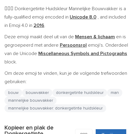
Donkergetinte Huidskleur Mannelijke Bouwvakker is a
👷🏾‍♂️
fully-qualified emoji encoded in
Unicode 8.0
, and included
in Emoji 4.0 in
2016
.
Deze emoji maakt deel uit van de
Mensen & lichaam
en is
gegroepeerd met andere
Persoonsrol
emoji's. Onderdeel
van de Unicode
Miscellaneous Symbols and Pictographs
block.
Om deze emoji te vinden, kun je de volgende trefwoorden
gebruiken:
bouw
bouwvakker
donkergetinte huidskleur
man
mannelijke bouwvakker
mannelijke bouwvakker: donkergetinte huidskleur
Kopieer en plak de
Donkergetinte