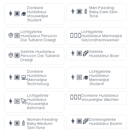
Donkere
Man-Feeding-
👨🏿‍🍼
Huidskleur
Baby-Dark-Skin-
👩🏿‍🎓
Vrouwelijke
Tone
Student
Lichtgetinte
Lichtgetinte
👳🏼
👨🏼‍⚕️
Huidskleur Persoon
Huidskleur Mannelijke
Die Tulband Draagt
Gezondheidswerker
Getinte Huidskleur
Getinte
👨🏽‍🌾
👳🏽
Persoon Die Tulband
Huidskleur Boer
Draagt
Donkere
Lichtgetinte
Huidskleur
Huidskleur
👨🏿‍💻
👨🏼‍🎓
Mannelijke
Mannelijke
Technoloog
Student
Lichtgetinte
Donkere Huidskleur
💂🏿‍♀️
Huidskleur
Vrouwelijke Wachter
👩🏼‍🚀
Vrouwelijke
Astronaut
Woman-Feeding-
Donkergetinte
👩🏾‍🌾
👩🏽‍🍼
Baby-Medium-
Huidskleur Boerin
Skin-Tone