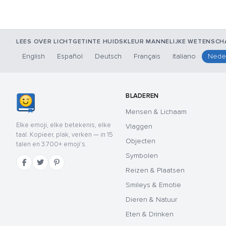
LEES OVER LICHTGETINTE HUIDSKLEUR MANNELIJKE WETENSCHA
English
Español
Deutsch
Français
Italiano
Nede
BLADEREN
Mensen & Lichaam
Elke emoji, elke betekenis, elke
Vlaggen
taal. Kopieer, plak, verken — in 15
Objecten
talen en 3.700+ emoji's.
Symbolen
Reizen & Plaatsen
Smileys & Emotie
Dieren & Natuur
Eten & Drinken