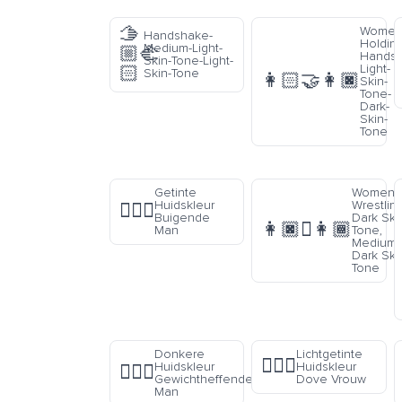
🫱
Women
Handshake-
Holding
Medium-Light-
🏼‍🫲
Hands-
Skin-Tone-Light-
Light-
🏻
Skin-Tone
👩🏻‍🤝‍👩🏿
Skin-
Tone-
Dark-
Skin-
Tone
Getinte
Women
Huidskleur
Wrestling
🙇🏽‍♂️
Buigende
Dark Ski
👩🏿‍🫯‍👩🏾
Man
Tone,
Medium-
Dark Ski
Tone
Donkere
Lichtgetinte
🧏🏼‍♀️
Huidskleur
Huidskleur
🏋🏿‍♂️
Gewichtheffende
Dove Vrouw
Man