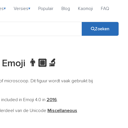
es
Versies
Populair
Blog
Kaomoji
FAQ
▾
▾
Zoeken
r Emoji
👨🏼‍🔬
 microscoop. Dit figuur wordt vaak gebruikt bij
 included in Emoji 4.0 in
2016
.
derdeel van de Unicode
Miscellaneous