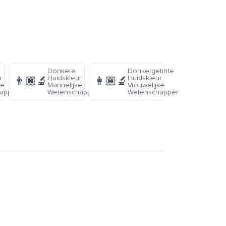
Donkere
Donkergetinte
r
Huidskleur
Huidskleur
👨🏿‍🔬
👩🏾‍🔬
ke
Mannelijke
Vrouwelijke
apper
Wetenschapper
Wetenschapper