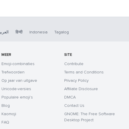
العربي
हिन्दी
Indonesia
Tagalog
MEER
SITE
Emoji-combinaties
Contribute
Trefwoorden
Terms and Conditions
Op jaar van uitgave
Privacy Policy
Unicode-versies
Affiliate Disclosure
Populaire emoji's
DMCA
Blog
Contact Us
Kaomoji
GNOME: The Free Software
Desktop Project
FAQ