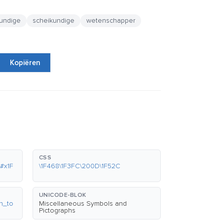
undige
scheikundige
wetenschapper
Kopiëren
CSS
#x1F
\1F468\1F3FC\200D\1F52C
UNICODE-BLOK
in_to
Miscellaneous Symbols and
Pictographs