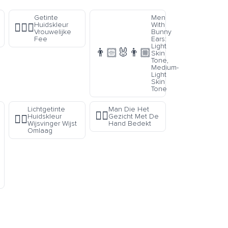
Getinte
Men
Huidskleur
With
🧚🏽‍♀️
Vrouwelijke
Bunny
Fee
Ears:
Light
👨🏻‍🐰‍👨🏼
Skin
Tone,
Medium-
Light
Skin
Tone
Lichtgetinte
Man Die Het
🤦‍♂️
Huidskleur
Gezicht Met De
👇🏼
Wijsvinger Wijst
Hand Bedekt
Omlaag