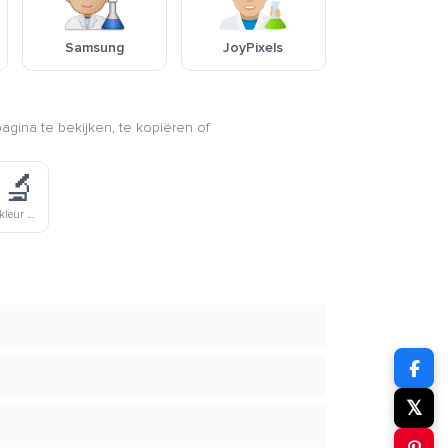
Samsung
JoyPixels
agina te bekijken, te kopiëren of
‍🔬
Donkere Huidskleur Mannelijke Wetenschapper
𝕏