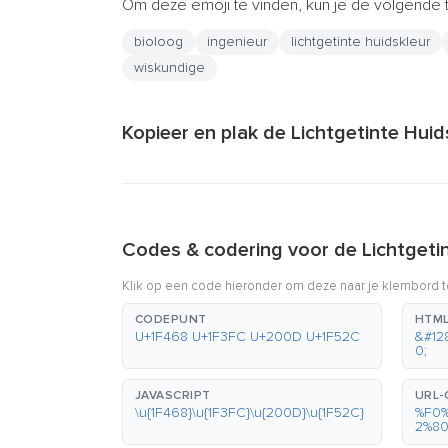
Om deze emoji te vinden, kun je de volgende 
bioloog
ingenieur
lichtgetinte huidskleur
wiskundige
Kopieer en plak de Lichtgetinte Hui
Codes & codering voor de Lichtgeti
Klik op een code hieronder om deze naar je klembord t
CODEPUNT
HTML
U+1F468 U+1F3FC U+200D U+1F52C
&#12
0;
JAVASCRIPT
URL-
\u{1F468}\u{1F3FC}\u{200D}\u{1F52C}
%F0
2%8