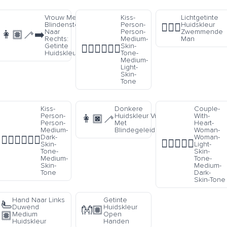
-
Vrouw Met
Kiss-
Lichtgetinte
-
Blindenstok
Person-
Huidskleur
🏊🏼‍♂️
Naar
Person-
Zwemmende
👩🏽‍🦯‍➡️
Rechts:
Medium-
Man
Getinte
Skin-
🧑🏽‍❤️‍💋‍🧑🏼
Huidskleur
Tone-
Medium-
Light-
Skin-
Tone
Kiss-
Donkere
Couple-
:
Person-
Huidskleur Vrouw
With-
👩🏿‍🦯
n
Person-
Met
Heart-
Medium-
Blindegeleidestok
Woman-
Dark-
Woman-
🧑🏾‍❤️‍💋‍🧑🏽
👩🏻‍❤️‍👩🏾
n
Skin-
Light-
Tone-
Skin-
Medium-
Tone-
Skin-
Medium-
Tone
Dark-
Skin-Tone
Hand Naar Links
Getinte
🫷
Duwend
Huidskleur
👐🏽
🏽
Medium
Open
Huidskleur
Handen