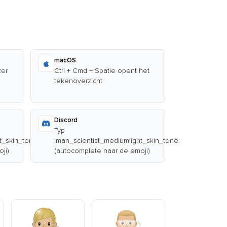
macOS
zer
Ctrl + Cmd + Spatie opent het
tekenoverzicht
Discord
Typ
t_skin_tone:
:man_scientist_mediumlight_skin_tone:
ji)
(autocomplete naar de emoji)