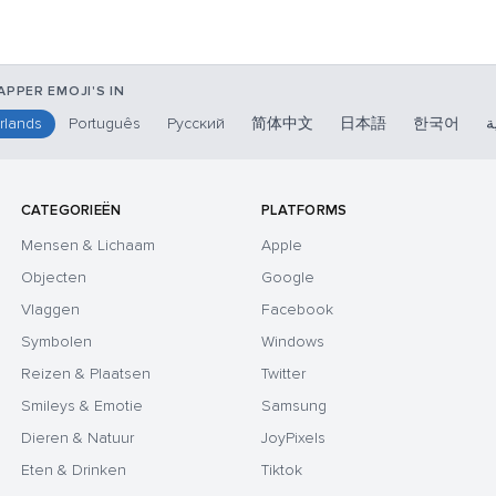
PPER EMOJI'S IN
rlands
Português
Русский
简体中文
日本語
한국어
ة
CATEGORIEËN
PLATFORMS
Mensen & Lichaam
Apple
Objecten
Google
Vlaggen
Facebook
Symbolen
Windows
Reizen & Plaatsen
Twitter
Smileys & Emotie
Samsung
Dieren & Natuur
JoyPixels
Eten & Drinken
Tiktok