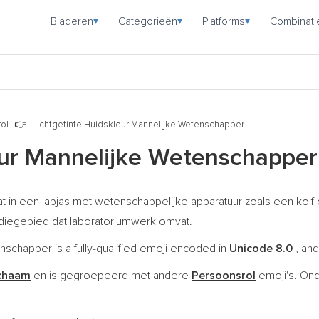
Bladeren
Categorieën
Platforms
Combinati
▾
▾
▾
ol
Lichtgetinte Huidskleur Mannelijke Wetenschapper
eur Mannelijke Wetenschappe
 in een labjas met wetenschappelijke apparatuur zoals een kolf of
tudiegebied dat laboratoriumwerk omvat.
nschapper is a fully-qualified emoji encoded in
Unicode 8.0
, and
ichaam
en is gegroepeerd met andere
Persoonsrol
emoji's. On