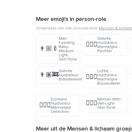
Meer emoji's in
person-role
Onderdeel van het Unicode-blok
Mensen & lichaa
Man-
Getinte
Feeding-
Huidskleur
👨🏽‍⚖️
Baby-
Mannelijke
👨🏼‍🍼
Medium-
Rechter
Light-
Skin-Tone
Getinte
Lichte
👨🏽‍🚒
Huidskleur
Huidskleur
👷🏻‍♂️
Brandweerman
Mannelijke
Bouwvakker
Donkere
Woman-With-
👰🏻‍♀️
Huidskleur
Veil-Light-
🕵🏿‍♂️
Mannelijke
Skin-Tone
Detective
Meer uit de
Mensen & lichaam
groep