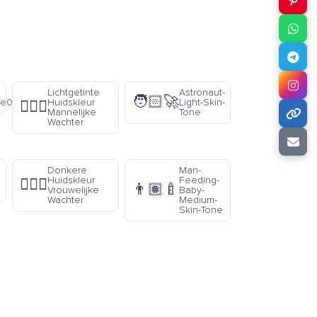
Lichtgetinte
Astronaut-
🧑🏻‍🚀
e0f
Huidskleur
Light-Skin-
💂🏼‍♂️
Mannelijke
Tone
Wachter
Donkere
Man-
Huidskleur
Feeding-
💂🏿‍♀️
👨🏽‍🍼
Vrouwelijke
Baby-
Wachter
Medium-
Skin-Tone