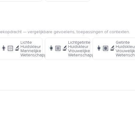
kopdracht — vergelijkbare gevoelens, toepassingen of contexten.
e
Lichte
Lichtgetinte
Getinte
Huidskleur
Huidskleur
Huidskleu
👨🏻‍🔬
👩🏼‍🔬
👩🏽‍🔬
Mannelijke
Vrouwelijke
Vrouwelij
er
Wetenschapper
Wetenschapper
Wetensch