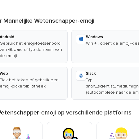
ur Mannelijke Wetenschapper-emoji
Android
Windows
Gebruik het emoji-toetsenbord
Win + . opent de emoji-kie
van Gboard of typ de naam van
de emoji
Web
Slack
Plak het teken of gebruik een
Typ
emoji-pickerbibliotheek
:man_scientist_mediumligh
(autocomplete naar de emo
Wetenschapper-emoji op verschillende platforms