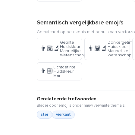
Semantisch vergelijkbare emoji's
Gematched op betekenis met behulp van vectorzoe
Getinte
Donkergetint
Huidskleur
Huidskleur
👨🏽‍🔬
👨🏾‍🔬
Mannelijke
Mannelijke
Wetenschapper
Wetenschapp
Lichtgetinte
👨🏼
Huidskleur
Man
Gerelateerde trefwoorden
Blader door emoji's onder nauw verwante thema's:
ster
vierkant