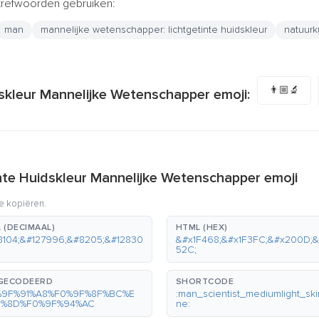
trefwoorden gebruiken:
man
mannelijke wetenschapper: lichtgetinte huidskleur
natuurk
👨🏼‍🔬
dskleur Mannelijke Wetenschapper emoji:
nte Huidskleur Mannelijke Wetenschapper emoji
e kopiëren.
 (DECIMAAL)
HTML (HEX)
8104;&#127996;&#8205;&#12830
&#x1F468;&#x1F3FC;&#x200D;&
52C;
GECODEERD
SHORTCODE
%9F%91%A8%F0%9F%8F%BC%E
:man_scientist_mediumlight_sk
0%8D%F0%9F%94%AC
ne: