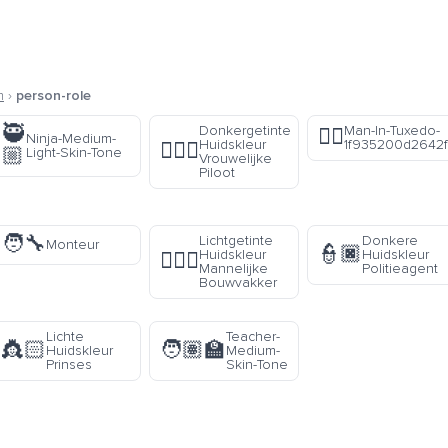
m
›
person-role
🥷
Donkergetinte
Man-In-Tuxedo-
🤵‍♂️
Ninja-Medium-
Huidskleur
1f935200d2642f
👩🏾‍✈️
🏼
Light-Skin-Tone
Vrouwelijke
Piloot
🧑‍🔧
Lichtgetinte
Donkere
Monteur
👮🏿
Huidskleur
Huidskleur
👷🏼‍♂️
Mannelijke
Politieagent
Bouwvakker
Lichte
Teacher-
👸🏻
🧑🏽‍🏫
Huidskleur
Medium-
Prinses
Skin-Tone