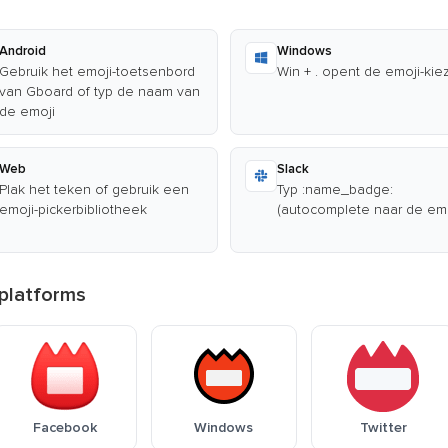
Android
Windows
Gebruik het emoji-toetsenbord
Win + . opent de emoji-kie
van Gboard of typ de naam van
de emoji
Web
Slack
Plak het teken of gebruik een
Typ :name_badge:
emoji-pickerbibliotheek
(autocomplete naar de emo
 platforms
Facebook
Windows
Twitter