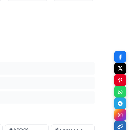
𝕏
Recycle