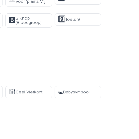
Voor ‘plaats Vrij’
9️⃣
B Knop
🅱️
Toets 9
(Bloedgroep)
🟨
🚼
Geel Vierkant
Babysymbool