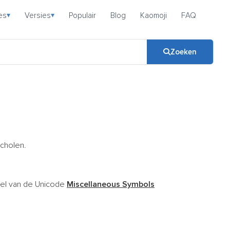
es
Versies
Populair
Blog
Kaomoji
FAQ
▾
▾
Zoeken
scholen.
el van de Unicode
Miscellaneous Symbols