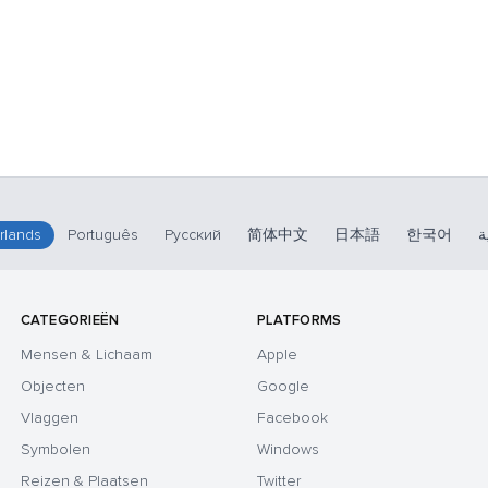
rlands
Português
Русский
简体中文
日本語
한국어
ة
CATEGORIEËN
PLATFORMS
Mensen & Lichaam
Apple
Objecten
Google
Vlaggen
Facebook
Symbolen
Windows
Reizen & Plaatsen
Twitter