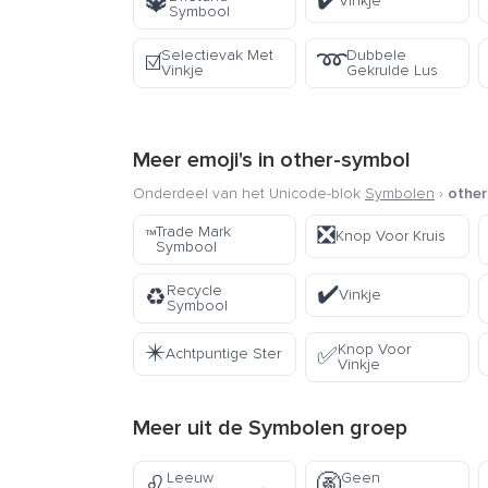
✔️
🔱
Vinkje
Symbool
Selectievak Met
Dubbele
☑️
➿
Vinkje
Gekrulde Lus
Meer emoji's in
other-symbol
Onderdeel van het Unicode-blok
Symbolen
›
other
❎
Trade Mark
™️
Knop Voor Kruis
Symbool
✔️
Recycle
♻️
Vinkje
Symbool
✴️
Knop Voor
✅
Achtpuntige Ster
Vinkje
Meer uit de
Symbolen
groep
Leeuw
Geen
♌
🚱