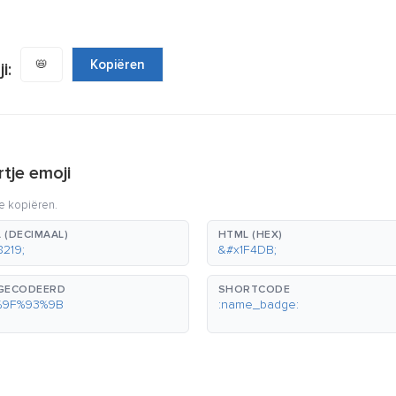
📛
Kopiëren
i:
tje emoji
e kopiëren.
 (DECIMAAL)
HTML (HEX)
8219;
&#x1F4DB;
GECODEERD
SHORTCODE
%9F%93%9B
:name_badge: