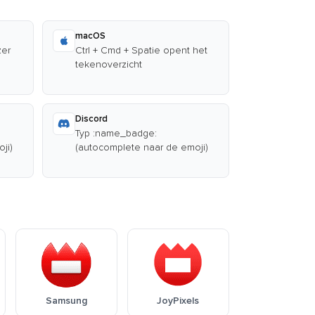
macOS
zer
Ctrl + Cmd + Spatie opent het
tekenoverzicht
Discord
Typ :name_badge:
ji)
(autocomplete naar de emoji)
Samsung
JoyPixels