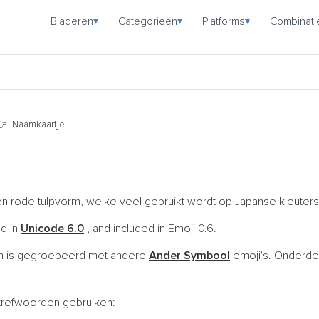
Bladeren
Categorieën
Platforms
Combinati
▾
▾
▾
Naamkaartje

n rode tulpvorm, welke veel gebruikt wordt op Japanse kleuter
ed in
Unicode 6.0
, and included in Emoji 0.6.
 is gegroepeerd met andere
Ander Symbool
emoji's. Onderde
trefwoorden gebruiken: