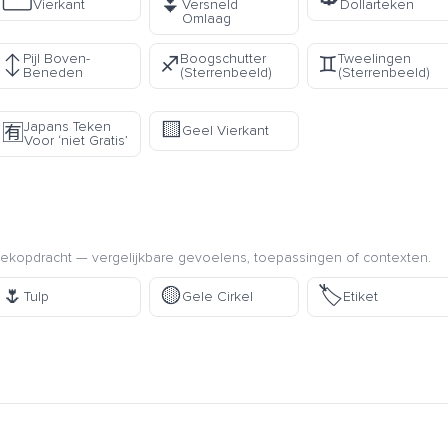
⏬
Vierkant
Versneld
Dollarteken
Omlaag
Pijl Boven-
Boogschutter
Tweelingen
↕️
♐
♊
Beneden
(Sterrenbeeld)
(Sterrenbeeld)
🟨
Japans Teken
🈶
Geel Vierkant
Voor ‘niet Gratis’
kopdracht — vergelijkbare gevoelens, toepassingen of contexten.
🌷
🟡
🏷️
Tulp
Gele Cirkel
Etiket