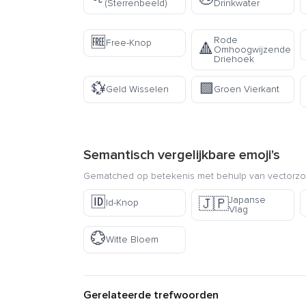
(Sterrenbeeld)
Drinkwater
🆓
Rode
Free-Knop
🔺
Omhoogwijzende
Driehoek
💱
🟩
Geld Wisselen
Groen Vierkant
Semantisch vergelijkbare emoji's
Gematched op betekenis met behulp van vectorzoe
🆔
Japanse
🇯🇵
Id-Knop
Vlag
💮
Witte Bloem
Gerelateerde trefwoorden