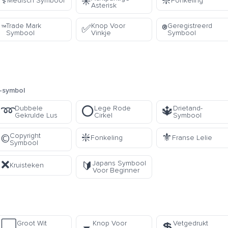
⚕️
❇️
✳️
Medisch Symbool
Fonkeling
Asterisk
Trade Mark
Knop Voor
Geregistreerd
™️
✅
®️
Symbool
Vinkje
Symbool
-symbol
Dubbele
Lege Rode
Drietand-
➿
⭕
🔱
Gekrulde Lus
Cirkel
Symbool
❇️
⚜️
Copyright
©️
Fonkeling
Franse Lelie
Symbool
❌
Japans Symbool
🔰
Kruisteken
Voor Beginner
Groot Wit
Knop Voor
Vetgedrukt
⬜
💲