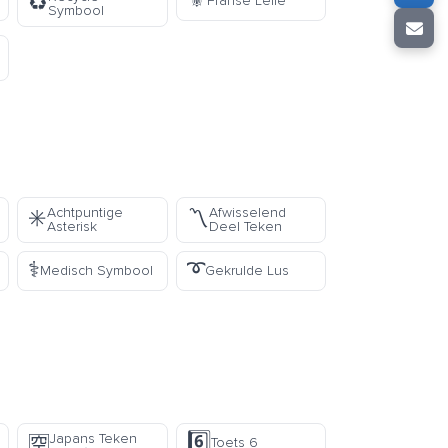
⚜️
♻️
Franse Lelie
Symbool
Achtpuntige
Afwisselend
✳️
〽️
Asterisk
Deel Teken
⚕️
➰
Medisch Symbool
Gekrulde Lus
6️⃣
Japans Teken
🈳
Toets 6