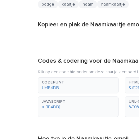
badge
kaartje
naam
naamkaartje
Kopieer en plak de Naamkaartje emoj
Codes & codering voor de Naamkaar
Klik op een code hieronder om deze naar je klembord t
CODEPUNT
HTML
U+1F4DB
&#12
JAVASCRIPT
URL-
\u{1F4DB}
%F0
Hoe typ je de Naamkaartje-emoji