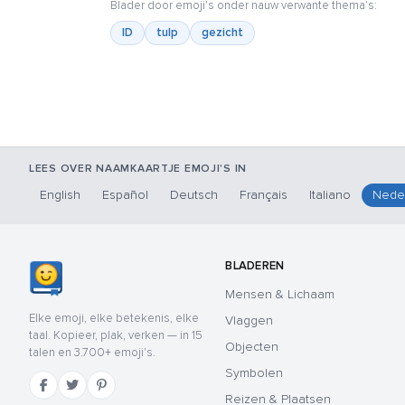
Blader door emoji's onder nauw verwante thema's:
ID
tulp
gezicht
LEES OVER NAAMKAARTJE EMOJI'S IN
English
Español
Deutsch
Français
Italiano
Nede
BLADEREN
Mensen & Lichaam
Elke emoji, elke betekenis, elke
Vlaggen
taal. Kopieer, plak, verken — in 15
Objecten
talen en 3.700+ emoji's.
Symbolen
Reizen & Plaatsen