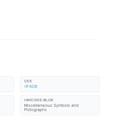
CSS
\1F4DB
UNICODE-BLOK
Miscellaneous Symbols and
Pictographs