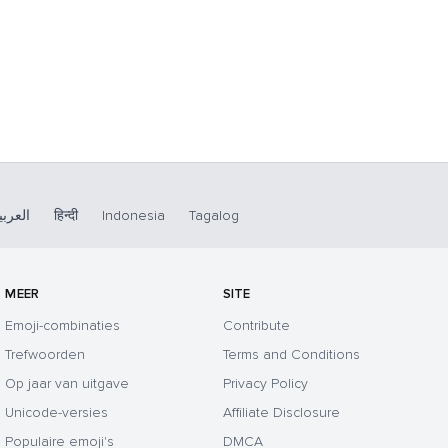
العربي
हिन्दी
Indonesia
Tagalog
MEER
SITE
Emoji-combinaties
Contribute
Trefwoorden
Terms and Conditions
Op jaar van uitgave
Privacy Policy
Unicode-versies
Affiliate Disclosure
Populaire emoji's
DMCA