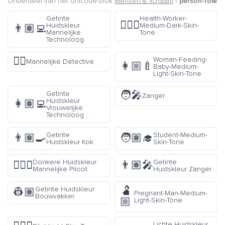
Onderdeel van het Unicode-blok
Mensen & lichaam
›
person-role
Getinte
Health-Worker-
🧑🏾‍⚕️
Huidskleur
Medium-Dark-Skin-
👨🏽‍💻
Mannelijke
Tone
Technoloog
🕵️‍♂️
Woman-Feeding-
Mannelijke Detective
👩🏼‍🍼
Baby-Medium-
Light-Skin-Tone
🧑‍🎤
Getinte
Zanger
Huidskleur
👩🏽‍💻
Vrouwelijke
Technoloog
Getinte
Student-Medium-
👨🏽‍🍳
🧑🏽‍🎓
Huidskleur Kok
Skin-Tone
Donkere Huidskleur
Getinte
👨🏿‍✈️
👨🏽‍🎤
Mannelijke Piloot
Huidskleur Zanger
🫃
Getinte Huidskleur
👷🏽
Pregnant-Man-Medium-
Bouwvakker
🏼
Light-Skin-Tone
Lichte Huidskleur