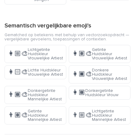
Semantisch vergelijkbare emoji's
Gematched op betekenis met behulp van vectorzoekopdracht —
vergelijkbare gevoelens, toepassingen of contexten.
Lichtgetinte
Getinte
👩🏼‍🎨
👩🏽‍🎨
Huidskleur
Huidskleur
Vrouwelijke Artiest
Vrouwelijke Artiest
Lichte Huidskleur
Donkere
👩🏻‍🎨
👩🏿‍🎨
Vrouwelijke Artiest
Huidskleur
Vrouwelijke Artiest
Donkergetinte
Donkergetinte
👩🏾
👨🏾‍🎨
Huidskleur
Huidskleur Vrouw
Mannelijke Artiest
Getinte
Lichtgetinte
👨🏽‍🎨
👨🏼‍🎨
Huidskleur
Huidskleur
Mannelijke Artiest
Mannelijke Artiest