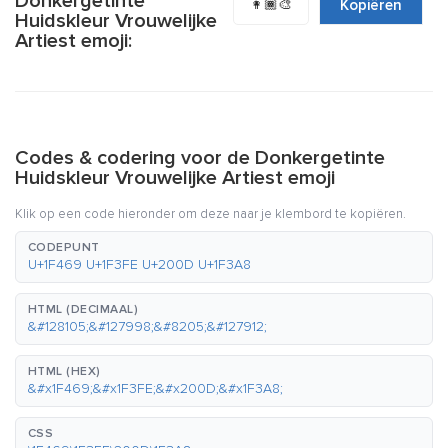
Donkergetinte
👩🏾‍🎨
Kopiëren
Huidskleur Vrouwelijke
Artiest emoji:
Codes & codering voor de Donkergetinte
Huidskleur Vrouwelijke Artiest emoji
Klik op een code hieronder om deze naar je klembord te kopiëren.
CODEPUNT
U+1F469 U+1F3FE U+200D U+1F3A8
HTML (DECIMAAL)
&#128105;&#127998;&#8205;&#127912;
HTML (HEX)
&#x1F469;&#x1F3FE;&#x200D;&#x1F3A8;
CSS