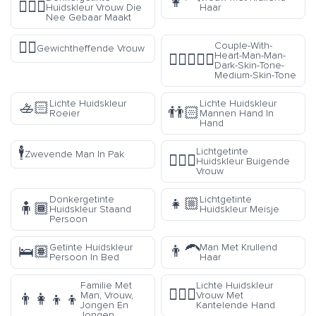
👩‍🦱
🙅🏾‍♀️
Huidskleur Vrouw Die
Haar
Nee Gebaar Maakt
🏋️‍♀️
Couple-With-
Gewichtheffende Vrouw
Heart-Man-Man-
👨🏿‍❤️‍👨🏽
Dark-Skin-Tone-
Medium-Skin-Tone
Lichte Huidskleur
Lichte Huidskleur
🚣🏻
👬🏻
Roeier
Mannen Hand In
Hand
🕴️
Lichtgetinte
Zwevende Man In Pak
🙇🏼‍♀️
Huidskleur Buigende
Vrouw
Donkergetinte
Lichtgetinte
👧🏼
🧍🏾
Huidskleur Staand
Huidskleur Meisje
Persoon
Getinte Huidskleur
Man Met Krullend
🛌🏽
👨‍🦱
Persoon In Bed
Haar
Familie Met
Lichte Huidskleur
💁🏻‍♀️
Man, Vrouw,
Vrouw Met
👨‍👩‍👦‍👦
Jongen En
Kantelende Hand
Jongen