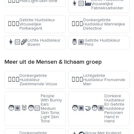
🧑🏻‍✈️
Pilot-Light-Skin-Tone
👩🏻‍🏭
Vrouwelijke
Fabrieksarbeider
Getinte Huidskleur
Donkergetinte
👮🏽‍♀️
🕵🏾‍♂️
Vrouwelijke
Huidskleur Mannelijke
Politieagent
Detective
Lichte Huidskleur
Getinte Huidskleur
👩🏻‍🌾
🤴🏽
Boerin
Prins
Meer uit de
Mensen & lichaam
groep
Donkergetinte
Lichtgetinte
🏊🏾‍♀️
🙍🏼‍♂️
Huidskleur
Huidskleur Fronsende
Zwemmende Vrouw
Man
People
Donkere
With Bunny
Huidskleur
Ears:
En Getinte
🧑🏽‍🐰‍🧑🏻
🧑🏿‍🤝‍🧑🏽
Medium
Huidskleur
Skin Tone,
Personen
Light Skin
Hand In
Tone
Hand
Donkergetinte
Vrouw Met Krullend