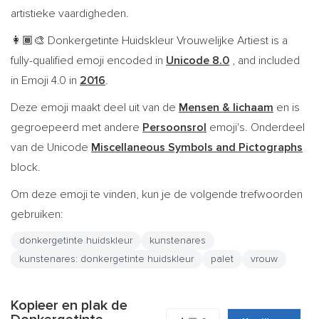
artistieke vaardigheden.
Donkergetinte Huidskleur Vrouwelijke Artiest is a
👩🏾‍🎨
fully-qualified emoji encoded in
Unicode 8.0
, and included
in Emoji 4.0 in
2016
.
Deze emoji maakt deel uit van de
Mensen & lichaam
en is
gegroepeerd met andere
Persoonsrol
emoji's. Onderdeel
van de Unicode
Miscellaneous Symbols and Pictographs
block.
Om deze emoji te vinden, kun je de volgende trefwoorden
gebruiken:
donkergetinte huidskleur
kunstenares
kunstenares: donkergetinte huidskleur
palet
vrouw
Kopieer en plak de