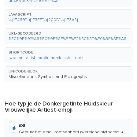
\1F469\1F3FE\200D\1F3A8
JAVASCRIPT
\u{1F469}\u{1F3FE}\u{200D}\u{1F3A8}
URL-GECODEERD
%F0%9F%91%A9%F0%9F%8F%BE%E2%80%8D%F0%9F%8E%A8
SHORTCODE
:woman_artist_mediumdark_skin_tone:
UNICODE-BLOK
Miscellaneous Symbols and Pictographs
Hoe typ je de Donkergetinte Huidskleur
Vrouwelijke Artiest-emoji
iOS
Gebruik het emoji-toetsenbord (wereldbolpictogram →