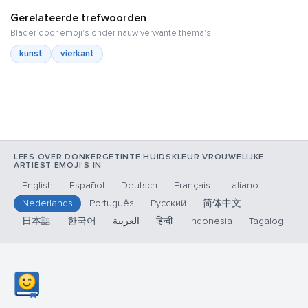
Gerelateerde trefwoorden
Blader door emoji's onder nauw verwante thema's:
kunst
vierkant
LEES OVER DONKERGETINTE HUIDSKLEUR VROUWELIJKE
ARTIEST EMOJI'S IN
English
Español
Deutsch
Français
Italiano
Nederlands
Português
Русский
简体中文
日本語
한국어
العربية
हिन्दी
Indonesia
Tagalog