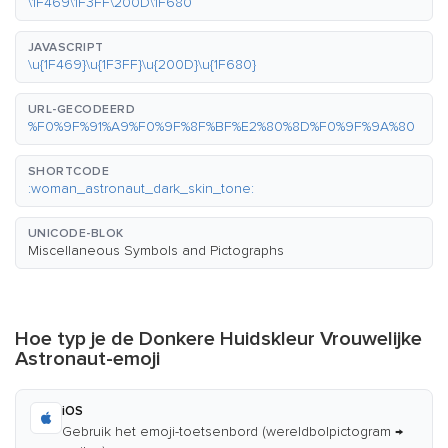
\1F469\1F3FF\200D\1F680
JAVASCRIPT
\u{1F469}\u{1F3FF}\u{200D}\u{1F680}
URL-GECODEERD
%F0%9F%91%A9%F0%9F%8F%BF%E2%80%8D%F0%9F%9A%80
SHORTCODE
:woman_astronaut_dark_skin_tone:
UNICODE-BLOK
Miscellaneous Symbols and Pictographs
Hoe typ je de Donkere Huidskleur Vrouwelijke
Astronaut-emoji
iOS
Gebruik het emoji-toetsenbord (wereldbolpictogram →