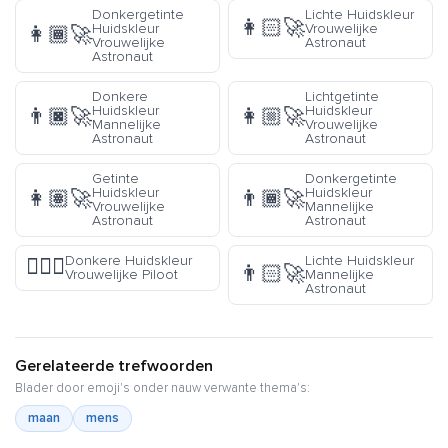
Donkergetinte
Lichte Huidskleur
👩🏻‍🚀
Huidskleur
Vrouwelijke
👩🏾‍🚀
Vrouwelijke
Astronaut
Astronaut
Donkere
Lichtgetinte
Huidskleur
Huidskleur
👨🏿‍🚀
👩🏼‍🚀
Mannelijke
Vrouwelijke
Astronaut
Astronaut
Getinte
Donkergetinte
Huidskleur
Huidskleur
👩🏽‍🚀
👨🏾‍🚀
Vrouwelijke
Mannelijke
Astronaut
Astronaut
Donkere Huidskleur
Lichte Huidskleur
👩🏿‍✈️
👨🏻‍🚀
Vrouwelijke Piloot
Mannelijke
Astronaut
Gerelateerde trefwoorden
Blader door emoji's onder nauw verwante thema's:
maan
mens