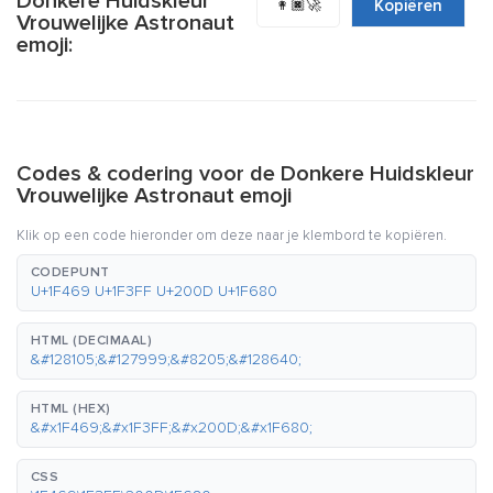
Donkere Huidskleur
👩🏿‍🚀
Kopiëren
Vrouwelijke Astronaut
emoji:
Codes & codering voor de Donkere Huidskleur
Vrouwelijke Astronaut emoji
Klik op een code hieronder om deze naar je klembord te kopiëren.
CODEPUNT
U+1F469 U+1F3FF U+200D U+1F680
HTML (DECIMAAL)
&#128105;&#127999;&#8205;&#128640;
HTML (HEX)
&#x1F469;&#x1F3FF;&#x200D;&#x1F680;
CSS