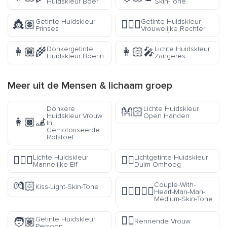
Huidskleur Boer
Skin-Tone
Getinte Huidskleur
Getinte Huidskleur
👸🏽
👩🏽‍⚖️
Prinses
Vrouwelijke Rechter
Donkergetinte
Lichte Huidskleur
👩🏾‍🌾
👩🏻‍🎤
Huidskleur Boerin
Zangeres
Meer uit de
Mensen & lichaam
groep
Donkere
Lichte Huidskleur
👐🏻
Huidskleur Vrouw
Open Handen
👩🏿‍🦼
In
Gemotoriseerde
Rolstoel
Lichte Huidskleur
Lichtgetinte Huidskleur
🧝🏻‍♂️
👍🏼
Mannelijke Elf
Duim Omhoog
💏🏻
Couple-With-
Kiss-Light-Skin-Tone
👨🏽‍❤️‍👨🏽
Heart-Man-Man-
Medium-Skin-Tone
🏃‍♀️
Getinte Huidskleur
🧑🏽
Rennende Vrouw
Persoon