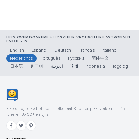
LEES OVER DONKERE HUIDSKLEUR VROUWELIJKE ASTRONAUT
EMOJI'S IN
English
Español
Deutsch
Français
Italiano
Nederlands
Português
Русский
简体中文
日本語
한국어
العربية
हिन्दी
Indonesia
Tagalog
Elke emoji, elke betekenis, elke taal. Kopieer, plak, verken — in 15
talen en 3.700+ emoji's.