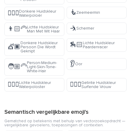
🧜
Donkere Huidskleur
🤽🏿‍♂️
Zeemeermin
Waterpoloër
🤺
Lichte Huidskleur
👨🏻‍🦳
Schermer
Man Met Wit Haar
Donkere Huidskleur
Lichte Huidskleur
🏇🏻
💇🏿
Persoon Die Wordt
Paardenracer
Geknipt
👂
Person-Medium-
Oor
🧑🏼‍🦳
Light-Skin-Tone-
White-Hair
Lichte Huidskleur
Getinte Huidskleur
🤽🏻‍♀️
🏄🏽‍♀️
Waterpoloster
Surfende Vrouw
Semantisch vergelijkbare emoji's
Gematched op betekenis met behulp van vectorzoekopdracht —
vergelijkbare gevoelens, toepassingen of contexten.