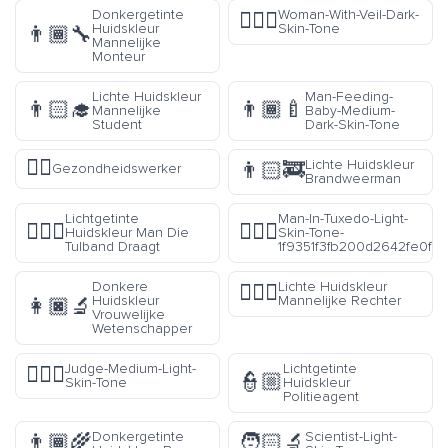
Donkergetinte
Woman-With-Veil-Dark-
👰🏿‍♀️
Huidskleur
Skin-Tone
👨🏾‍🔧
Mannelijke
Monteur
Lichte Huidskleur
Man-Feeding-
👨🏻‍🎓
👨🏾‍🍼
Mannelijke
Baby-Medium-
Student
Dark-Skin-Tone
🧑‍⚕️
Lichte Huidskleur
👨🏻‍🚒
Gezondheidswerker
Brandweerman
Lichtgetinte
Man-In-Tuxedo-Light-
👳🏼‍♂️
🤵🏻‍♂️
Huidskleur Man Die
Skin-Tone-
Tulband Draagt
1f9351f3fb200d2642fe0f
Donkere
Lichte Huidskleur
👨🏻‍⚖️
Huidskleur
Mannelijke Rechter
👩🏿‍🔬
Vrouwelijke
Wetenschapper
Judge-Medium-Light-
Lichtgetinte
🧑🏼‍⚖️
👮🏼
Skin-Tone
Huidskleur
Politieagent
Donkergetinte
Scientist-Light-
👨🏾‍🌾
🧑🏻‍🔬