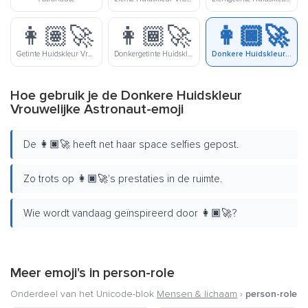
👩🏽‍🚀
👩🏾‍🚀
👩🏿‍🚀
Getinte Huidskleur Vrouwelijke Astronaut
Donkergetinte Huidskleur Vrouwelijke Astronaut
Donkere Huidskleur Vrouwelijke Astronaut
Hoe gebruik je de Donkere Huidskleur
Vrouwelijke Astronaut-emoji
De 👩🏿‍🚀 heeft net haar space selfies gepost.
Zo trots op 👩🏿‍🚀's prestaties in de ruimte.
Wie wordt vandaag geïnspireerd door 👩🏿‍🚀?
Meer emoji's in
person-role
Onderdeel van het Unicode-blok
Mensen & lichaam
›
person-role