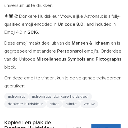
universum uit te drukken.
Donkere Huidskleur Vrouwelijke Astronaut is a fully-
👩🏿‍🚀
qualified emoji encoded in
Unicode 8.0
, and included in
Emoji 4.0 in
2016
.
Deze emoji maakt deel uit van de
Mensen & lichaam
en is
gegroepeerd met andere
Persoonsrol
emoji's. Onderdeel
van de Unicode
Miscellaneous Symbols and Pictographs
block.
Om deze emoji te vinden, kun je de volgende trefwoorden
gebruiken:
astronaut
astronaute: donkere huidskleur
donkere huidskleur
raket
ruimte
vrouw
Kopieer en plak de