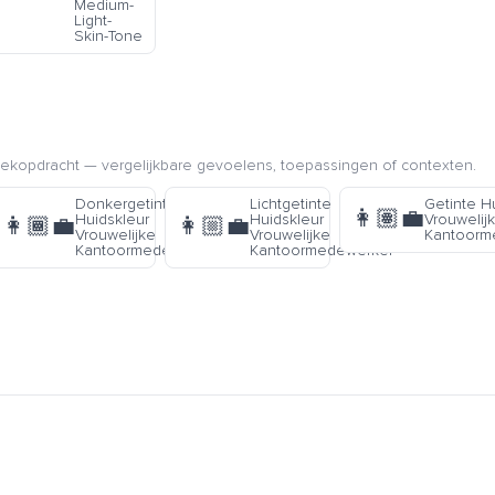
Medium-
Light-
Skin-Tone
kopdracht — vergelijkbare gevoelens, toepassingen of contexten.
skleur
Donkergetinte
Lichtgetinte
Getinte H
👩🏽‍💼
Huidskleur
Huidskleur
Vrouwelij
👩🏾‍💼
👩🏼‍💼
werker
Vrouwelijke
Vrouwelijke
Kantoorm
Kantoormedewerker
Kantoormedewerker