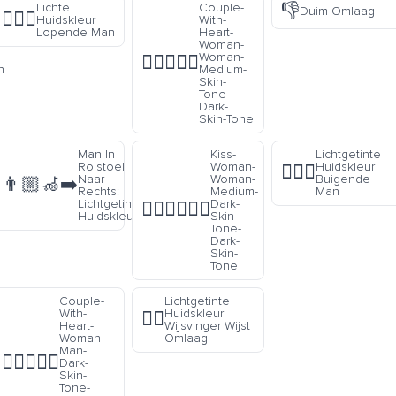
👎
Lichte
Couple-
Duim Omlaag
🚶🏻‍♂️
:
Huidskleur
With-
n
Lopende Man
Heart-
Woman-
Woman-
👩🏽‍❤️‍👩🏿
n
Medium-
Skin-
Tone-
Dark-
Skin-Tone
Man In
Kiss-
Lichtgetinte
Rolstoel
Woman-
Huidskleur
🙇🏼‍♂️
Naar
Woman-
Buigende
👨🏼‍🦽‍➡️
t
Rechts:
Medium-
Man
Lichtgetinte
Dark-
👩🏾‍❤️‍💋‍👩🏿
e
Huidskleur
Skin-
Tone-
Dark-
Skin-
Tone
Couple-
Lichtgetinte
With-
Huidskleur
👇🏼
Heart-
Wijsvinger Wijst
Woman-
Omlaag
Man-
👩🏿‍❤️‍👨🏼
Dark-
Skin-
Tone-