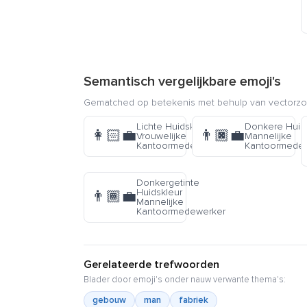
Semantisch vergelijkbare emoji's
Gematched op betekenis met behulp van vectorzoe
Lichte Huidskleur
Donkere Huid
👩🏻‍💼
👨🏿‍💼
Vrouwelijke
Mannelijke
Kantoormedewerker
Kantoormede
Donkergetinte
Huidskleur
👨🏾‍💼
Mannelijke
Kantoormedewerker
Gerelateerde trefwoorden
Blader door emoji's onder nauw verwante thema's:
gebouw
man
fabriek