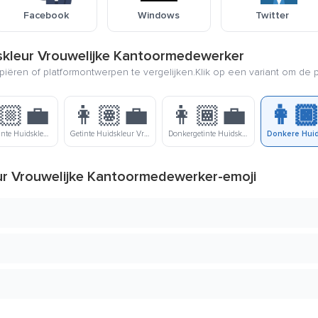
Facebook
Windows
Twitter
skleur Vrouwelijke Kantoormedewerker
piëren of platformontwerpen te vergelijken.Klik op een variant om de p
🏼‍💼
👩🏽‍💼
👩🏾‍💼
👩🏿
Lichtgetinte Huidskleur Vrouwelijke Kantoormedewerker
Getinte Huidskleur Vrouwelijke Kantoormedewerker
Donkergetinte Huidskleur Vrouwelijke Kantoormedewerker
ur Vrouwelijke Kantoormedewerker-emoji