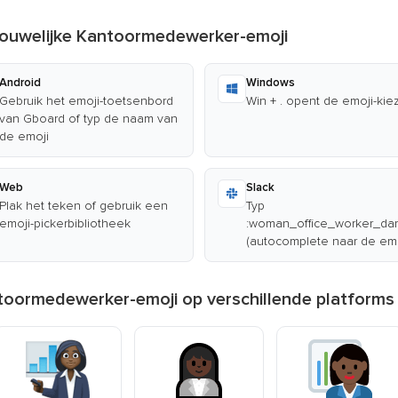
rouwelijke Kantoormedewerker-emoji
Android
Windows
Gebruik het emoji-toetsenbord
Win + . opent de emoji-kie
van Gboard of typ de naam van
de emoji
Web
Slack
Plak het teken of gebruik een
Typ
emoji-pickerbibliotheek
:woman_office_worker_dar
(autocomplete naar de emo
toormedewerker-emoji op verschillende platforms