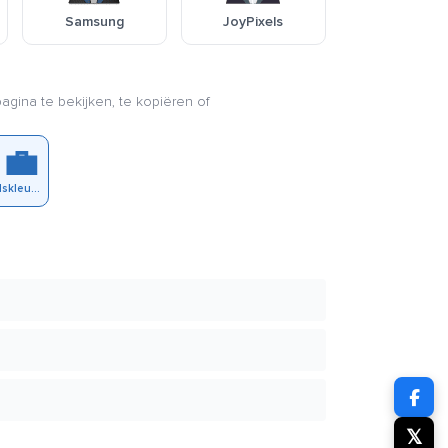
Samsung
JoyPixels
agina te bekijken, te kopiëren of
‍💼
Donkere Huidskleur Vrouwelijke Kantoormedewerker
𝕏