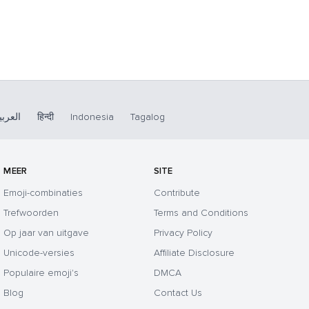
العربي
हिन्दी
Indonesia
Tagalog
MEER
SITE
Emoji-combinaties
Contribute
Trefwoorden
Terms and Conditions
Op jaar van uitgave
Privacy Policy
Unicode-versies
Affiliate Disclosure
Populaire emoji's
DMCA
Blog
Contact Us