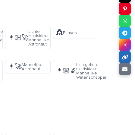
👸
te
Lichte
Prinses
r
Huidskleur
👨🏻‍🚀
ke
Mannelijke
Astronaut
Mannelijke
Lichtgetinte
👨‍🚀
Astronaut
Huidskleur
👨🏼‍🔬
Mannelijke
Wetenschapper