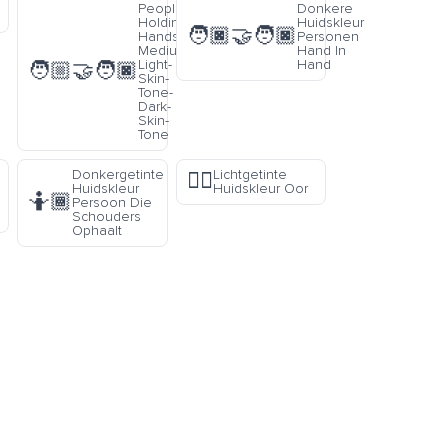
People-
Donkere
Holding-
Huidskleur
🧑🏿‍🤝‍🧑🏿
Hands-
Personen
Medium-
Hand In
Light-
Hand
🧑🏼‍🤝‍🧑🏿
Skin-
Tone-
Dark-
Skin-
Tone
Donkergetinte
Lichtgetinte
👂🏼
Huidskleur
Huidskleur Oor
🤷🏾
Persoon Die
Schouders
Ophaalt