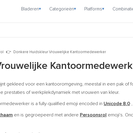
Bladeren
Categorieën
Platforms
Combinati
▾
▾
▾
ol
Donkere Huidskleur Vrouwelijke Kantoormedewerker
Vrouwelijke Kantoormedewerk
jnt gekleed voor een kantooromgeving, meestal in een pak of f
e prestaties of werkplekdynamiek met vrouwen van kleur.
medewerker is a fully-qualified emoji encoded in
Unicode 8.0
,
ichaam
en is gegroepeerd met andere
Persoonsrol
emoji's. On