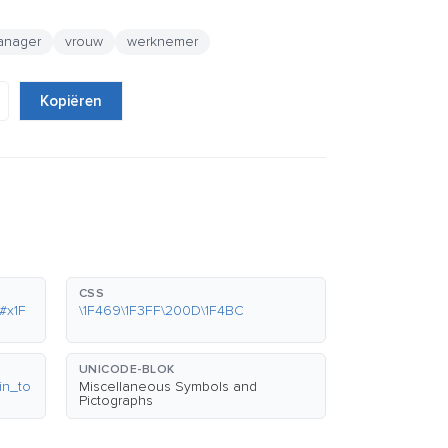
anager
vrouw
werknemer
Kopiëren
CSS
#x1F
\1F469\1F3FF\200D\1F4BC
UNICODE-BLOK
in_to
Miscellaneous Symbols and
Pictographs