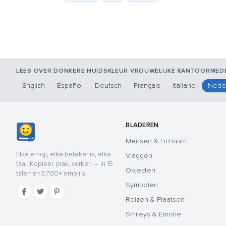
LEES OVER DONKERE HUIDSKLEUR VROUWELIJKE KANTOORMEDE
English
Español
Deutsch
Français
Italiano
Nede
BLADEREN
Mensen & Lichaam
Elke emoji, elke betekenis, elke
Vlaggen
taal. Kopieer, plak, verken — in 15
Objecten
talen en 3.700+ emoji's.
Symbolen
Reizen & Plaatsen
Smileys & Emotie