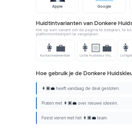
Apple
Google
Huidtintvarianten van Donkere Huid
Klik op een variant om de pagina te bekijken, te ko
platformontwerpen te vergelijken.
👩‍💼
👩🏻‍💼
👩
Kantoormedewerkster
Lichte Huidskleur Vrouwelijke Kantoormedewerker
Hoe gebruik je de Donkere Huidskle
👩🏿‍💼 heeft vandaag de deal gesloten.
Praten met 👩🏿‍💼 over nieuwe ideeën.
Feest vieren met het 👩🏿‍💼 team.