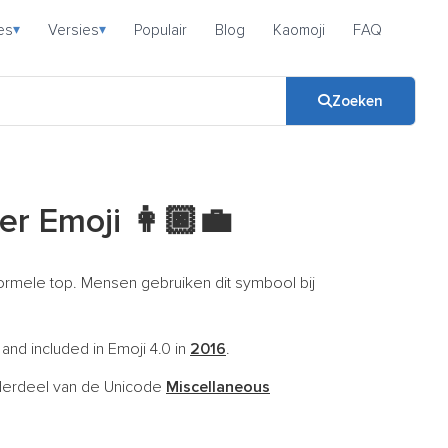
es
Versies
Populair
Blog
Kaomoji
FAQ
▾
▾
Zoeken
er Emoji
👩🏿‍💼
ormele top. Mensen gebruiken dit symbool bij
 and included in Emoji 4.0 in
2016
.
derdeel van de Unicode
Miscellaneous