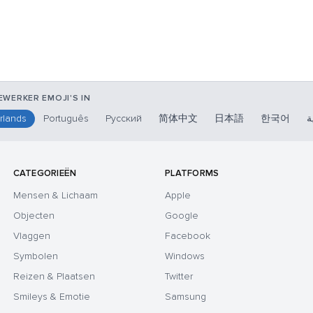
WERKER EMOJI'S IN
rlands
Português
Русский
简体中文
日本語
한국어
ة
CATEGORIEËN
PLATFORMS
Mensen & Lichaam
Apple
Objecten
Google
Vlaggen
Facebook
Symbolen
Windows
Reizen & Plaatsen
Twitter
Smileys & Emotie
Samsung