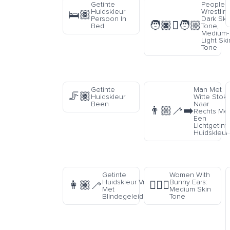
Getinte
People
Huidskleur
Wrestling
🛌🏽
Persoon In
Dark Ski
🧑🏿‍🫯‍🧑🏼
Bed
Tone,
Medium-
Light Ski
Tone
Getinte
Man Met
🦵🏽
Huidskleur
Witte Stok
Been
Naar
👨🏼‍🦯‍➡️
Rechts Me
Een
Lichtgetint
Huidskleur
Getinte
Women With
Huidskleur Vrouw
Bunny Ears:
👩🏽‍🦯
👯🏽‍♀️
Met
Medium Skin
Blindegeleidestok
Tone