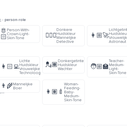
m
›
person-role
🫅
Donkere
Lichtgetin
Person-With-
Huidskleur
Huidskleu
Crown-Light-
🕵🏿‍♂️
👩🏼‍🚀
🏻
Mannelijke
Vrouwelij
Skin-Tone
Detective
Astronaut
Lichte
Donkergetinte
Teacher-
💂🏾
Huidskleur
Huidskleur
Medium-
👩🏻‍💻
🧑🏼‍🏫
Vrouwelijke
Wachter
Light-
Technoloog
Skin-Tone
Mannelijke
Woman-
👨‍🌾
Boer
Feeding-
👩🏽‍🍼
ouw
Baby-
Medium-
Skin-Tone