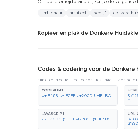
Om deze emoji te vinden, kun je de volgende 
ambtenaar
architect
bedrijf
donkere hui
Kopieer en plak de Donkere Huidskl
Codes & codering voor de Donkere 
Klik op een code hieronder om deze naar je klembord t
CODEPUNT
HTML
U+1F469 U+1F3FF U+200D U+1F4BC
&#12
8;
JAVASCRIPT
URL-
\u{1F469}\u{1F3FF}\u{200D}\u{1F4BC}
%F0
2%8