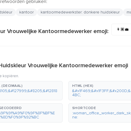
trefwoorden gebruiken:
dskleur
kantoor
kantoormedewerkster: donkere huidskleur
m
👩🏿‍💼
eur Vrouwelijke Kantoormedewerker emoji:
Huidskleur Vrouwelijke Kantoormedewerker emoji
e kopiëren.
 (DECIMAAL)
HTML (HEX)
8105;&#127999;&#8205;&#12818
&#x1F469;&#x1F3FF;&#x200D;&
4BC;
GECODEERD
SHORTCODE
%9F%91%A9%F0%9F%8F%BF%E
:woman_office_worker_dark_sk
0%8D%F0%9F%92%BC
ne: