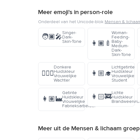
Meer emoji's in
person-role
Onderdeel van het Unicode-blok
Mensen & lichaa
Singer-
Woman-
🧑🏿‍🎤
Dark-
Feeding-
Skin-Tone
Baby-
👩🏾‍🍼
Medium-
Dark-
Skin-Tone
Donkere
Lichtgetinte
Huidskleur
Huidskleur
💂🏿‍♀️
👩🏼‍🎓
Vrouwelijke
Vrouwelijke
Wachter
Student
Getinte
Lichte
👩🏻‍🚒
Huidskleur
Huidskleur
👩🏽‍🏭
Vrouwelijke
Brandweervr
Fabrieksarbeider
Meer uit de
Mensen & lichaam
groep