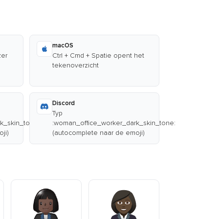
macOS
zer
Ctrl + Cmd + Spatie opent het
tekenoverzicht
Discord
Typ
k_skin_tone:
:woman_office_worker_dark_skin_tone:
ji)
(autocomplete naar de emoji)