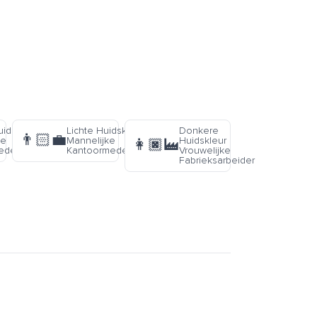
uidskleur
Lichte Huidskleur
Donkere
👨🏻‍💼
ke
Mannelijke
Huidskleur
👩🏿‍🏭
edewerker
Kantoormedewerker
Vrouwelijke
Fabrieksarbeider