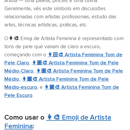
artista — uma paleta, pincéis e uma boina.
Geralmente, vês este símbolo em discussões
relacionadas com artistas profissionais, estudo das
artes, técnicas artísticas, práticas, etc.
O
👩‍🎨
Emoji de Artista Feminina é representado com
tons de pele que variam de claro a escuro,
começando com o
👩🏻‍🎨 Artista Feminina Tom de
Pele Claro
,
👩🏼‍🎨 Artista Feminina Tom de Pele
Médio-Claro
,
👩🏽‍🎨 Artista Feminina Tom de Pele
Médio
,
👩🏾‍🎨 Artista Feminina Tom de Pele
Médio-escuro
, e
👩🏿‍🎨 Artista Feminina Tom de
Pele Escuro
.
Como usar o
👩‍🎨 Emoji de Artista
Feminina
: