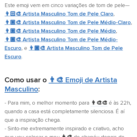
Este emoji vem em cinco variações de tom de pele—
👨🏻‍🎨 Artista Masculino Tom de Pele Claro
,
👨🏼‍🎨 Artista Masculino Tom de Pele Médio-Claro
,
👨🏽‍🎨 Artista Masculino Tom de Pele Médio
,
👨🏾‍🎨 Artista Masculino Tom de Pele Médio-
Escuro
, e
👨🏿‍🎨 Artista Masculino Tom de Pele
Escuro
.
Como usar o
👨‍🎨 Emoji de Artista
Masculino
:
- Para mim, o melhor momento para ​
👨‍🎨
🎨
​ é às 22h,
quando a casa está completamente silenciosa. É aí
que a inspiração chega.
- Sinto-me extremamente inspirado e criativo, acho
que vou colocar o meu
👨‍🎨
de chapéu depois de