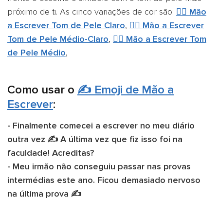
próximo de ti. As cinco variações de cor são:
✍🏻 Mão
a Escrever Tom de Pele Claro
,
✍🏼 Mão a Escrever
Tom de Pele Médio-Claro
,
✍🏽 Mão a Escrever Tom
de Pele Médio
,
Como usar o
✍️
Emoji de Mão a
Escrever
:
- Finalmente comecei a escrever no meu diário
outra vez ✍️ A última vez que fiz isso foi na
faculdade! Acreditas?
- Meu irmão não conseguiu passar nas provas
intermédias este ano. Ficou demasiado nervoso
na última prova ✍️