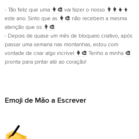
- Tão feliz que uma
👩‍🎨
vai fazer o nosso ​​
👨‍👩‍👧‍👦
este ano. Sinto que as
👩‍🎨
não recebem a mesma
atenção que os
👨‍🎨
.
- Depois de quase um mês de bloqueio criativo, após
passar uma semana nas montanhas, estou com
vontade de criar algo incrível
👩‍🎨
Tenho a minha
🎨
pronta para pintar até ao coração!
Emoji de Mão a Escrever