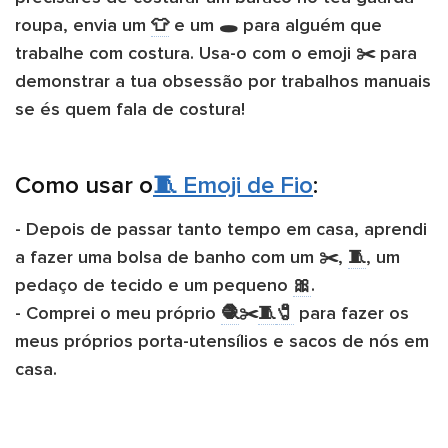
roupa, envia um
👕
e um 🕳️ para alguém que
trabalhe com costura. Usa-o com o emoji ✂️ para
demonstrar a tua obsessão por trabalhos manuais
se és quem fala de costura!
Como usar o
🧵 Emoji de Fio
:
- Depois de passar tanto tempo em casa, aprendi
a fazer uma bolsa de banho com um ✂️,
🧵
, um
pedaço de tecido e um pequeno
🎀
.
- Comprei o meu próprio ​
🧶
​✂️​
🧵
🧷
​ para fazer os
meus próprios porta-utensílios e sacos de nós em
casa.