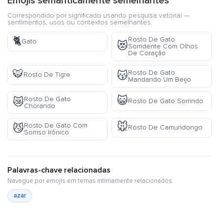
Emojis semanticamente semelhantes
Correspondido por significado usando pesquisa vetorial —
sentimentos, usos ou contextos semelhantes.
🐈
Rosto De Gato
Gato
😻
Sorridente Com Olhos
De Coração
🐯
Rosto De Gato
😽
Rosto De Tigre
Mandando Um Beijo
😺
Rosto De Gato
😿
Rosto De Gato Sorrindo
Chorando
🐭
Rosto De Gato Com
😼
Rosto De Camundongo
Sorriso Irônico
Palavras-chave relacionadas
Navegue por emojis em temas intimamente relacionados:
azar