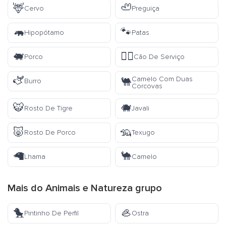
🦌
🦥
Cervo
Preguiça
🦛
🐾
Hipopótamo
Patas
🐖
🐕‍🦺
Porco
Cão De Serviço
🫏
Camelo Com Duas
🐫
Burro
Corcovas
🐯
🐗
Rosto De Tigre
Javali
🐷
🦡
Rosto De Porco
Texugo
🦙
🐪
Lhama
Camelo
Mais do
Animais e Natureza
grupo
🐤
🦪
Pintinho De Perfil
Ostra