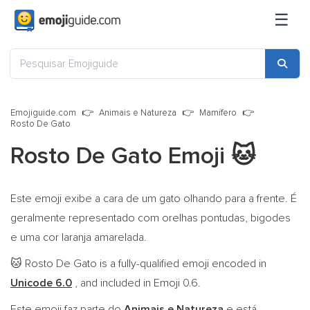
☰
Emojiguide.com
Animais e Natureza
Mamífero
Rosto De Gato
Rosto De Gato Emoji
🐱
Este emoji exibe a cara de um gato olhando para a frente. É
geralmente representado com orelhas pontudas, bigodes
e uma cor laranja amarelada.
Rosto De Gato is a fully-qualified emoji encoded in
🐱
Unicode 6.0
, and included in Emoji 0.6.
Este emoji faz parte do
Animais e Natureza
e está