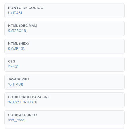
PONTO DE CÓDIGO
U+1F431
HTML (DECIMAL)
&#128049;
HTML (HEX)
&#x1F431;
CSS
\1F431
JAVASCRIPT
\u{1F431}
CODIFICADO PARA URL
%F0%9F%90%B1
CÓDIGO CURTO
:cat_face: