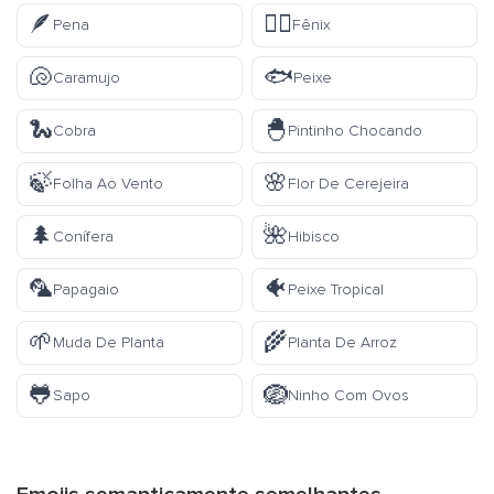
🪶
🐦‍🔥
Pena
Fênix
🐚
🐟
Caramujo
Peixe
🐍
🐣
Cobra
Pintinho Chocando
🍃
🌸
Folha Ao Vento
Flor De Cerejeira
🌲
🌺
Conífera
Hibisco
🦜
🐠
Papagaio
Peixe Tropical
🌱
🌾
Muda De Planta
Planta De Arroz
🐸
🪺
Sapo
Ninho Com Ovos