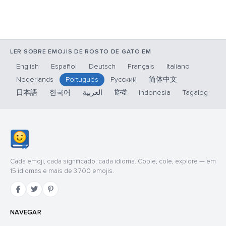
LER SOBRE EMOJIS DE ROSTO DE GATO EM
English
Español
Deutsch
Français
Italiano
Nederlands
Português
Русский
简体中文
日本語
한국어
العربية
हिन्दी
Indonesia
Tagalog
Cada emoji, cada significado, cada idioma. Copie, cole, explore — em
15 idiomas e mais de 3.700 emojis.
NAVEGAR