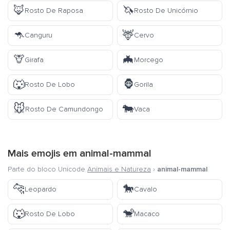
🦊
🦄
Rosto De Raposa
Rosto De Unicórnio
🦘
🦌
Canguru
Cervo
🦒
🦇
Girafa
Morcego
🐺
🦍
Rosto De Lobo
Gorila
🐭
🐄
Rosto De Camundongo
Vaca
Mais emojis em
animal-mammal
Parte do bloco Unicode
Animais e Natureza
›
animal-mammal
🐆
🐎
Leopardo
Cavalo
🐺
🐒
Rosto De Lobo
Macaco