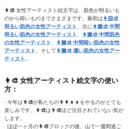
👩‍🎨
女性アーティスト絵文字は、肌色が明るいも
のから暗いものまでさまざまです。最初は
👩🏻‍🎨
明るい肌色の女性アーティスト
、次に
👩🏼‍🎨 中間
明るい肌色の女性アーティスト
、
👩🏽‍🎨 中間肌色
の女性アーティスト
、
👩🏾‍🎨 中間暗い肌色の女性
アーティスト
、そして
👩🏿‍🎨 濃い肌色の女性アー
ティスト
。
👩‍🎨
女性アーティスト絵文字の使い
方：
- 今年は
👩‍🎨
が私たちの​​
👨‍👩‍👧‍👦
​をやるのがとても
楽しみです。
👩‍🎨
は
👨‍🎨
ほど注目されていない気が
します。
- ほぼ一ヶ月の
👩‍🎨
ブロックの後、山で一週間過ご