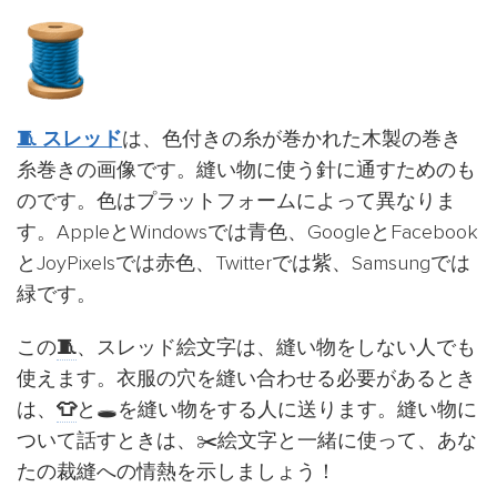
🧵 スレッド
は、色付きの糸が巻かれた木製の巻き
糸巻きの画像です。縫い物に使う針に通すためのも
のです。色はプラットフォームによって異なりま
す。AppleとWindowsでは青色、GoogleとFacebook
とJoyPixelsでは赤色、Twitterでは紫、Samsungでは
緑です。
この
🧵
、スレッド絵文字は、縫い物をしない人でも
使えます。衣服の穴を縫い合わせる必要があるとき
は、
👕
と🕳️を縫い物をする人に送ります。縫い物に
ついて話すときは、✂️絵文字と一緒に使って、あな
たの裁縫への情熱を示しましょう！