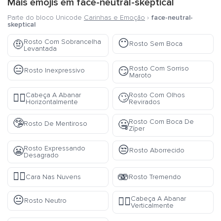
Mais emojis em
face-neutral-skeptical
Parte do bloco Unicode
Carinhas e Emoção
›
face-neutral-
skeptical
😶
Rosto Com Sobrancelha
🤨
Rosto Sem Boca
Levantada
😑
Rosto Com Sorriso
😏
Rosto Inexpressivo
Maroto
Cabeça A Abanar
Rosto Com Olhos
🙂‍↔️
🙄
Horizontalmente
Revirados
🤥
Rosto Com Boca De
🤐
Rosto De Mentiroso
Zíper
😒
Rosto Expressando
😬
Rosto Aborrecido
Desagrado
😶‍🌫️
🫨
Cara Nas Nuvens
Rosto Tremendo
😐
Cabeça A Abanar
🙂‍↕️
Rosto Neutro
Verticalmente