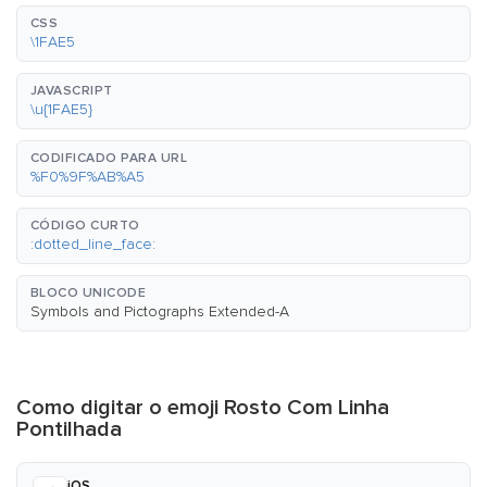
CSS
\1FAE5
JAVASCRIPT
\u{1FAE5}
CODIFICADO PARA URL
%F0%9F%AB%A5
CÓDIGO CURTO
:dotted_line_face:
BLOCO UNICODE
Symbols and Pictographs Extended-A
Como digitar o emoji Rosto Com Linha
Pontilhada
iOS