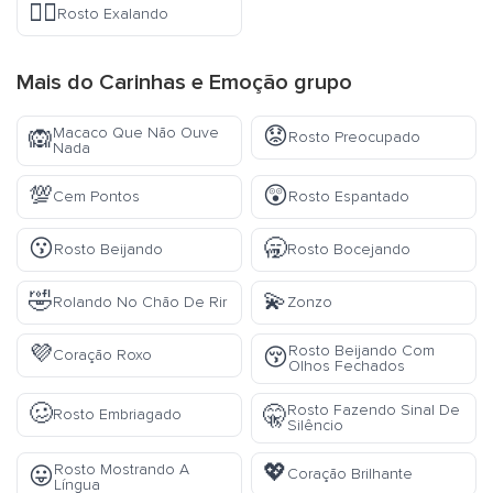
😮‍💨
Rosto Exalando
Mais do
Carinhas e Emoção
grupo
😟
Macaco Que Não Ouve
🙉
Rosto Preocupado
Nada
💯
😲
Cem Pontos
Rosto Espantado
😗
🥱
Rosto Beijando
Rosto Bocejando
🤣
💫
Rolando No Chão De Rir
Zonzo
💜
Rosto Beijando Com
😚
Coração Roxo
Olhos Fechados
🥴
Rosto Fazendo Sinal De
🤫
Rosto Embriagado
Silêncio
💖
Rosto Mostrando A
😛
Coração Brilhante
Língua