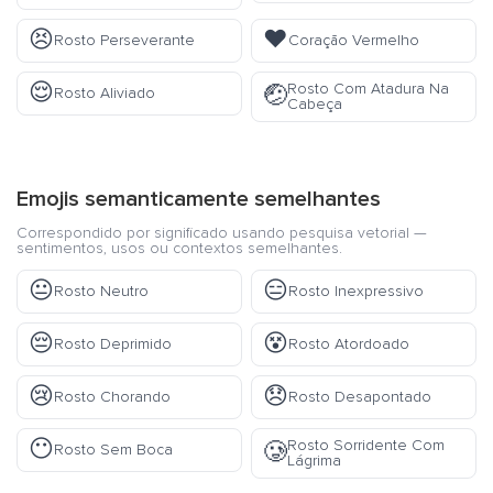
😣
❤️
Rosto Perseverante
Coração Vermelho
😌
Rosto Com Atadura Na
🤕
Rosto Aliviado
Cabeça
Emojis semanticamente semelhantes
Correspondido por significado usando pesquisa vetorial —
sentimentos, usos ou contextos semelhantes.
😐
😑
Rosto Neutro
Rosto Inexpressivo
😔
😵
Rosto Deprimido
Rosto Atordoado
😢
😞
Rosto Chorando
Rosto Desapontado
😶
Rosto Sorridente Com
🥲
Rosto Sem Boca
Lágrima