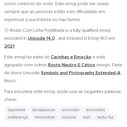
como contorno do rosto. Este emoji pode ser usado
sempre que as pessoas estão a ter dificuldade em
expressar a sua tristeza ou mau humor.
Rosto Com Linha Pontilhada is a fully-qualified emoji
🫥
encoded in
Unicode 14.0
, and included in Emoji 14.0 em
2021
.
Este emoji faz parte do
Carinhas e Emoção
e está
agrupado com outros
Rosto Neutro E Cético
emojis. Parte
do bloco Unicode
Symbols and Pictographs Extended-A
bloco.
Para encontrar este emoji, pode usar as seguintes palavras-
chave:
deprimida
desaparecer
esconder
escondido
indiferença
introvertido
invisível
meh
tanto faz