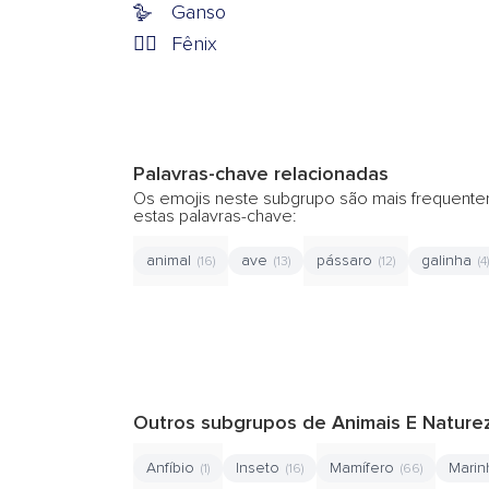
🪿
Ganso
🐦‍🔥
Fênix
Palavras-chave relacionadas
Os emojis neste subgrupo são mais frequente
estas palavras-chave:
animal
ave
pássaro
galinha
(16)
(13)
(12)
(4)
Outros subgrupos de Animais E Nature
Anfíbio
Inseto
Mamífero
Mari
(1)
(16)
(66)