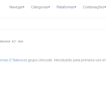
Navegar
Categorias
Plataformas
Combinações
▾
▾
▾
▾
atureza
Ave
imais E Natureza
grupo Unicode. Introduzido pela primeira vez e