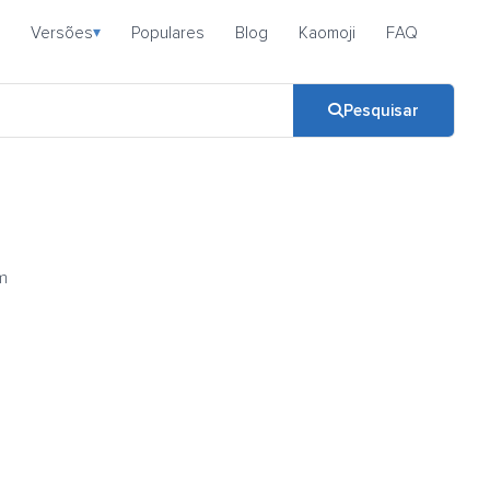
Versões
Populares
Blog
Kaomoji
FAQ
▾
Pesquisar
m