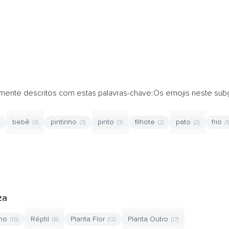
mente descritos com estas palavras-chave:Os emojis neste su
bebê
pintinho
pinto
filhote
pato
frio
(3)
(3)
(3)
(2)
(2)
(1)
za
nho
Réptil
Planta Flor
Planta Outro
(18)
(8)
(12)
(17)