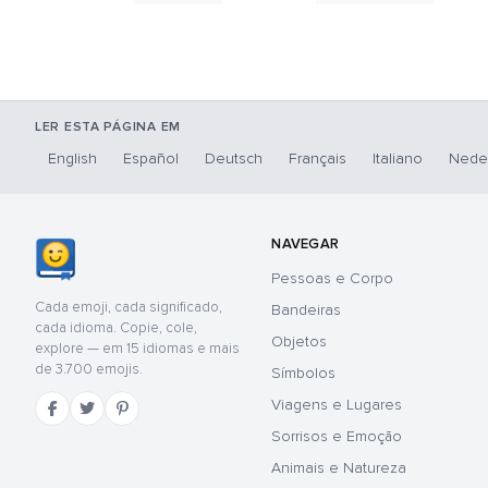
LER ESTA PÁGINA EM
English
Español
Deutsch
Français
Italiano
Nede
NAVEGAR
Pessoas e Corpo
Cada emoji, cada significado,
Bandeiras
cada idioma. Copie, cole,
Objetos
explore — em 15 idiomas e mais
de 3.700 emojis.
Símbolos
Viagens e Lugares
Sorrisos e Emoção
Animais e Natureza