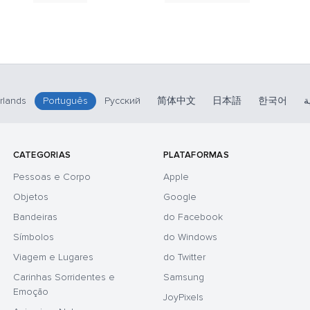
rlands
Português
Русский
简体中文
日本語
한국어
ة
CATEGORIAS
PLATAFORMAS
Pessoas e Corpo
Apple
Objetos
Google
Bandeiras
do Facebook
Símbolos
do Windows
Viagem e Lugares
do Twitter
Carinhas Sorridentes e
Samsung
Emoção
JoyPixels