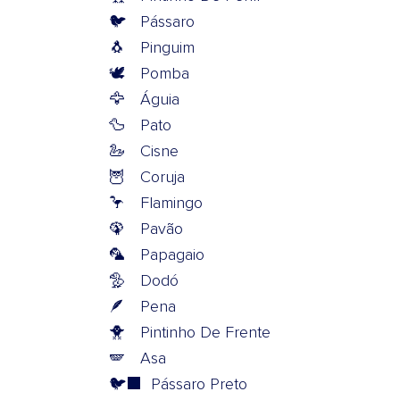
🐦
Pássaro
🐧
Pinguim
🕊️
Pomba
🦅
Águia
🦆
Pato
🦢
Cisne
🦉
Coruja
🦩
Flamingo
🦚
Pavão
🦜
Papagaio
🦤
Dodó
🪶
Pena
🐥
Pintinho De Frente
🪽
Asa
🐦‍⬛
Pássaro Preto