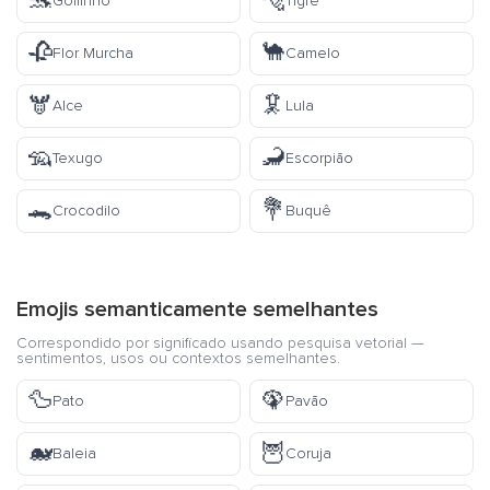
🐬
🐅
Golfinho
Tigre
🥀
🐪
Flor Murcha
Camelo
🫎
🦑
Alce
Lula
🦡
🦂
Texugo
Escorpião
🐊
💐
Crocodilo
Buquê
Emojis semanticamente semelhantes
Correspondido por significado usando pesquisa vetorial —
sentimentos, usos ou contextos semelhantes.
🦆
🦚
Pato
Pavão
🐋
🦉
Baleia
Coruja