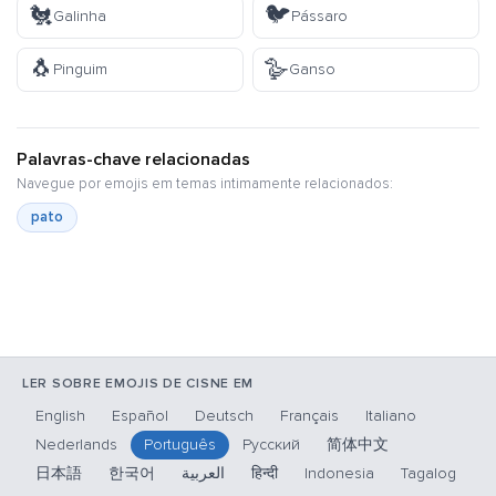
🐔
🐦
Galinha
Pássaro
🐧
🪿
Pinguim
Ganso
Palavras-chave relacionadas
Navegue por emojis em temas intimamente relacionados:
pato
LER SOBRE EMOJIS DE CISNE EM
English
Español
Deutsch
Français
Italiano
Nederlands
Português
Русский
简体中文
日本語
한국어
العربية
हिन्दी
Indonesia
Tagalog