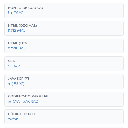
PONTO DE CÓDIGO
U+1F9A2
HTML (DECIMAL)
&#129442;
HTML (HEX)
&#x1F9A2;
CSS
\1F9A2
JAVASCRIPT
\u{1F9A2}
CODIFICADO PARA URL
%F0%9F%A6%A2
CÓDIGO CURTO
:swan: