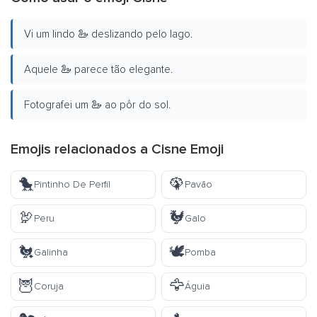
Vi um lindo 🦢 deslizando pelo lago.
Aquele 🦢 parece tão elegante.
Fotografei um 🦢 ao pôr do sol.
Emojis relacionados a Cisne Emoji
🐤
🦚
Pintinho De Perfil
Pavão
🦃
🐓
Peru
Galo
🐔
🕊️
Galinha
Pomba
🦉
🦅
Coruja
Águia