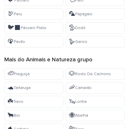
🐦
🦆
Pássaro
Pato
🦃
🦜
Peru
Papagaio
🐦‍⬛
🦤
Pássaro Preto
Dodó
🦚
🪿
Pavão
Ganso
Mais do
Animais e Natureza
grupo
🦥
🐶
Preguiça
Rosto De Cachorro
🐢
🦐
Tartaruga
Camarão
☘️
🦦
Trevo
Lontra
🐂
🐝
Boi
Abelha