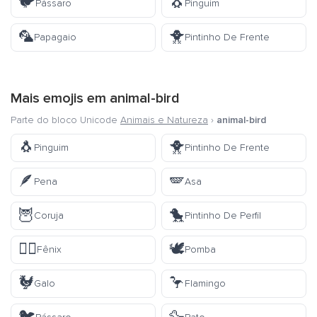
🐦
🐧
Pássaro
Pinguim
🦜
🐥
Papagaio
Pintinho De Frente
Mais emojis em
animal-bird
Parte do bloco Unicode
Animais e Natureza
›
animal-bird
🐧
🐥
Pinguim
Pintinho De Frente
🪶
🪽
Pena
Asa
🦉
🐤
Coruja
Pintinho De Perfil
🐦‍🔥
🕊️
Fênix
Pomba
🐓
🦩
Galo
Flamingo