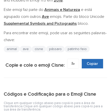
and included in Emoji 11.0 em
2018
.
Este emoji faz parte do
Animais e Natureza
e está
agrupado com outros
Ave
emojis. Parte do bloco Unicode
Supplemental Symbols and Pictographs
bloco.
Para encontrar este emoji, pode usar as seguintes palavras-
chave:
animal
ave
cisne
pássaro
patinho feio
🦢
Copiar
Copie e cole o emoji Cisne:
Códigos e Codificação para o Emoji Cisne
Clique em qualquer código abaixo para copiá-lo para a área de
transferência.Clique em qualquer código abaixo para copiá-lo para a
sua área de transferência.