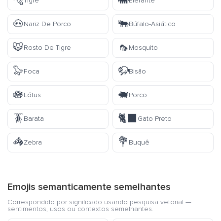
🐅
🐘
Tigre
Elefante
🐽
🐃
Nariz De Porco
Búfalo-Asiático
🐯
🦟
Rosto De Tigre
Mosquito
🦭
🦬
Foca
Bisão
🪷
🐖
Lótus
Porco
🪳
🐈‍⬛
Barata
Gato Preto
🦓
💐
Zebra
Buquê
Emojis semanticamente semelhantes
Correspondido por significado usando pesquisa vetorial —
sentimentos, usos ou contextos semelhantes.