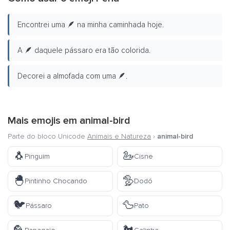
Encontrei uma 🪶 na minha caminhada hoje.
A 🪶 daquele pássaro era tão colorida.
Decorei a almofada com uma 🪶.
Mais emojis em
animal-bird
Parte do bloco Unicode
Animais e Natureza
›
animal-bird
🐧
🦢
Pinguim
Cisne
🐣
🦤
Pintinho Chocando
Dodó
🐦
🦆
Pássaro
Pato