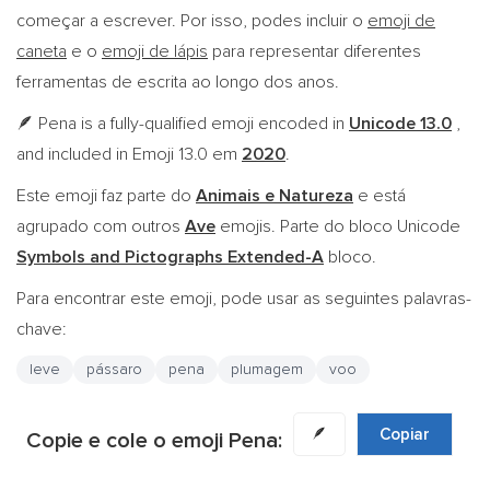
começar a escrever. Por isso, podes incluir o
emoji de
caneta
e o
emoji de lápis
para representar diferentes
ferramentas de escrita ao longo dos anos.
Pena is a fully-qualified emoji encoded in
Unicode 13.0
,
🪶
and included in Emoji 13.0 em
2020
.
Este emoji faz parte do
Animais e Natureza
e está
agrupado com outros
Ave
emojis. Parte do bloco Unicode
Symbols and Pictographs Extended-A
bloco.
Para encontrar este emoji, pode usar as seguintes palavras-
chave:
leve
pássaro
pena
plumagem
voo
🪶
Copiar
Copie e cole o emoji Pena: