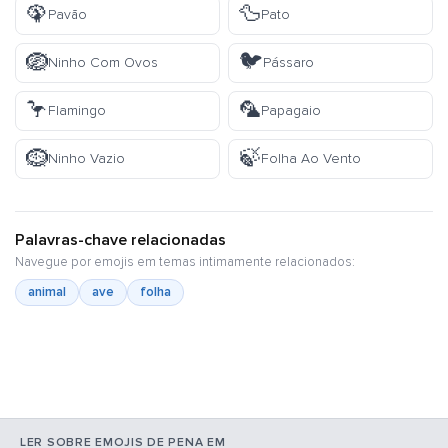
🦚
🦆
Pavão
Pato
🪺
🐦
Ninho Com Ovos
Pássaro
🦩
🦜
Flamingo
Papagaio
🪹
🍃
Ninho Vazio
Folha Ao Vento
Palavras-chave relacionadas
Navegue por emojis em temas intimamente relacionados:
animal
ave
folha
LER SOBRE EMOJIS DE PENA EM