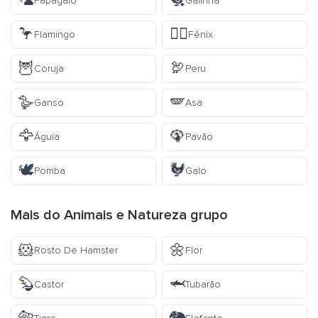
🦜
🐔
Papagaio
Galinha
🦩
🐦‍🔥
Flamingo
Fênix
🦉
🦃
Coruja
Peru
🪿
🪽
Ganso
Asa
🦅
🦚
Águia
Pavão
🕊️
🐓
Pomba
Galo
Mais do
Animais e Natureza
grupo
🐹
🌼
Rosto De Hamster
Flor
🦫
🦈
Castor
Tubarão