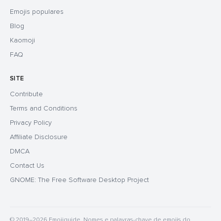
Emojis populares
Blog
Kaomoji
FAQ
SITE
Contribute
Terms and Conditions
Privacy Policy
Affiliate Disclosure
DMCA
Contact Us
GNOME: The Free Software Desktop Project
© 2019–2026 Emojiguide. Nomes e palavras-chave de emojis do