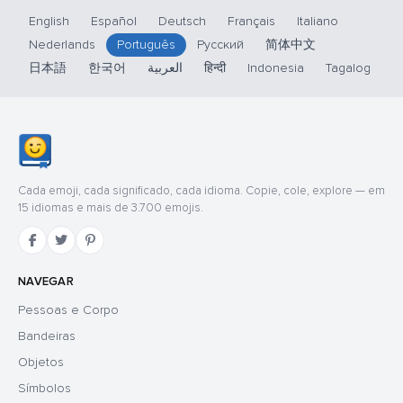
English
Español
Deutsch
Français
Italiano
Nederlands
Português
Русский
简体中文
日本語
한국어
العربية
हिन्दी
Indonesia
Tagalog
Cada emoji, cada significado, cada idioma. Copie, cole, explore — em
15 idiomas e mais de 3.700 emojis.
NAVEGAR
Pessoas e Corpo
Bandeiras
Objetos
Símbolos