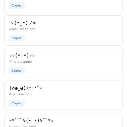
Copiar
ヽ(•‿•)ノ✶
kaomoji
Asas Estendidas
Copiar
✧✧(•⌣•)✧✧
kaomoji
Anjo elegante
Copiar
(✿◕‿◕)ﾉ*:･ﾟ✧
kaomoji
Anjo Gracioso
Copiar
✫*ﾟ¨ﾟ✎(•‿•)✎¨ﾟ*✫
kaomoji
Sorriso Celestial