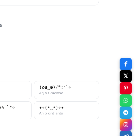
a
𝕏
(✿◕‿◕)ﾉ*:･ﾟ✧
aomoji
kaomoji
Anjo Gracioso
)✎¨ﾟ*☆
✦✧(•‿•)✧✦
aomoji
kaomoji
Anjo cintilante