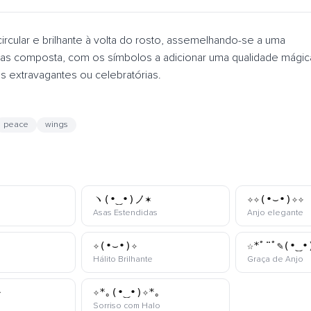
cular e brilhante à volta do rosto, assemelhando-se a uma
 mas composta, com os símbolos a adicionar uma qualidade mágic
s extravagantes ou celebratórias.
peace
wings
ヽ(•‿•)ノ✶
✧✧(•⌣•)✧✧
kaomoji
kaomoji
k
e
Asas Estendidas
Anjo elegante
✧(•⌣•)✧
☆*ﾟ¨ﾟ✎(•‿•
oji
kaomoji
k
Hálito Brilhante
Graça de Anjo
⊹
✧*｡(•‿•)✧*｡
omoji
kaomoji
Sorriso com Halo