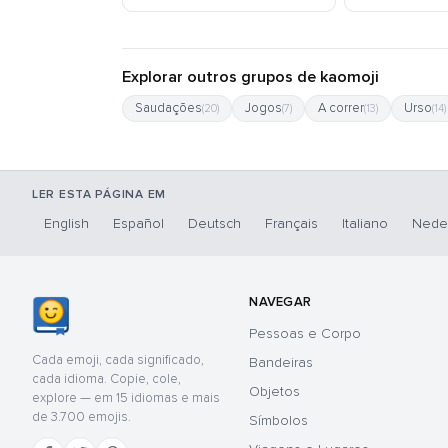
Explorar outros grupos de kaomoji
Saudações
Jogos
A correr
Urso
(20)
(7)
(13)
(14)
LER ESTA PÁGINA EM
English
Español
Deutsch
Français
Italiano
Nede
NAVEGAR
Pessoas e Corpo
Cada emoji, cada significado,
Bandeiras
cada idioma. Copie, cole,
Objetos
explore — em 15 idiomas e mais
de 3.700 emojis.
Símbolos