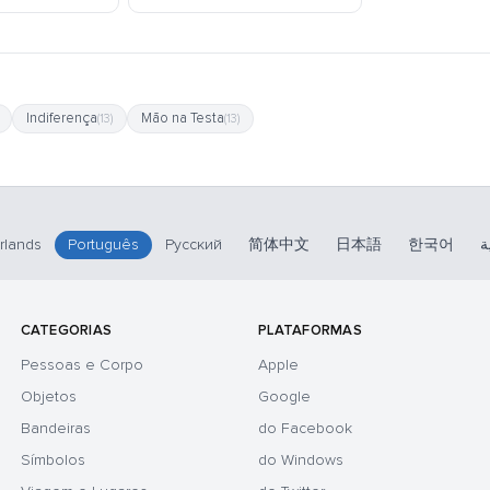
Indiferença
Mão na Testa
(13)
(13)
rlands
Português
Русский
简体中文
日本語
한국어
ة
CATEGORIAS
PLATAFORMAS
Pessoas e Corpo
Apple
Objetos
Google
Bandeiras
do Facebook
Símbolos
do Windows