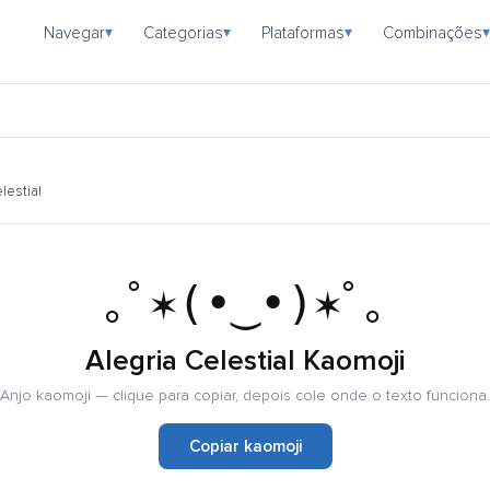
Navegar
Categorias
Plataformas
Combinações
▾
▾
▾
▾
lestial
｡ﾟ✶(•‿•)✶ﾟ｡
Alegria Celestial Kaomoji
Anjo kaomoji — clique para copiar, depois cole onde o texto funciona.
Copiar kaomoji