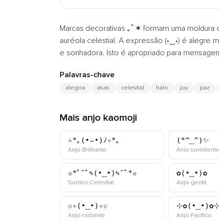
Marcas decorativas ｡ﾟ✶ formam uma moldura cir
auréola celestial. A expressão (•‿•) é alegre
e sonhadora. Isto é apropriado para mensagen
Palavras-chave
alegria
asas
celestial
halo
joy
paz
Mais anjo kaomoji
✧*｡(•⌣•)ﾉ✧*｡
(*^‿^)✨
kaomoji
Anjo Brilhante
Anjo sorrident
✫*ﾟ¨ﾟ✎(•‿•)✎¨ﾟ*✫
✿(•‿•)✿
kaomoji
kaom
Sorriso Celestial
Anjo gentil
✩✧(•‿•)✧✩
⊹✿(•‿•)✿
kaomoji
ka
Anjo radiante
Anjo Pacífico