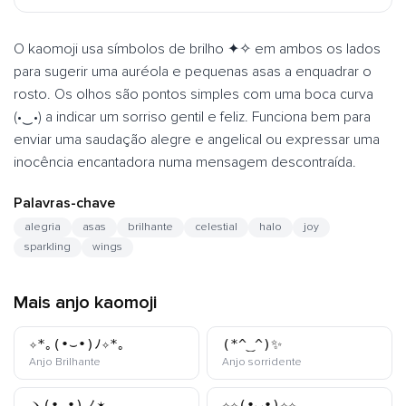
O kaomoji usa símbolos de brilho ✦✧ em ambos os lados
para sugerir uma auréola e pequenas asas a enquadrar o
rosto. Os olhos são pontos simples com uma boca curva
(•‿•) a indicar um sorriso gentil e feliz. Funciona bem para
enviar uma saudação alegre e angelical ou expressar uma
inocência encantadora numa mensagem descontraída.
Palavras-chave
alegria
asas
brilhante
celestial
halo
joy
sparkling
wings
Mais anjo kaomoji
✧*｡(•⌣•)ﾉ✧*｡
(*^‿^)✨
kaomoji
kaomoji
Anjo Brilhante
Anjo sorridente
ヽ(•‿•)ノ✶
✧✧(•⌣•)✧✧