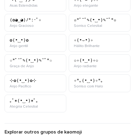
kaomoji
kaomoji
Asas Estendidas
Anjo elegante
(✿◕‿◕)ﾉ*:･ﾟ✧
✫*ﾟ¨ﾟ✎(•‿•)✎¨ﾟ*✫
kaomoji
kaomoji
Anjo Gracioso
Sorriso Celestial
✿(•‿•)✿
✧(•⌣•)✧
kaomoji
kaomoji
Anjo gentil
Hálito Brilhante
☆*ﾟ¨ﾟ✎(•‿•)✎¨ﾟ*☆
✩✧(•‿•)✧✩
kaomoji
kaomoji
Graça de Anjo
Anjo radiante
⊹✿(•‿•)✿⊹
✧*｡(•‿•)✧*｡
kaomoji
kaomoji
Anjo Pacífico
Sorriso com Halo
｡ﾟ✶(•‿•)✶ﾟ｡
kaomoji
Alegria Celestial
Explorar outros grupos de kaomoji