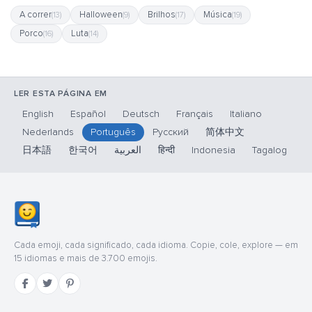
A correr
Halloween
Brilhos
Música
(13)
(9)
(17)
(19)
Porco
Luta
(16)
(14)
LER ESTA PÁGINA EM
English
Español
Deutsch
Français
Italiano
Nederlands
Português
Русский
简体中文
日本語
한국어
العربية
हिन्दी
Indonesia
Tagalog
Cada emoji, cada significado, cada idioma. Copie, cole, explore — em
15 idiomas e mais de 3.700 emojis.