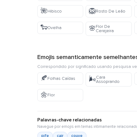
🌺
🦁
Hibisco
Rosto De Leão
🐑
Flor De
🌸
Ovelha
Cerejeira
Emojis semanticamente semelhante
Correspondido por significado usando pesquisa ve
🍂
Cara
🌬️
Folhas Caídas
Assoprando
🌼
Flor
Palavras-chave relacionadas
Navegue por emojis em temas intimamente relacionad
pife
cair
couve