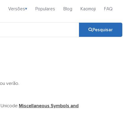
Versões
Populares
Blog
Kaomoji
FAQ
▾
Pesquisar
ou verão.
o Unicode
Miscellaneous Symbols and