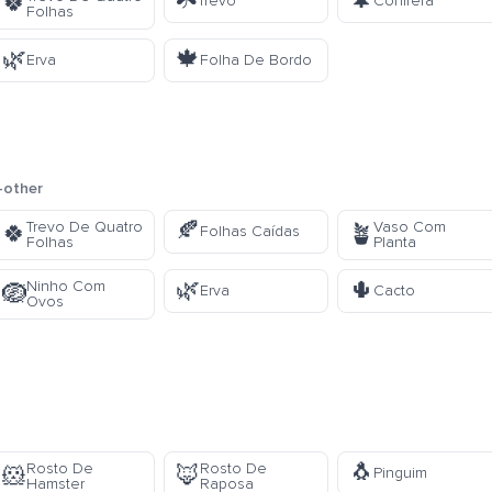
☘️
🌲
🍀
Trevo
Conífera
Folhas
🌿
🍁
Erva
Folha De Bordo
-other
🍂
Trevo De Quatro
Vaso Com
🍀
🪴
Folhas Caídas
Folhas
Planta
🌿
🌵
Ninho Com
🪺
Erva
Cacto
Ovos
🐧
Rosto De
Rosto De
🐹
🦊
Pinguim
Hamster
Raposa