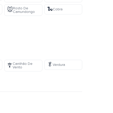
🐍
Rosto De
🐭
Cobra
Camundongo
🥬
Carrilhão De
🎐
Verdura
Vento