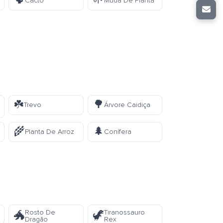
🌵
🌱
Cacto
Muda De Planta
☘️
🌳
Trevo
Árvore Caidiça
🌾
🌲
Planta De Arroz
Conífera
Rosto De
Tiranossauro
🐲
🦖
Dragão
Rex