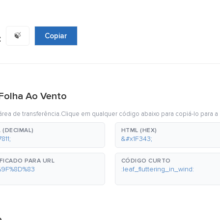
🍃
Copiar
:
 Folha Ao Vento
rea de transferência.Clique em qualquer código abaixo para copiá-lo para a 
 (DECIMAL)
HTML (HEX)
811;
&#x1F343;
FICADO PARA URL
CÓDIGO CURTO
%9F%8D%83
:leaf_fluttering_in_wind:
o