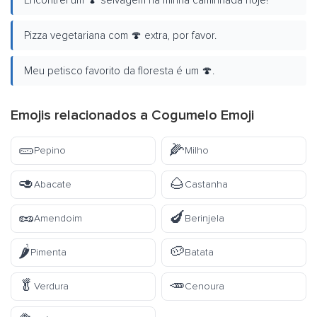
Encontrei um 🍄 selvagem na minha caminhada hoje!
Pizza vegetariana com 🍄 extra, por favor.
Meu petisco favorito da floresta é um 🍄.
Emojis relacionados a Cogumelo Emoji
🥒
🌽
Pepino
Milho
🥑
🌰
Abacate
Castanha
🥜
🍆
Amendoim
Berinjela
🌶️
🥔
Pimenta
Batata
🥬
🥕
Verdura
Cenoura