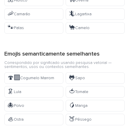
🌺
🐑
Hibisco
Ovelha
🦐
🦎
Camarão
Lagartixa
🐾
🐪
Patas
Camelo
Emojis semanticamente semelhantes
Correspondido por significado usando pesquisa vetorial —
sentimentos, usos ou contextos semelhantes.
🍄‍🟫
🐸
Cogumelo Marrom
Sapo
🦑
🍅
Lula
Tomate
🐙
🥭
Polvo
Manga
🦪
🍑
Ostra
Pêssego