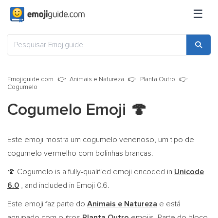
☰
Emojiguide.com
Animais e Natureza
Planta Outro
Cogumelo
Cogumelo Emoji
🍄
Este emoji mostra um cogumelo venenoso, um tipo de
cogumelo vermelho com bolinhas brancas.
Cogumelo is a fully-qualified emoji encoded in
Unicode
🍄
6.0
, and included in Emoji 0.6.
Este emoji faz parte do
Animais e Natureza
e está
agrupado com outros
Planta Outro
emojis. Parte do bloco