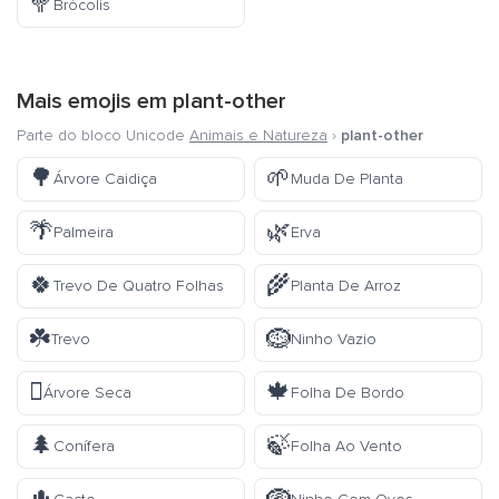
🥦
Brócolis
Mais emojis em
plant-other
Parte do bloco Unicode
Animais e Natureza
›
plant-other
🌳
🌱
Árvore Caidiça
Muda De Planta
🌴
🌿
Palmeira
Erva
🍀
🌾
Trevo De Quatro Folhas
Planta De Arroz
☘️
🪹
Trevo
Ninho Vazio
🪾
🍁
Árvore Seca
Folha De Bordo
🌲
🍃
Conífera
Folha Ao Vento