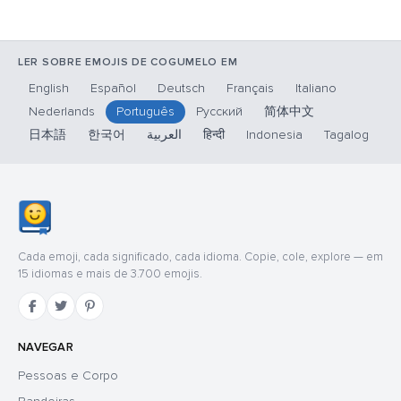
LER SOBRE EMOJIS DE COGUMELO EM
English
Español
Deutsch
Français
Italiano
Nederlands
Português
Русский
简体中文
日本語
한국어
العربية
हिन्दी
Indonesia
Tagalog
Cada emoji, cada significado, cada idioma. Copie, cole, explore — em
15 idiomas e mais de 3.700 emojis.
NAVEGAR
Pessoas e Corpo