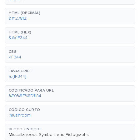
HTML (DECIMAL)
&#127812;
HTML (HEX)
&#x1F344;
CSS
\1F344
JAVASCRIPT
\u{1F344}
CODIFICADO PARA URL
%F0%9F%8D%84
CÓDIGO CURTO
:mushroom:
BLOCO UNICODE
Miscellaneous Symbols and Pictographs