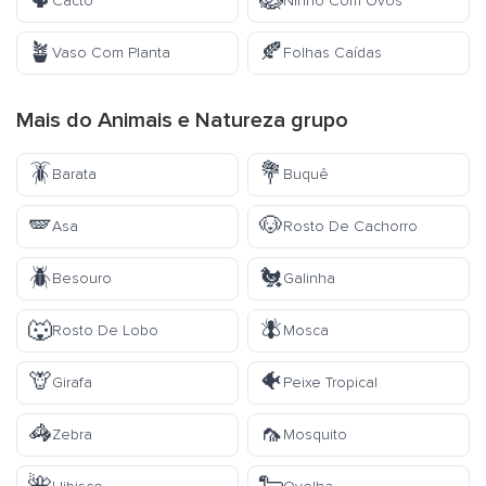
🌵
🪺
Cacto
Ninho Com Ovos
🪴
🍂
Vaso Com Planta
Folhas Caídas
Mais do
Animais e Natureza
grupo
🪳
💐
Barata
Buquê
🪽
🐶
Asa
Rosto De Cachorro
🪲
🐔
Besouro
Galinha
🐺
🪰
Rosto De Lobo
Mosca
🦒
🐠
Girafa
Peixe Tropical
🦓
🦟
Zebra
Mosquito