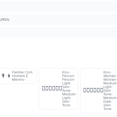
untos.
Família Com
Kiss-
Kiss-
👨‍👦
Homem E
Person-
Woman-
Menino
Person-
Woman-
Light-
Medium
Skin-
Light-
🧑🏻‍❤️‍💋‍🧑🏼
👩🏼‍❤️‍💋‍👩🏾
Tone-
Skin-
Medium-
Tone-
Light-
Medium
Skin-
Dark-
Tone
Skin-
Tone