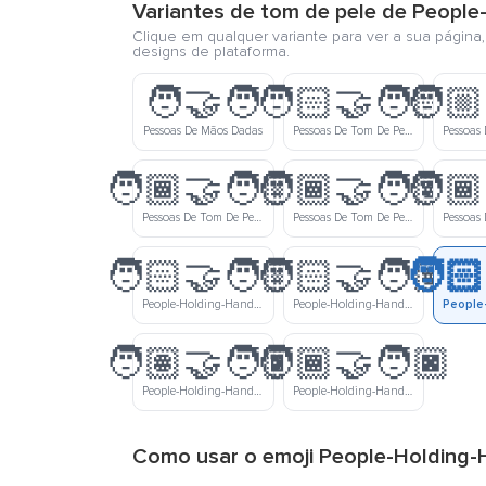
Variantes de tom de pele de Peopl
Clique em qualquer variante para ver a sua página
designs de plataforma.
🧑‍🤝‍🧑
🧑🏻‍🤝‍🧑🏻
🧑🏼
Pessoas De Mãos Dadas
Pessoas De Tom De Pele Clara Dando As Mãos
🧑🏾‍🤝‍🧑🏼
🧑🏾‍🤝‍🧑🏽
🧑🏾
Pessoas De Tom De Pele Meio Escura E De Tom De Pele Meio Clara Dando As Mãos
Pessoas De Tom De Pele Meio Escura E De Tom De Pele Médio Dando As Mãos
🧑🏻‍🤝‍🧑🏼
🧑🏻‍🤝‍🧑🏽
🧑🏻
People-Holding-Hands-Light-Skin-Tone-Medium-Light-Skin-Tone
People-Holding-Hands-Light-Skin-Tone-Medium-Skin-Tone
🧑🏽‍🤝‍🧑🏿
🧑🏾‍🤝‍🧑🏿
People-Holding-Hands-Medium-Skin-Tone-Dark-Skin-Tone
People-Holding-Hands-Medium-Dark-Skin-Tone-Dark-Skin-Tone
Como usar o emoji People-Holding-