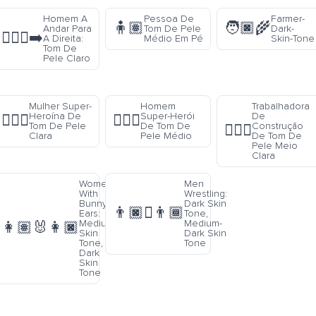
Homem A
Pessoa De
Farmer-
🧍🏽
🧑🏿‍🌾
Andar Para
Tom De Pele
Dark-
🚶🏻‍♂️‍➡️
A Direita:
Médio Em Pé
Skin-Tone
Tom De
Pele Claro
Mulher Super-
Homem
Trabalhadora
Heroína De
Super-Herói
De
🦸🏻‍♀️
🦸🏽‍♂️
Tom De Pele
De Tom De
Construção
👷🏼‍♀️
Clara
Pele Médio
De Tom De
Pele Meio
Clara
Women
Men
With
Wrestling:
Bunny
Dark Skin
👨🏿‍🫯‍👨🏾
Ears:
Tone,
Medium
Medium-
👩🏽‍🐰‍👩🏿
Skin
Dark Skin
Tone,
Tone
Dark
Skin
Tone