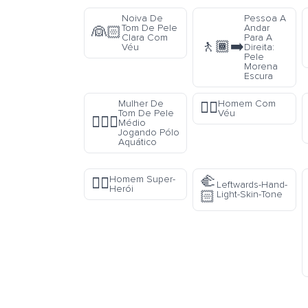
Noiva De
Pessoa A
Tom De Pele
Andar
👰🏻
Clara Com
Para A
🚶🏾‍➡️
Véu
Direita:
Pele
Morena
Escura
Mulher De
Homem Com
👰‍♂️
Tom De Pele
Véu
🤽🏽‍♀️
Médio
Jogando Pólo
Aquático
🫲
Homem Super-
🦹‍♂️
Leftwards-Hand-
Herói
🏻
Light-Skin-Tone