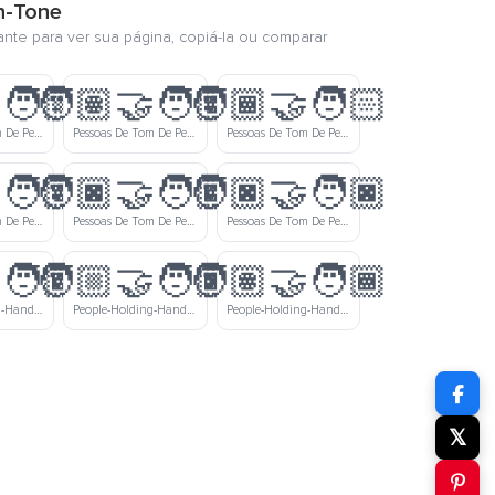
n-Tone
ante para ver sua página, copiá-la ou comparar
‍🧑🏼
🧑🏽‍🤝‍🧑🏽
🧑🏾‍🤝‍🧑🏻
Pessoas De Tom De Pele Médio E De Tom De Pele Meio Clara Dando As Mãos
Pessoas De Tom De Pele Médio Dando As Mãos
Pessoas De Tom De Pele Meio Escura E De Tom De Pele Clara Dando As Mãos
‍🧑🏽
🧑🏿‍🤝‍🧑🏾
🧑🏿‍🤝‍🧑🏿
Pessoas De Tom De Pele Escura E De Tom De Pele Médio O Dando As Mãos
Pessoas De Tom De Pele Escura E De Tom De Pele Meio Escura O Dando As Mãos
Pessoas De Tom De Pele Escura Dando As Mãos
‍🧑🏾
🧑🏼‍🤝‍🧑🏿
🧑🏽‍🤝‍🧑🏾
People-Holding-Hands-Medium-Light-Skin-Tone-Medium-Dark-Skin-Tone
People-Holding-Hands-Medium-Light-Skin-Tone-Dark-Skin-Tone
People-Holding-Hands-Medium-Skin-Tone-Medium-Dark-Skin-Tone
𝕏