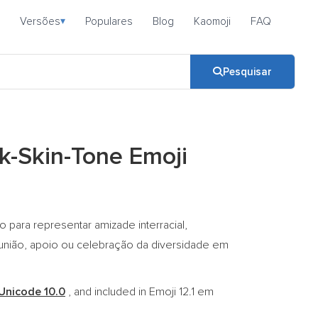
Versões
Populares
Blog
Kaomoji
FAQ
▾
Pesquisar
k-Skin-Tone Emoji
para representar amizade interracial,
 união, apoio ou celebração da diversidade em
Unicode 10.0
, and included in Emoji 12.1 em