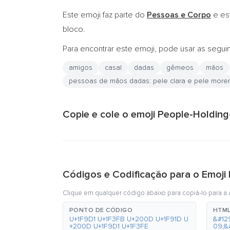
Este emoji faz parte do
Pessoas e Corpo
e es
bloco.
Para encontrar este emoji, pode usar as segui
amigos
casal
dadas
gêmeos
mãos
pessoas de mãos dadas: pele clara e pele more
Copie e cole o emoji People-Holdin
Códigos e Codificação para o Emoj
Clique em qualquer código abaixo para copiá-lo para a á
PONTO DE CÓDIGO
HTML
U+1F9D1 U+1F3FB U+200D U+1F91D U
&#12
+200D U+1F9D1 U+1F3FE
09;&