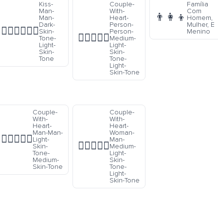
Kiss-
Couple-
Família
Man-
With-
Com
👨‍👩‍👦
Man-
Heart-
Homem,
Dark-
Person-
Mulher, E
👨🏿‍❤️‍💋‍👨🏻
Skin-
Person-
Menino
🧑🏼‍❤️‍🧑🏻
Tone-
Medium-
Light-
Light-
Skin-
Skin-
Tone
Tone-
Light-
Skin-Tone
Couple-
Couple-
With-
With-
Heart-
Heart-
Man-Man-
Woman-
👨🏻‍❤️‍👨🏽
Light-
Man-
👩🏼‍❤️‍👨🏻
Skin-
Medium-
Tone-
Light-
Medium-
Skin-
Skin-Tone
Tone-
Light-
Skin-Tone