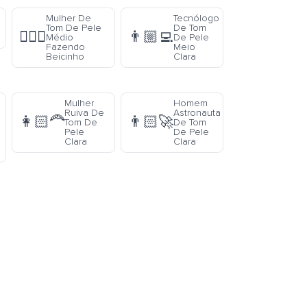
Mulher De
Tecnólogo
Tom De Pele
De Tom
🙎🏽‍♀️
👨🏼‍💻
Médio
De Pele
Fazendo
Meio
Beicinho
Clara
Mulher
Homem
Ruiva De
Astronauta
👩🏻‍🦰
👨🏻‍🚀
Tom De
De Tom
Pele
De Pele
Clara
Clara