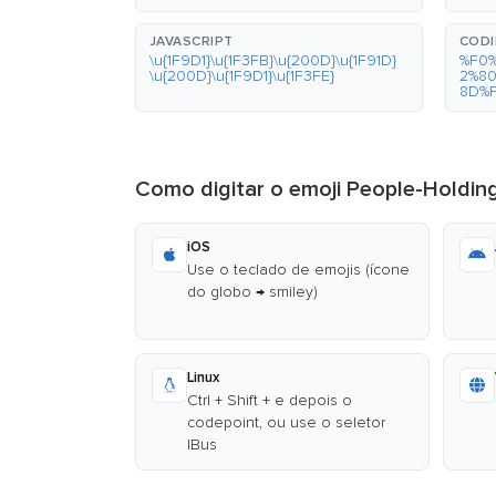
JAVASCRIPT
CODI
\u{1F9D1}\u{1F3FB}\u{200D}\u{1F91D}
%F0
\u{200D}\u{1F9D1}\u{1F3FE}
2%8
8D%
Como digitar o emoji People-Holdi
iOS
Use o teclado de emojis (ícone
do globo → smiley)
Linux
Ctrl + Shift + e depois o
codepoint, ou use o seletor
IBus