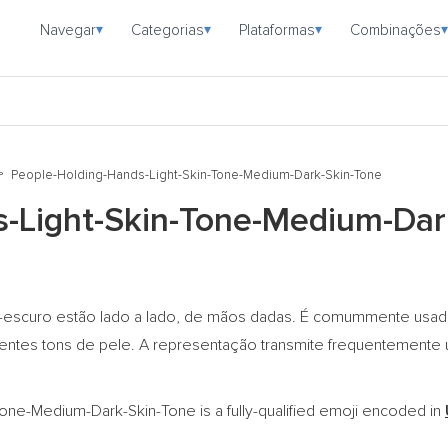
Navegar
Categorias
Plataformas
Combinações
▾
▾
▾
▾
People-Holding-Hands-Light-Skin-Tone-Medium-Dark-Skin-Tone
-Light-Skin-Tone-Medium-Dar
-escuro estão lado a lado, de mãos dadas. É comummente usado 
erentes tons de pele. A representação transmite frequentemente
ne-Medium-Dark-Skin-Tone is a fully-qualified emoji encoded in