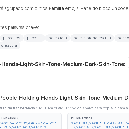
tá agrupado com outros
Família
emojis. Parte do bloco Unicod
ntes palavras-chave:
parceiros
parceria
pele clara
pele morena escura
pess
na escura
g-Hands-Light-Skin-Tone-Medium-Dark-Skin-Tone:
i People-Holding-Hands-Light-Skin-Tone-Medium-D
rea de transferência.Clique em qualquer código abaixo para copiá-lo para a 
 (DECIMAL)
HTML (HEX)
9489;&#127995;&#8205;&#1293
&#x1F9D1;&#x1F3FB;&#x200D;&
#8205;&#129489;&#127998;
1D;&#x200D;&#x1F9D1;&#x1F3FE