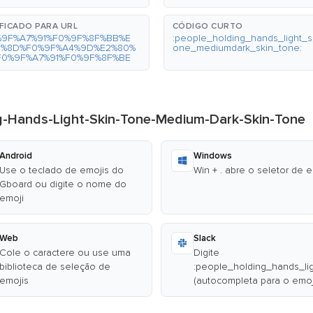
FICADO PARA URL
CÓDIGO CURTO
%9F%A7%91%F0%9F%8F%BB%E
:people_holding_hands_light_s
0%8D%F0%9F%A4%9D%E2%80%
one_mediumdark_skin_tone:
F0%9F%A7%91%F0%9F%8F%BE
ng-Hands-Light-Skin-Tone-Medium-Dark-Skin-Tone
Android
Windows
Use o teclado de emojis do
Win + . abre o seletor de 
Gboard ou digite o nome do
emoji
Web
Slack
Cole o caractere ou use uma
Digite
biblioteca de seleção de
:people_holding_hands_li
emojis
(autocompleta para o emoj