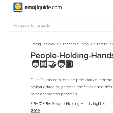
Emojiguide.com
Pessoas e Corpo
Família
People-Holding-Hands
🧑🏻‍🤝‍🧑🏾
Duas figuras com tons de pele claro e moreno
solidariedade ou parceria romântica entre dif
relacionamentos pessoais.
People-Holding-Hands-Light-Skin-To
🧑🏻‍🤝‍🧑🏾
2019
.