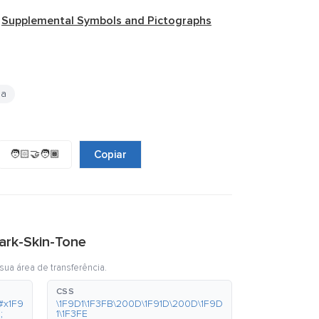
e
Supplemental Symbols and Pictographs
oa
🧑🏻‍🤝‍🧑🏾
Copiar
ark-Skin-Tone
sua área de transferência.
CSS
#x1F9
\1F9D1\1F3FB\200D\1F91D\200D\1F9D
;
1\1F3FE