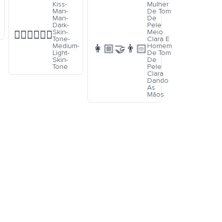
Kiss-
Mulher
Man-
De Tom
Man-
De
Dark-
Pele
Skin-
Meio
👨🏿‍❤️‍💋‍👨🏼
Tone-
Clara E
Medium-
Homem
👩🏼‍🤝‍👨🏻
Light-
De Tom
Skin-
De
Tone
Pele
Clara
Dando
As
Mãos