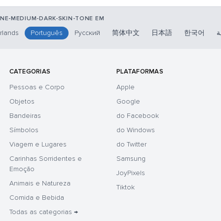
ONE-MEDIUM-DARK-SKIN-TONE EM
rlands
Português
Русский
简体中文
日本語
한국어
ة
CATEGORIAS
PLATAFORMAS
Pessoas e Corpo
Apple
Objetos
Google
Bandeiras
do Facebook
Símbolos
do Windows
Viagem e Lugares
do Twitter
Carinhas Sorridentes e
Samsung
Emoção
JoyPixels
Animais e Natureza
Tiktok
Comida e Bebida
Todas as categorias →