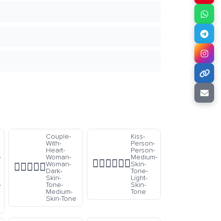
Couple-
Kiss-
With-
Person-
Heart-
Person-
-
Woman-
Medium-
🧑🏽‍❤️‍💋‍🧑🏻
Woman-
Skin-
👩🏿‍❤️‍👩🏽
Dark-
Tone-
Skin-
Light-
-
Tone-
Skin-
Medium-
Tone
Skin-Tone