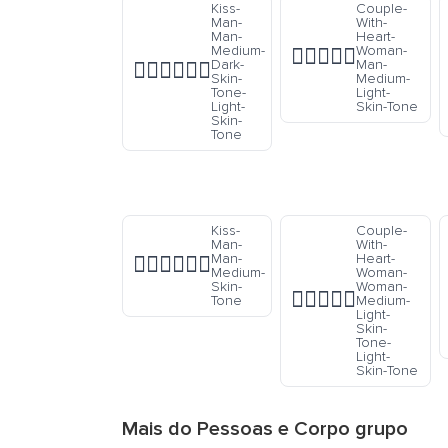
Kiss-
Couple-
Man-
With-
Man-
Heart-
Medium-
Woman-
👩🏼‍❤️‍👨🏼
Dark-
Man-
👨🏾‍❤️‍💋‍👨🏻
Skin-
Medium-
Tone-
Light-
Light-
Skin-Tone
Skin-
Tone
Kiss-
Couple-
Man-
With-
Man-
Heart-
👨🏽‍❤️‍💋‍👨🏽
Medium-
Woman-
Skin-
Woman-
👩🏼‍❤️‍👩🏻
Tone
Medium-
Light-
Skin-
Tone-
Light-
Skin-Tone
Mais do
Pessoas e Corpo
grupo