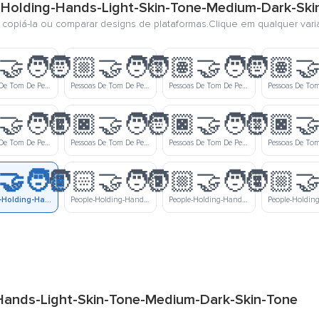
e-Holding-Hands-Light-Skin-Tone-Medium-Dark-Ski
, copiá-la ou comparar designs de plataformas.Clique em qualquer vari
‍🤝‍🧑🏻
🧑🏼‍🤝‍🧑🏼
🧑🏽‍🤝‍🧑🏻
🧑🏽‍🤝
Pessoas De Tom De Pele Meio Clara E De Tom De Pele Clara Dando As Mãos
Pessoas De Tom De Pele Meio Clara Dando As Mãos
Pessoas De Tom De Pele Médio E De Tom De Pele Clara Dando As Mãos
‍🤝‍🧑🏾
🧑🏿‍🤝‍🧑🏻
🧑🏿‍🤝‍🧑🏼
🧑🏿‍🤝
Pessoas De Tom De Pele Meio Escura Dando As Mãos
Pessoas De Tom De Pele Escura E De Tom De Pele Clara O Dando As Mãos
Pessoas De Tom De Pele Escura E De Tom De Pele Meio Clara O Dando As Mãos
‍🤝‍🧑🏾
🧑🏻‍🤝‍🧑🏿
🧑🏼‍🤝‍🧑🏽
🧑🏼‍🤝
People-Holding-Hands-Light-Skin-Tone-Medium-Dark-Skin-Tone
People-Holding-Hands-Light-Skin-Tone-Dark-Skin-Tone
People-Holding-Hands-Medium-Light-Skin-Tone-Medium-Skin-Tone
Hands-Light-Skin-Tone-Medium-Dark-Skin-Tone