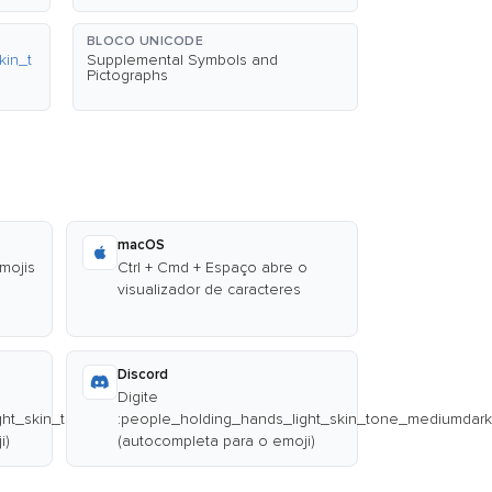
BLOCO UNICODE
kin_t
Supplemental Symbols and
Pictographs
macOS
emojis
Ctrl + Cmd + Espaço abre o
visualizador de caracteres
Discord
Digite
ght_skin_tone_mediumdark_skin_tone:
:people_holding_hands_light_skin_tone_mediumdark
i)
(autocompleta para o emoji)