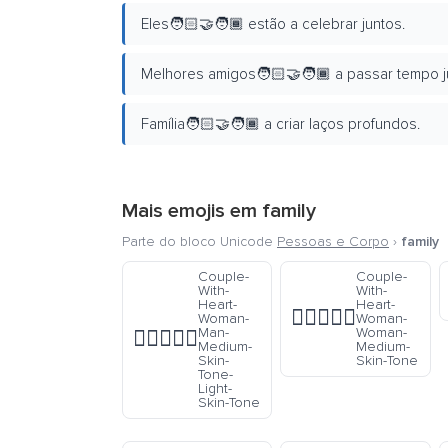
Eles🧑🏻‍🤝‍🧑🏾 estão a celebrar juntos.
Melhores amigos🧑🏻‍🤝‍🧑🏾 a passar tempo j
Família🧑🏻‍🤝‍🧑🏾 a criar laços profundos.
Mais emojis em
family
Parte do bloco Unicode
Pessoas e Corpo
›
family
Couple-
Couple-
With-
With-
Heart-
Heart-
👩🏽‍❤️‍👩🏽
Woman-
Woman-
Man-
Woman-
👩🏽‍❤️‍👨🏻
Medium-
Medium-
Skin-
Skin-Tone
Tone-
Light-
Skin-Tone