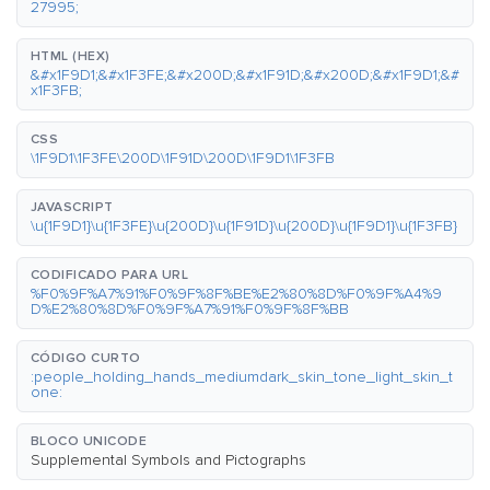
27995;
HTML (HEX)
&#x1F9D1;&#x1F3FE;&#x200D;&#x1F91D;&#x200D;&#x1F9D1;&#
x1F3FB;
CSS
\1F9D1\1F3FE\200D\1F91D\200D\1F9D1\1F3FB
JAVASCRIPT
\u{1F9D1}\u{1F3FE}\u{200D}\u{1F91D}\u{200D}\u{1F9D1}\u{1F3FB}
CODIFICADO PARA URL
%F0%9F%A7%91%F0%9F%8F%BE%E2%80%8D%F0%9F%A4%9
D%E2%80%8D%F0%9F%A7%91%F0%9F%8F%BB
CÓDIGO CURTO
:people_holding_hands_mediumdark_skin_tone_light_skin_t
one:
BLOCO UNICODE
Supplemental Symbols and Pictographs