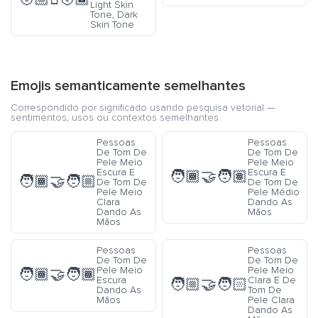
Light Skin
Tone, Dark
Skin Tone
Emojis semanticamente semelhantes
Correspondido por significado usando pesquisa vetorial —
sentimentos, usos ou contextos semelhantes.
Pessoas
Pessoas
De Tom De
De Tom De
Pele Meio
Pele Meio
Escura E
Escura E
🧑🏾‍🤝‍🧑🏽
🧑🏾‍🤝‍🧑🏼
De Tom De
De Tom De
Pele Meio
Pele Médio
Clara
Dando As
Dando As
Mãos
Mãos
Pessoas
Pessoas
De Tom De
De Tom De
Pele Meio
Pele Meio
🧑🏾‍🤝‍🧑🏾
Escura
Clara E De
🧑🏼‍🤝‍🧑🏻
Dando As
Tom De
Mãos
Pele Clara
Dando As