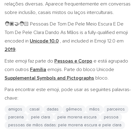
relações diversas. Aparece frequentemente em conversas
sobre inclusão, casais mistos ou laços interculturais.
Pessoas De Tom De Pele Meio Escura E De
🧑🏾‍🤝‍🧑🏻
Tom De Pele Clara Dando As Mãos is a fully-qualified emoji
encoded in
Unicode 10.0
, and included in Emoji 12.0 em
2019
.
Este emoji faz parte do
Pessoas e Corpo
e está agrupado
com outros
Família
emojis. Parte do bloco Unicode
Supplemental Symbols and Pictographs
bloco.
Para encontrar este emoji, pode usar as seguintes palavras-
chave:
amigos
casal
dadas
gêmeos
mãos
parceiros
parceria
pele clara
pele morena escura
pessoa
pessoas de mãos dadas: pele morena escura e pele clara