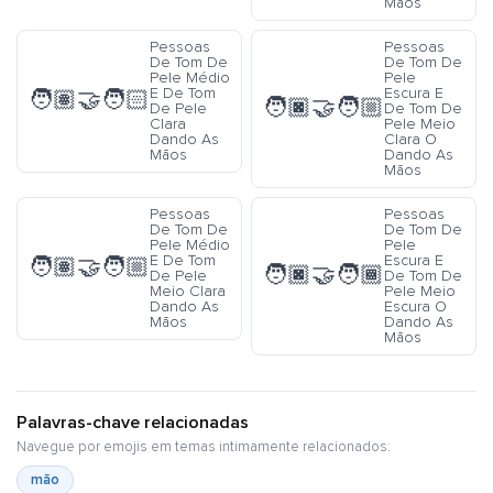
Mãos
Pessoas
Pessoas
De Tom De
De Tom De
Pele Médio
Pele
E De Tom
Escura E
🧑🏽‍🤝‍🧑🏻
🧑🏿‍🤝‍🧑🏼
De Pele
De Tom De
Clara
Pele Meio
Dando As
Clara O
Mãos
Dando As
Mãos
Pessoas
Pessoas
De Tom De
De Tom De
Pele Médio
Pele
E De Tom
Escura E
🧑🏽‍🤝‍🧑🏼
🧑🏿‍🤝‍🧑🏾
De Pele
De Tom De
Meio Clara
Pele Meio
Dando As
Escura O
Mãos
Dando As
Mãos
Palavras-chave relacionadas
Navegue por emojis em temas intimamente relacionados:
mão