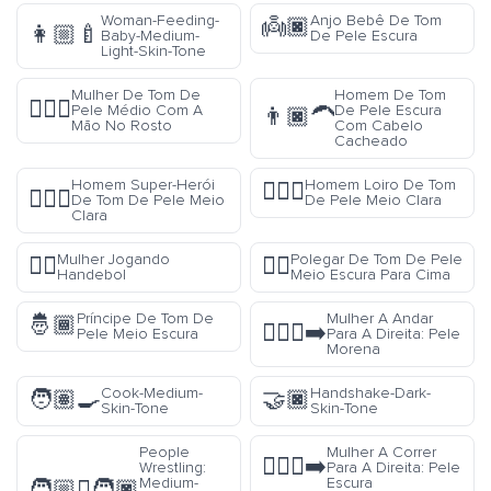
Woman-Feeding-
Anjo Bebê De Tom
👼🏿
👩🏼‍🍼
Baby-Medium-
De Pele Escura
Light-Skin-Tone
Mulher De Tom De
Homem De Tom
🤦🏽‍♀️
Pele Médio Com A
De Pele Escura
👨🏿‍🦱
Mão No Rosto
Com Cabelo
Cacheado
Homem Super-Herói
Homem Loiro De Tom
👱🏼‍♂️
🦸🏼‍♂️
De Tom De Pele Meio
De Pele Meio Clara
Clara
Mulher Jogando
Polegar De Tom De Pele
🤾‍♀️
👍🏾
Handebol
Meio Escura Para Cima
Príncipe De Tom De
Mulher A Andar
🤴🏾
🚶🏽‍♀️‍➡️
Pele Meio Escura
Para A Direita: Pele
Morena
Cook-Medium-
Handshake-Dark-
🧑🏽‍🍳
🤝🏿
Skin-Tone
Skin-Tone
People
Mulher A Correr
🏃🏿‍♀️‍➡️
Wrestling:
Para A Direita: Pele
Medium-
Escura
🧑🏼‍🫯‍🧑🏿