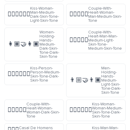
Kiss-Woman-
Couple-With-
Man-Medium-
Heart-Woman-
👩🏾‍❤️‍💋‍👨🏻
👩🏽‍❤️‍👨🏽
Dark-Skin-Tone-
Man-Medium-Skin-
Light-Skin-Tone
Tone
Women-
Couple-With-
Holding-
Heart-Man-Man-
👨🏼‍❤️‍👨🏽
Hands-
Medium-Light-
👩🏾‍🤝‍👩🏿
Medium-
Skin-Tone-
Dark-Skin-
Medium-Skin-Tone
Tone-Dark-
Skin-Tone
Kiss-Person-
Men-
Person-Medium-
Holding-
🧑🏽‍❤️‍💋‍🧑🏿
Skin-Tone-Dark-
Hands-
👨🏼‍🤝‍👨🏿
Skin-Tone
Medium-
Light-Skin-
Tone-Dark-
Skin-Tone
Couple-With-
Kiss-Woman-
Heart-Woman-
Woman-Medium-
👩🏿‍❤️‍👩🏿
👩🏽‍❤️‍💋‍👩🏿
Woman-Dark-Skin-
Skin-Tone-Dark-
Tone
Skin-Tone
Casal De Homens
Kiss-Man-Man-
👨‍❤️‍👨