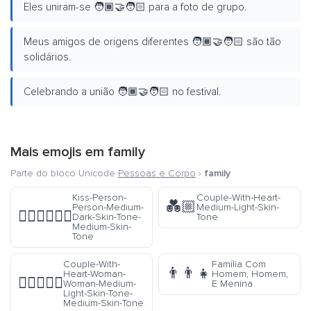
Eles uniram-se 🧑🏾‍🤝‍🧑🏻 para a foto de grupo.
Meus amigos de origens diferentes 🧑🏾‍🤝‍🧑🏻 são tão
solidários.
Celebrando a união 🧑🏾‍🤝‍🧑🏻 no festival.
Mais emojis em
family
Parte do bloco Unicode
Pessoas e Corpo
›
family
Kiss-Person-
Couple-With-Heart-
💑🏼
Person-Medium-
Medium-Light-Skin-
🧑🏾‍❤️‍💋‍🧑🏽
Dark-Skin-Tone-
Tone
Medium-Skin-
Tone
Couple-With-
Família Com
👨‍👨‍👧
Heart-Woman-
Homem, Homem,
👩🏼‍❤️‍👩🏽
Woman-Medium-
E Menina
Light-Skin-Tone-
Medium-Skin-Tone