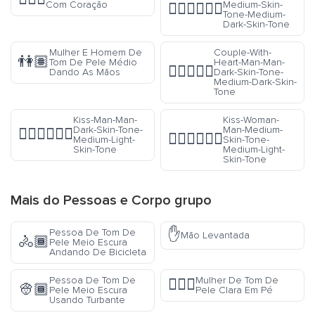
Com Coração
Medium-Skin-
👨🏽‍❤️‍💋‍👨🏾
Tone-Medium-
Dark-Skin-Tone
Mulher E Homem De
Couple-With-
👫🏽
Tom De Pele Médio
Heart-Man-Man-
👨🏿‍❤️‍👨🏾
Dando As Mãos
Dark-Skin-Tone-
Medium-Dark-Skin-
Tone
Kiss-Man-Man-
Kiss-Woman-
Dark-Skin-Tone-
Man-Medium-
👨🏿‍❤️‍💋‍👨🏼
👩🏽‍❤️‍💋‍👨🏼
Medium-Light-
Skin-Tone-
Skin-Tone
Medium-Light-
Skin-Tone
Mais do
Pessoas e Corpo
grupo
✋
Pessoa De Tom De
Mão Levantada
🚴🏾
Pele Meio Escura
Andando De Bicicleta
Pessoa De Tom De
Mulher De Tom De
🧍🏻‍♀️
👳🏾
Pele Meio Escura
Pele Clara Em Pé
Usando Turbante