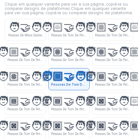
Clique em qualquer variante para ver a sua página, copiá-la ou
comparar designs de plataformas.Clique em qualquer variante
para ver sua página, copiá-la ou comparar designs de plataforma.
🧑‍🤝‍🧑
🧑🏻‍🤝‍🧑🏻
🧑🏼‍🤝‍🧑
Pessoas De Mãos Dadas
Pessoas De Tom De Pele Clara Dando As Mãos
Pessoas De Tom De Pele Meio Clara E De Tom De Pele Clara Dando As Mãos
🧑🏼‍🤝‍🧑🏼
🧑🏽‍🤝‍🧑🏻
🧑🏽‍🤝‍🧑
Pessoas De Tom De Pele Meio Clara Dando As Mãos
Pessoas De Tom De Pele Médio E De Tom De Pele Clara Dando As Mãos
Pessoas De Tom De Pele Médio E De Tom De Pele Meio Clara Dando As Mãos
🧑🏽‍🤝‍🧑🏽
🧑🏾‍🤝‍🧑🏻
🧑🏾‍🤝‍🧑
Pessoas De Tom De Pele Médio Dando As Mãos
Pessoas De Tom De Pele Meio Escura E De Tom De Pele Clara Dando As Mãos
Pessoas De Tom De Pele Meio Escura E De Tom De Pele Meio Clara Dando As Mãos
🧑🏾‍🤝‍🧑🏽
🧑🏾‍🤝‍🧑🏾
🧑🏿‍🤝‍🧑
Pessoas De Tom De Pele Meio Escura E De Tom De Pele Médio Dando As Mãos
Pessoas De Tom De Pele Meio Escura Dando As Mãos
Pessoas De Tom De Pele Escura E De Tom De Pele Clara O Dando As Mãos
🧑🏿‍🤝‍🧑🏼
🧑🏿‍🤝‍🧑🏽
🧑🏿‍🤝‍🧑
Pessoas De Tom De Pele Escura E De Tom De Pele Meio Clara O Dando As Mãos
Pessoas De Tom De Pele Escura E De Tom De Pele Médio O Dando As Mãos
Pessoas De Tom De Pele Escura E De Tom De Pele Meio Escura O Dando As Mãos