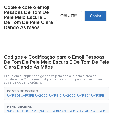
Copie e cole o emoji
Pessoas De Tom De
🧑🏾‍🤝‍🧑🏻
Copiar
Pele Meio Escura E
De Tom De Pele Clara
Dando As Mãos:
Códigos e Codificação para o Emoji Pessoas
De Tom De Pele Meio Escura E De Tom De Pele
Clara Dando As Mãos
Clique em qualquer código abaixo para copiá-lo para a área de
transferência.Clique em qualquer código abaixo para copiá-lo para a
sua área de transferência.
PONTO DE CÓDIGO
U+1F9D1 U+1F3FE U+200D U+1F91D U+200D U+1F9D1 U+1F3FB
HTML (DECIMAL)
&#129489;&#127998;&#8205;&#129309;&#8205;&#129489;&#1