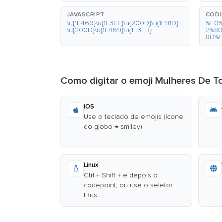
JAVASCRIPT
CODI
\u{1F469}\u{1F3FE}\u{200D}\u{1F91D}
%F0
\u{200D}\u{1F469}\u{1F3FB}
2%8
8D%
Como digitar o emoji Mulheres De 
iOS
Use o teclado de emojis (ícone
do globo → smiley)
Linux
Ctrl + Shift + e depois o
codepoint, ou use o seletor
IBus