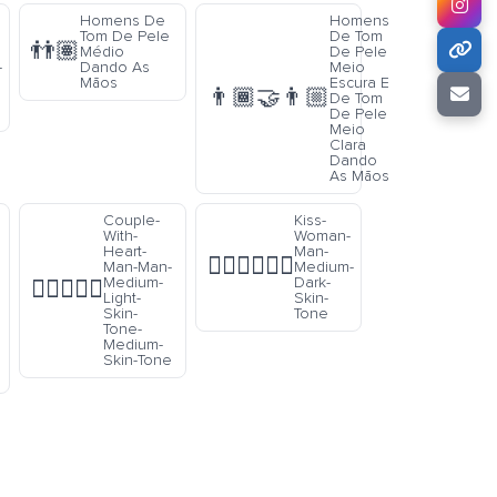
Homens De
Homens
Tom De Pele
De Tom
👬🏽
Médio
De Pele
-
Dando As
Meio
Mãos
Escura E
👨🏾‍🤝‍👨🏼
De Tom
De Pele
Meio
Clara
Dando
As Mãos
Couple-
Kiss-
With-
Woman-
Heart-
Man-
👩🏾‍❤️‍💋‍👨🏾
Man-Man-
Medium-
Medium-
Dark-
👨🏼‍❤️‍👨🏽
Light-
Skin-
Skin-
Tone
Tone-
Medium-
Skin-Tone