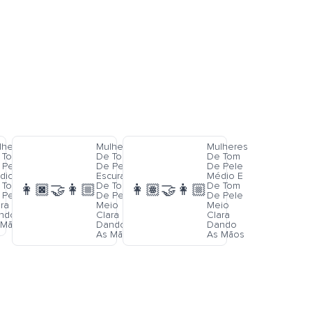
lheres
Mulheres
Mulheres
 Tom
De Tom
De Tom
 Pele
De Pele
De Pele
dio E
Escura E
Médio E
 Tom
De Tom
De Tom
👩🏿‍🤝‍👩🏼
👩🏽‍🤝‍👩🏼
 Pele
De Pele
De Pele
ra
Meio
Meio
ndo
Clara
Clara
 Mãos
Dando
Dando
As Mãos
As Mãos