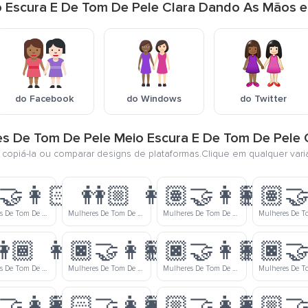
o Escura E De Tom De Pele Clara Dando As Mãos e
do Facebook
do Windows
do Twitter
res De Tom De Pele Meio Escura E De Tom De Pele
, copiá-la ou comparar designs de plataformas.Clique em qualquer vari
‍🤝‍👩🏻
👭🏼
👩🏽‍🤝‍👩🏻
👩🏽‍🤝
Mulheres De Tom De Pele Meio Clara E De Tom De Pele Clara Dando As Mãos
Mulheres De Tom De Pele Meio Clara Dando As Mãos
Mulheres De Tom De Pele Médio E De Tom De Pele Clara Dando As Mãos
🏾
👩🏿‍🤝‍👩🏻
👩🏿‍🤝‍👩🏼
👩🏿‍🤝
Mulheres De Tom De Pele Meio Escura Dando As Mãos
Mulheres De Tom De Pele Escura E De Tom De Pele Clara Dando As Mãos
Mulheres De Tom De Pele Escura E De Tom De Pele Meio Clara Dando As Mãos
‍🤝‍👩🏾
👩🏻‍🤝‍👩🏿
👩🏼‍🤝‍👩🏽
👩🏼‍🤝