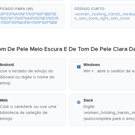
FICADO PARA URL
CÓDIGO CURTO
%9F%91%A9%F0%9F%8F%BE%E
:women_holding_hands_mediu
0%8D%F0%9F%A4%9D%E2%80%
k_skin_tone_light_skin_tone:
F0%9F%91%A9%F0%9F%8F%BB
Tom De Pele Meio Escura E De Tom De Pele Clara 
Android
Windows
Use o teclado de emojis do
Win + . abre o seletor de 
Gboard ou digite o nome do
emoji
Web
Slack
Cole o caractere ou use uma
Digite
biblioteca de seleção de
:women_holding_hands_me
emojis
(autocompleta para o emoj