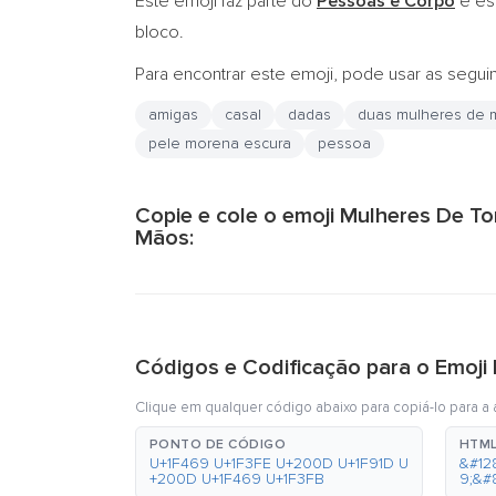
Este emoji faz parte do
Pessoas e Corpo
e es
bloco.
Para encontrar este emoji, pode usar as segui
amigas
casal
dadas
duas mulheres de m
pele morena escura
pessoa
Copie e cole o emoji Mulheres De T
Mãos:
Códigos e Codificação para o Emoj
Clique em qualquer código abaixo para copiá-lo para a á
PONTO DE CÓDIGO
HTML
U+1F469 U+1F3FE U+200D U+1F91D U
&#12
+200D U+1F469 U+1F3FB
9;&#