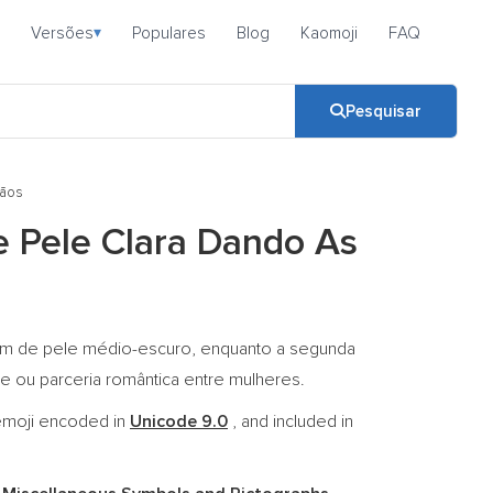
Versões
Populares
Blog
Kaomoji
FAQ
▾
Pesquisar
Mãos
 Pele Clara Dando As
tom de pele médio-escuro, enquanto a segunda
de ou parceria romântica entre mulheres.
emoji encoded in
Unicode 9.0
, and included in