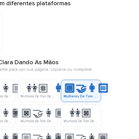
m diferentes plataformas
 Clara Dando As Mãos
ante para ver sua página, copiá-la ou comparar
‍👩🏼
👭🏽
👩🏾‍🤝‍👩🏻
Mulheres De Tom De Pele Médio E De Tom De Pele Meio Clara Dando As Mãos
Mulheres De Tom De Pele Médio Dando As Mãos
Mulheres De Tom De Pele Meio Escura E De Tom De Pele Clara Dando As Mãos
‍👩🏽
👩🏿‍🤝‍👩🏾
👭🏿
Mulheres De Tom De Pele Escura E De Tom De Pele Médio Dando As Mãos
Mulheres De Tom De Pele Escura E De Tom De Pele Meio Escura Dando As Mãos
Mulheres De Tom De Pele Escura Dando As Mãos
‍👩🏾
👩🏼‍🤝‍👩🏿
👩🏽‍🤝‍👩🏾