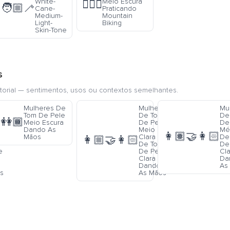
White-
Meio Escura
🚵🏾‍♀️
🧑🏼‍🦯
Cane-
Praticando
Medium-
Mountain
Light-
Biking
Skin-Tone
s
torial — sentimentos, usos ou contextos semelhantes.
es
Mulheres De
Mulheres
Mu
m
Tom De Pele
De Tom
De
👭🏾
e
Meio Escura
De Pele
De
Dando As
Meio
Mé
👩🏽‍🤝‍👩🏻
 E
Mãos
Clara E
De
👩🏼‍🤝‍👩🏻
m
De Tom
De
e
De Pele
Cla
Clara
Da
Dando
As
s
As Mãos