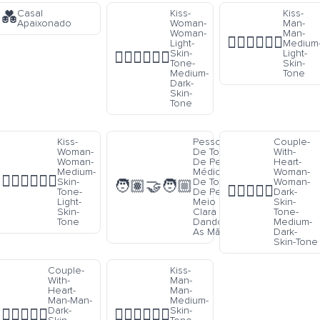
Casal
Kiss-
Kiss-
💑
Apaixonado
Woman-
Man-
Woman-
Man-
👨🏼‍❤️‍💋‍👨🏼
Light-
Medium
Skin-
Light-
👩🏻‍❤️‍💋‍👩🏾
Tone-
Skin-
Medium-
Tone
Dark-
Skin-
Tone
Kiss-
Pessoas
Couple-
Woman-
De Tom
With-
Woman-
De Pele
Heart-
Medium-
Médio E
Woman-
👩🏽‍❤️‍💋‍👩🏻
Skin-
De Tom
Woman-
🧑🏽‍🤝‍🧑🏼
👩🏿‍❤️‍👩🏾
Tone-
De Pele
Dark-
Light-
Meio
Skin-
Skin-
Clara
Tone-
Tone
Dando
Medium-
As Mãos
Dark-
Skin-Tone
Couple-
Kiss-
With-
Man-
Heart-
Man-
Man-Man-
Medium-
Dark-
Skin-
👨🏿‍❤️‍👨🏼
👨🏽‍❤️‍💋‍👨🏾