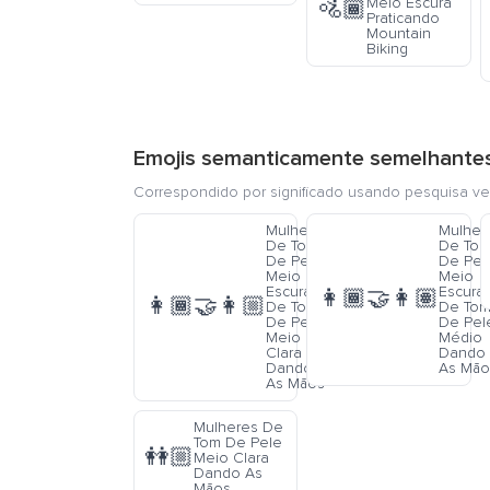
Meio Escura
🚵🏾
Praticando
Mountain
Biking
Emojis semanticamente semelhante
Correspondido por significado usando pesquisa ve
Mulheres
Mulher
De Tom
De To
De Pele
De Pel
Meio
Meio
Escura E
Escura
👩🏾‍🤝‍👩🏽
👩🏾‍🤝‍👩🏼
De Tom
De To
De Pele
De Pel
Meio
Médio
Clara
Dando
Dando
As Mão
As Mãos
Mulheres De
Tom De Pele
👭🏼
Meio Clara
Dando As
Mãos