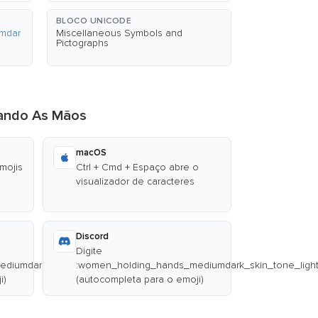
BLOCO UNICODE
mdar
Miscellaneous Symbols and
Pictographs
Dando As Mãos
macOS
emojis
Ctrl + Cmd + Espaço abre o
visualizador de caracteres
Discord
Digite
diumdark_skin_tone_light_skin_tone:
:women_holding_hands_mediumdark_skin_tone_light
i)
(autocompleta para o emoji)