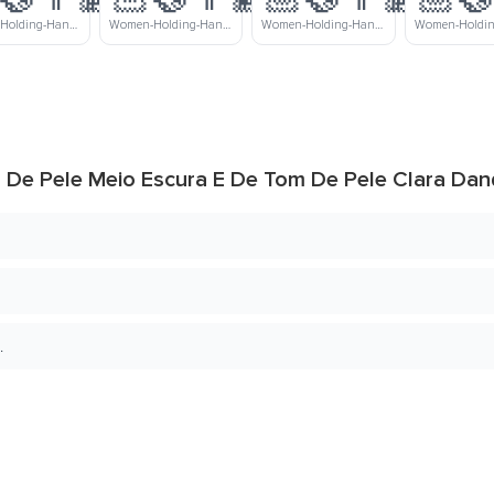
Women-Holding-Hands-Light-Skin-Tone-Medium-Dark-Skin-Tone
Women-Holding-Hands-Light-Skin-Tone-Dark-Skin-Tone
Women-Holding-Hands-Medium-Light-Skin-Tone-Medium-Skin-Tone
 De Pele Meio Escura E De Tom De Pele Clara Da
.