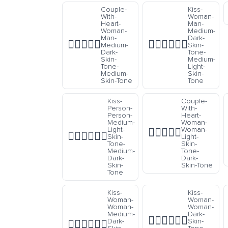
Couple-
Kiss-
With-
Woman-
Heart-
Man-
Woman-
Medium-
Man-
Dark-
👩🏾‍❤️‍👨🏽
👩🏾‍❤️‍💋‍👨🏼
Medium-
Skin-
Dark-
Tone-
Skin-
Medium-
Tone-
Light-
Medium-
Skin-
Skin-Tone
Tone
Kiss-
Couple-
Person-
With-
Person-
Heart-
Medium-
Woman-
Light-
Woman-
👩🏻‍❤️‍👩🏿
🧑🏼‍❤️‍💋‍🧑🏾
Skin-
Light-
Tone-
Skin-
Medium-
Tone-
Dark-
Dark-
Skin-
Skin-Tone
Tone
Kiss-
Kiss-
Woman-
Woman-
Woman-
Woman-
Medium-
Dark-
👩🏿‍❤️‍💋‍👩🏻
Dark-
Skin-
👩🏾‍❤️‍💋‍👩🏻