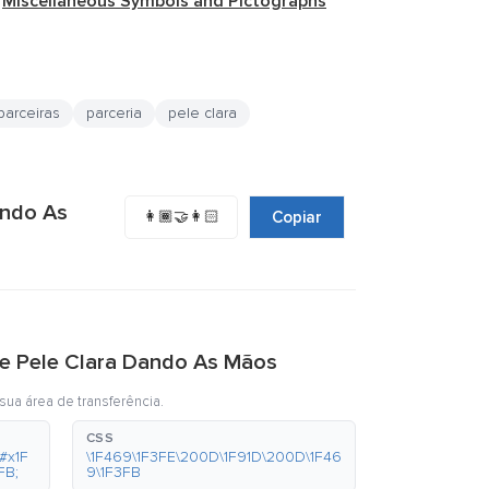
e
Miscellaneous Symbols and Pictographs
parceiras
parceria
pele clara
ando As
👩🏾‍🤝‍👩🏻
Copiar
De Pele Clara Dando As Mãos
sua área de transferência.
CSS
#x1F
\1F469\1F3FE\200D\1F91D\200D\1F46
FB;
9\1F3FB