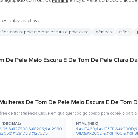
tá agrupado com outros
Família
emojis. Parte do bloco Unicod
ntes palavras-chave:
ãos dadas: pele morena escura e pele clara
gêmeas
mãos
om De Pele Meio Escura E De Tom De Pele Clara D
i Mulheres De Tom De Pele Meio Escura E De Tom 
rea de transferência.Clique em qualquer código abaixo para copiá-lo para a 
 (DECIMAL)
HTML (HEX)
8105;&#127998;&#8205;&#12930
&#x1F469;&#x1F3FE;&#x200D;&
8205;&#128105;&#127995;
91D;&#x200D;&#x1F469;&#x1F3