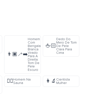
Homem
Dedo Do
Com
Meio De Tom
🖕🏻
Bengala
De Pele
Branca
Clara Para
Virado
Cima
👨🏿‍🦯‍➡️
Para A
Direita:
Tom De
Pele
Escuro
Homem Na
Cientista
🧖‍♂️
👩‍🔬
Sauna
Mulher