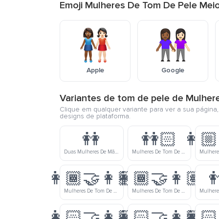
Emoji Mulheres De Tom De Pele Mei
Apple
Google
Variantes de tom de pele de Mulhe
Clique em qualquer variante para ver a sua página
designs de plataforma.
👭
👭🏻
👩🏼
Duas Mulheres De Mãos Dadas
Mulheres De Tom De Pele Clara Dando As Mãos
👩🏾‍🤝‍👩🏼
👩🏾‍🤝‍👩🏽

Mulheres De Tom De Pele Meio Escura E De Tom De Pele Meio Clara Dando As Mãos
Mulheres De Tom De Pele Meio Escura E De Tom De Pele Médio Dando As Mãos
👩🏻‍🤝‍👩🏼
👩🏻‍🤝‍👩🏽
👩🏻