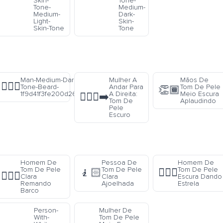
Skin-
Tone-
Tone-
Medium-
Medium-
Dark-
Light-
Skin-
Skin-Tone
Tone
Man-Medium-Dark-Skin-
Mulher A
Mãos De
🧔🏾‍♂️
Tone-Beard-
Andar Para
Tom De Pele
👏🏾
1f9d41f3fe200d2642fe0f
A Direita:
Meio Escura
🚶🏿‍♀️‍➡️
Tom De
Aplaudindo
Pele
Escuro
Homem De
Pessoa De
Homem De
Tom De Pele
Tom De Pele
Tom De Pele
🧎🏻
🤸🏿‍♂️
🚣🏻‍♂️
Clara
Clara
Escura Dando
Remando
Ajoelhada
Estrela
Barco
Person-
Mulher De
With-
Tom De Pele