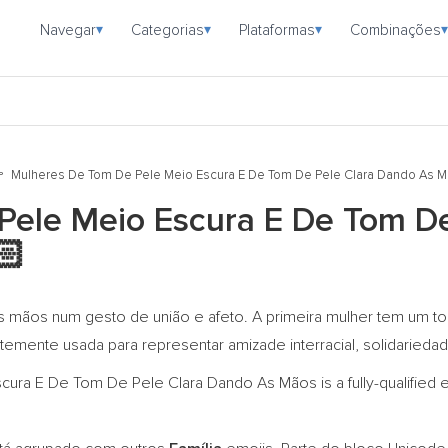
Navegar
Categorias
Plataformas
Combinações
▾
▾
▾
▾
Mulheres De Tom De Pele Meio Escura E De Tom De Pele Clara Dando As 
Pele Meio Escura E De Tom De
🏻
as mãos num gesto de união e afeto. A primeira mulher tem um 
temente usada para representar amizade interracial, solidarieda
ra E De Tom De Pele Clara Dando As Mãos is a fully-qualified 