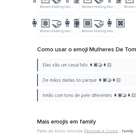
Women-Holding-Hands-Light-Skin-Tone-Medium-Light-Skin-Tone
Women-Holding-Hands-Light-Skin-Tone-Medium-Skin-Tone
👩🏽‍🤝‍👩🏿
👩🏾‍🤝‍👩🏿
Women-Holding-Hands-Medium-Skin-Tone-Dark-Skin-Tone
Women-Holding-Hands-Medium-Dark-Skin-Tone-Dark-Skin-Tone
Como usar o emoji Mulheres De Tom
Elas são um casal fofo 👩🏾‍🤝‍👩🏻.
De mãos dadas no parque 👩🏾‍🤝‍👩🏻.
Irmãs com tons de pele diferentes 👩🏾‍🤝‍👩🏻
Mais emojis em
family
Parte do bloco Unicode
Pessoas e Corpo
›
family