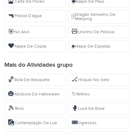
🎴
♣️
Carta De Flores
Naipe De Paus
🔫
Dragão Vermelho De
🀄
Pistola D’água
Mahjong
🎯
🧸
No Alvo
Ursinho De Pelúcia
♥️
♠️
Naipe De Copas
Naipe De Espadas
Mais do
Atividades
grupo
🏀
🏒
Bola De Basquete
Hóquei No Gelo
🎃
✨
Abóbora De Halloween
Brilhos
🎾
🥊
Tênis
Luva De Boxe
🎑
🎟️
Contemplação Da Lua
Ingressos