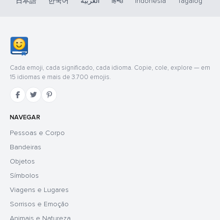
日本語
한국어
العربية
हिन्दी
Indonesia
Tagalog
Cada emoji, cada significado, cada idioma. Copie, cole, explore — em
15 idiomas e mais de 3.700 emojis.
NAVEGAR
Pessoas e Corpo
Bandeiras
Objetos
Símbolos
Viagens e Lugares
Sorrisos e Emoção
Animais e Natureza