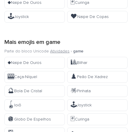
♦️
🃏
Naipe De Ouros
Curinga
🕹️
♥️
Joystick
Naipe De Copas
Mais emojis em
game
Parte do bloco Unicode
Atividades
›
game
♦️
🎱
Naipe De Ouros
Bilhar
🎰
♟️
Caça-Níquel
Peão De Xadrez
🔮
🪅
Bola De Cristal
Pinhata
🪀
🕹️
Ioiô
Joystick
🪩
🃏
Globo De Espelhos
Curinga