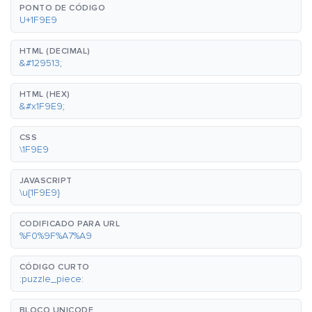
PONTO DE CÓDIGO
U+1F9E9
HTML (DECIMAL)
&#129513;
HTML (HEX)
&#x1F9E9;
CSS
\1F9E9
JAVASCRIPT
\u{1F9E9}
CODIFICADO PARA URL
%F0%9F%A7%A9
CÓDIGO CURTO
:puzzle_piece:
BLOCO UNICODE