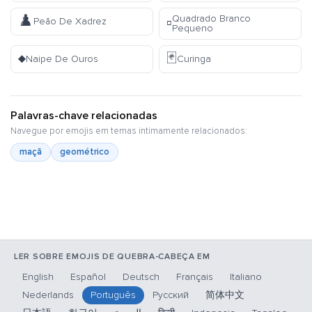
♟️
Quadrado Branco
▫️
Peão De Xadrez
Pequeno
♦️
🃏
Naipe De Ouros
Curinga
Palavras-chave relacionadas
Navegue por emojis em temas intimamente relacionados:
maçã
geométrico
LER SOBRE EMOJIS DE QUEBRA-CABEÇA EM
English
Español
Deutsch
Français
Italiano
Nederlands
Português
Русский
简体中文