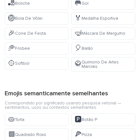
🎳
🥅
Boliche
Gol
🏐
🏅
Bola De Vôlei
Medalha Esportiva
🎉
🤿
Cone De Festa
Máscara De Mergulho
🥏
🎈
Frisbee
Balão
🥎
Quimono De Artes
🥋
Softbol
Marciais
Emojis semanticamente semelhantes
Correspondido por significado usando pesquisa vetorial —
sentimentos, usos ou contextos semelhantes.
🥧
🅿️
Torta
Botão P
🟪
🍕
Quadrado Roxo
Pizza