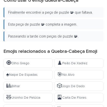
Como usar o emoji Quebra-Cabeça
Finalmente encontrei a peça de puzzle 🧩 que faltava.
Esta peça de puzzle 🧩 completa a imagem.
Passeando a tarde com peças de puzzle 🧩.
Emojis relacionados a Quebra-Cabeça Emoji
🧿
♟️
Olho Grego
Peão De Xadrez
♠️
🎯
Naipe De Espadas
No Alvo
🎱
🎲
Bilhar
Jogo De Dado
🧸
🎴
Ursinho De Pelúcia
Carta De Flores