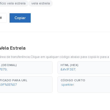
fício vela estrela
vela estrela
🎇
Copiar
Vela Estrela
rea de transferência.Clique em qualquer código abaixo para copiá-lo para a 
 (DECIMAL)
HTML (HEX)
7879;
&#x1F387;
FICADO PARA URL
CÓDIGO CURTO
%9F%8E%87
:sparkler: