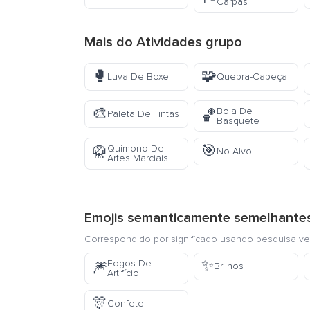
Carpas
Mais do
Atividades
grupo
🥊
🧩
Luva De Boxe
Quebra-Cabeça
🎨
Bola De
🏀
Paleta De Tintas
Basquete
🎯
Quimono De
🥋
No Alvo
Artes Marciais
Emojis semanticamente semelhante
Correspondido por significado usando pesquisa ve
✨
Fogos De
🎆
Brilhos
Artifício
🎊
Confete