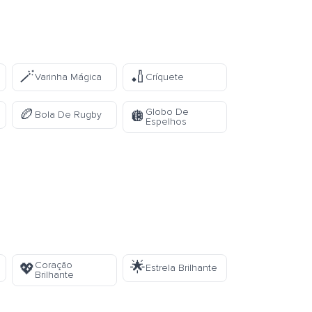
🪄
🏏
Varinha Mágica
Críquete
🏉
Globo De
🪩
Bola De Rugby
Espelhos
🌟
Coração
💖
Estrela Brilhante
Brilhante