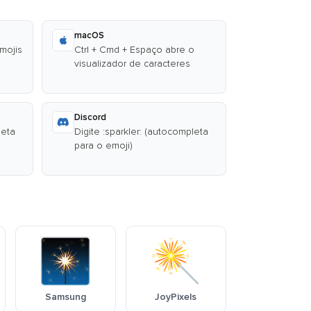
macOS
emojis
Ctrl + Cmd + Espaço abre o
visualizador de caracteres
Discord
leta
Digite :sparkler: (autocompleta
para o emoji)
Samsung
JoyPixels