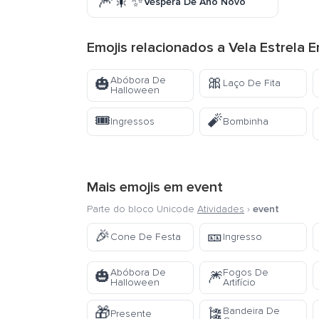
🎆🎇✨
Véspera De Ano Novo
Emojis relacionados a Vela Estrela E
🎀
Abóbora De
🎃
Laço De Fita
Halloween
🎟️
🧨
Ingressos
Bombinha
Mais emojis em
event
Parte do bloco Unicode
Atividades
›
event
🎉
🎫
Cone De Festa
Ingresso
Abóbora De
Fogos De
🎃
🎆
Halloween
Artifício
🎁
Bandeira De
🎏
Presente