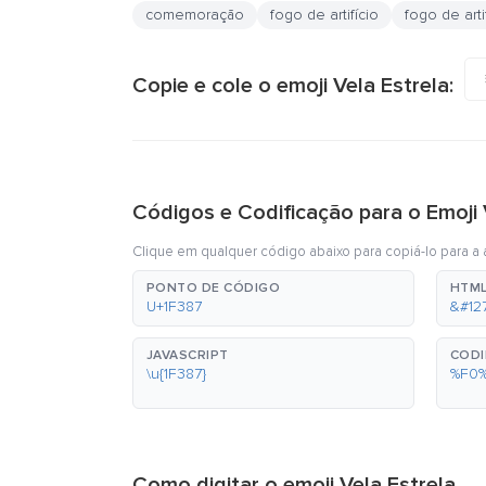
comemoração
fogo de artifício
fogo de arti
Copie e cole o emoji Vela Estrela:
Códigos e Codificação para o Emoji 
Clique em qualquer código abaixo para copiá-lo para a á
PONTO DE CÓDIGO
HTML
U+1F387
&#12
JAVASCRIPT
CODI
\u{1F387}
%F0
Como digitar o emoji Vela Estrela