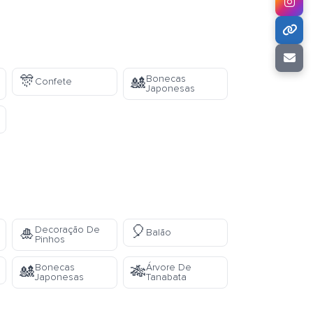
🎊
Bonecas
🎎
Confete
Japonesas
🎈
Decoração De
🎍
Balão
Pinhos
Bonecas
Árvore De
🎎
🎋
Japonesas
Tanabata