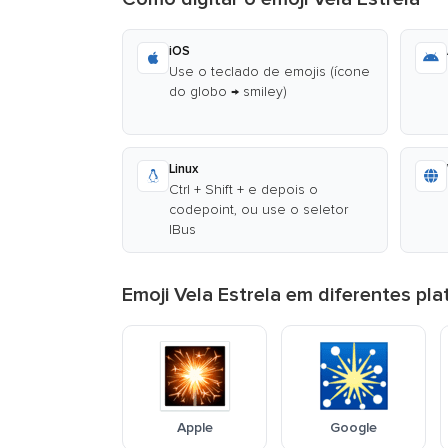
iOS
Use o teclado de emojis (ícone
do globo → smiley)
Linux
Ctrl + Shift + e depois o
codepoint, ou use o seletor
IBus
Emoji Vela Estrela em diferentes pl
Apple
Google