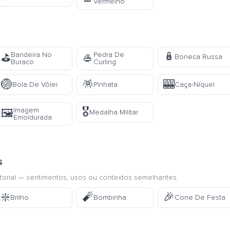
Vermelho
🪆
Bandeira No
Pedra De
⛳
🥌
Boneca Russa
Buraco
Curling
🏐
🪅
🎰
Bola De Vôlei
Pinhata
Caça-Níquel
🎖️
Imagem
🖼️
Medalha Militar
Emoldurada
s
torial — sentimentos, usos ou contextos semelhantes.
❇️
🧨
🎉
Brilho
Bombinha
Cone De Festa