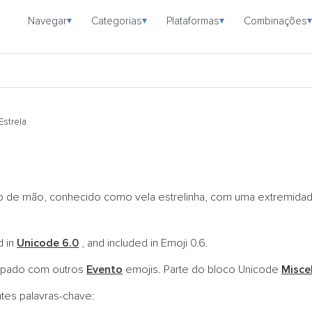
Navegar
Categorias
Plataformas
Combinações
▾
▾
▾
▾
Estrela
eno de mão, conhecido como vela estrelinha, com uma extremid
d in
Unicode 6.0
, and included in Emoji 0.6.
upado com outros
Evento
emojis. Parte do bloco Unicode
Misce
ntes palavras-chave: