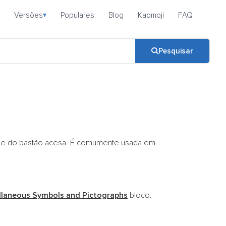
Versões
Populares
Blog
Kaomoji
FAQ
▾
Pesquisar
ade do bastão acesa. É comumente usada em
llaneous Symbols and Pictographs
bloco.