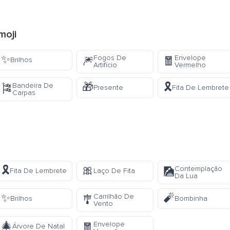
moji
✨
Fogos De
Envelope
🎆
🧧
Brilhos
Artifício
Vermelho
🎁
🎗️
Bandeira De
🎏
Presente
Fita De Lembrete
Carpas
🎗️
🎀
Contemplação
🎑
Fita De Lembrete
Laço De Fita
Da Lua
✨
🧨
Carrilhão De
🎐
Brilhos
Bombinha
Vento
🎄
Envelope
🧧
Árvore De Natal