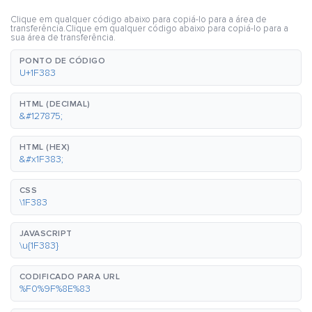
Clique em qualquer código abaixo para copiá-lo para a área de
transferência.Clique em qualquer código abaixo para copiá-lo para a
sua área de transferência.
PONTO DE CÓDIGO
U+1F383
HTML (DECIMAL)
&#127875;
HTML (HEX)
&#x1F383;
CSS
\1F383
JAVASCRIPT
\u{1F383}
CODIFICADO PARA URL
%F0%9F%8E%83