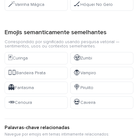
🪄
🏒
Varinha Mágica
Hóquei No Gelo
Emojis semanticamente semelhantes
Correspondido por significado usando pesquisa vetorial —
sentimentos, usos ou contextos semelhantes.
🃏
🧟
Curinga
Zumbi
🏴‍☠️
🧛
Bandeira Pirata
Vampiro
👻
🍭
Fantasma
Pirulito
🥕
💀
Cenoura
Caveira
Palavras-chave relacionadas
Navegue por emojis em temas intimamente relacionados: