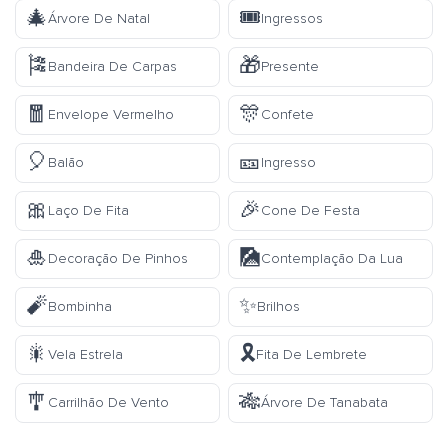
🎄
🎟️
Árvore De Natal
Ingressos
🎏
🎁
Bandeira De Carpas
Presente
🧧
🎊
Envelope Vermelho
Confete
🎈
🎫
Balão
Ingresso
🎀
🎉
Laço De Fita
Cone De Festa
🎍
🎑
Decoração De Pinhos
Contemplação Da Lua
🧨
✨
Bombinha
Brilhos
🎇
🎗️
Vela Estrela
Fita De Lembrete
🎐
🎋
Carrilhão De Vento
Árvore De Tanabata