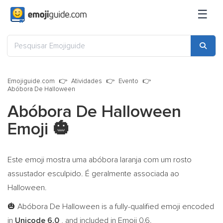
☰
Emojiguide.com
Atividades
Evento
Abóbora De Halloween
Abóbora De Halloween
Emoji
🎃
Este emoji mostra uma abóbora laranja com um rosto
assustador esculpido. É geralmente associada ao
Halloween.
Abóbora De Halloween is a fully-qualified emoji encoded
🎃
in
Unicode 6.0
, and included in Emoji 0.6.