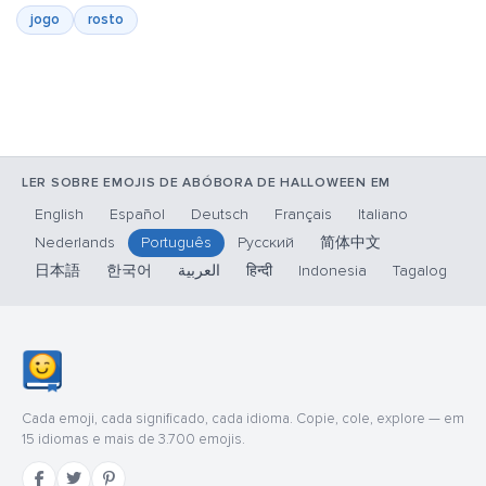
jogo
rosto
LER SOBRE EMOJIS DE ABÓBORA DE HALLOWEEN EM
English
Español
Deutsch
Français
Italiano
Nederlands
Português
Русский
简体中文
日本語
한국어
العربية
हिन्दी
Indonesia
Tagalog
Cada emoji, cada significado, cada idioma. Copie, cole, explore — em
15 idiomas e mais de 3.700 emojis.