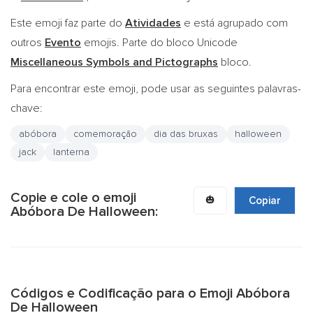
Este emoji faz parte do
Atividades
e está agrupado com
outros
Evento
emojis. Parte do bloco Unicode
Miscellaneous Symbols and Pictographs
bloco.
Para encontrar este emoji, pode usar as seguintes palavras-
chave:
abóbora
comemoração
dia das bruxas
halloween
jack
lanterna
Copie e cole o emoji
🎃
Copiar
Abóbora De Halloween:
Códigos e Codificação para o Emoji Abóbora
De Halloween