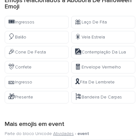
Emojis relacionados a Abóbora De Halloween
Emoji
🎟️
🎀
Ingressos
Laço De Fita
🎈
🎇
Balão
Vela Estrela
🎉
🎑
Cone De Festa
Contemplação Da Lua
🎊
🧧
Confete
Envelope Vermelho
🎫
🎗️
Ingresso
Fita De Lembrete
🎁
🎏
Presente
Bandeira De Carpas
Mais emojis em
event
Parte do bloco Unicode
Atividades
›
event