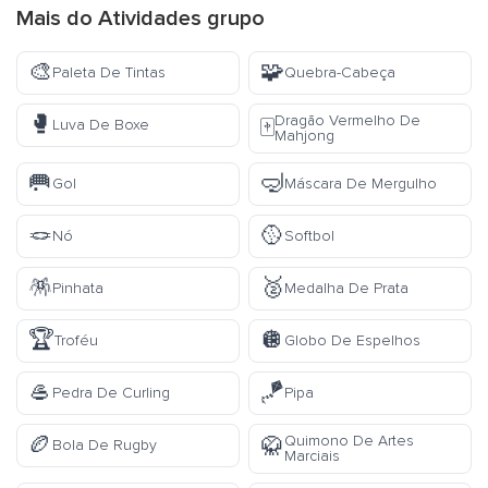
Mais do
Atividades
grupo
🎨
🧩
Paleta De Tintas
Quebra-Cabeça
🥊
Dragão Vermelho De
🀄
Luva De Boxe
Mahjong
🥅
🤿
Gol
Máscara De Mergulho
🪢
🥎
Nó
Softbol
🪅
🥈
Pinhata
Medalha De Prata
🏆
🪩
Troféu
Globo De Espelhos
🥌
🪁
Pedra De Curling
Pipa
🏉
Quimono De Artes
🥋
Bola De Rugby
Marciais