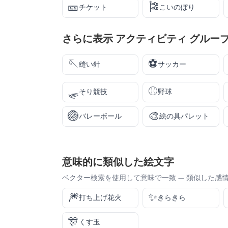
🎫
🎏
チケット
こいのぼり
さらに表示
アクティビティ
グルー
🪡
⚽
縫い針
サッカー
🛷
⚾
そり競技
野球
🏐
🎨
バレーボール
絵の具パレット
意味的に類似した絵文字
ベクター検索を使用して意味で一致 — 類似した感
🎆
✨
打ち上げ花火
きらきら
🎊
くす玉