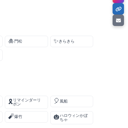
🎍
✨
門松
きらきら
🎈
リマインダーリ
🎗️
風船
ボン
🧨
ハロウィンかぼ
🎃
爆竹
ちゃ