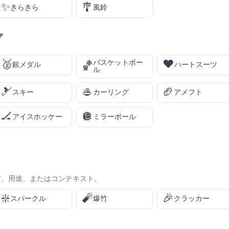
✨
🎐
きらきら
風鈴
プ
🥈
♥️
バスケットボー
🏀
銀メダル
ハートスーツ
ル
🎿
🥌
🏈
スキー
カーリング
アメフト
🏒
🪩
アイスホッケー
ミラーボール
情、用途、またはコンテキスト。
❇️
🧨
🎉
スパークル
爆竹
クラッカー