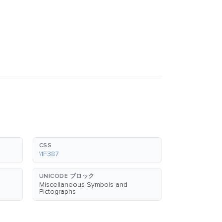
CSS
\1F387
UNICODE ブロック
Miscellaneous Symbols and
Pictographs