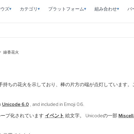
ラウズ
カテゴリ
プラットフォーム
組み合わせ
バ
▾
▾
▾
▾
線香花火
手持ちの花火を示しており、棒の片方の端が点灯しています。
n
Unicode 6.0
, and included in Emoji 0.6.
ループ化されています
イベント
絵文字。 Unicodeの一部
Miscel