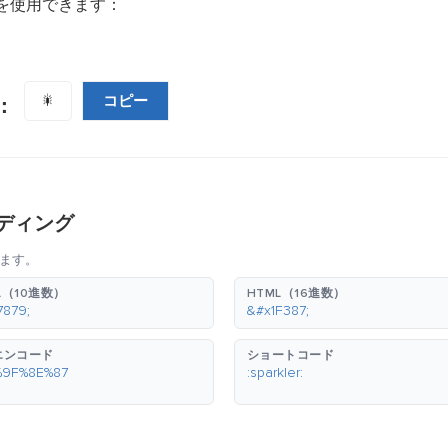
を使用できます：
コピー
🎇
：
ディング
ます。
L（10進数）
HTML（16進数）
7879;
&#x1F387;
エンコード
ショートコード
%9F%8E%87
:sparkler: