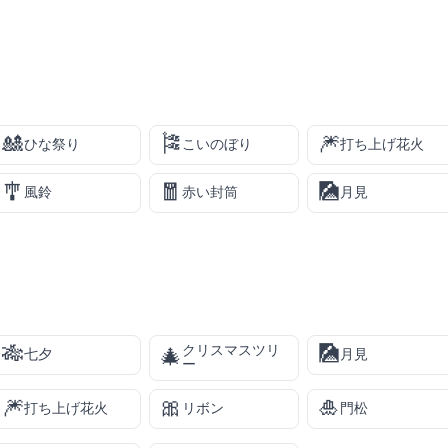
🎎
🎏
🎆
ひな祭り
こいのぼり
打ち上げ花火
🎐
🧧
🎑
風鈴
赤い封筒
月見
🎋
🎑
クリスマスツリ
🎄
七夕
月見
ー
🎆
🎀
🎍
打ち上げ花火
リボン
門松