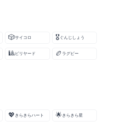
🎲
🎖️
サイコロ
ぐんじしょう
🎱
🏉
ビリヤード
ラグビー
💖
🌟
きらきらハート
きらきら星