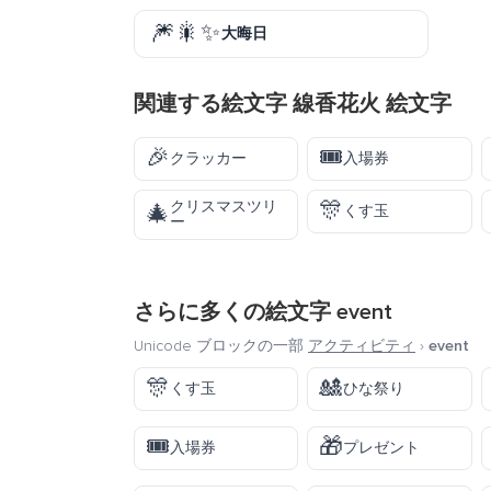
🎆🎇✨
大晦日
関連する絵文字 線香花火 絵文字
🎉
🎟️
クラッカー
入場券
🎊
クリスマスツリ
🎄
くす玉
ー
さらに多くの絵文字
event
Unicode ブロックの一部
アクティビティ
›
event
🎊
🎎
くす玉
ひな祭り
🎟️
🎁
入場券
プレゼント