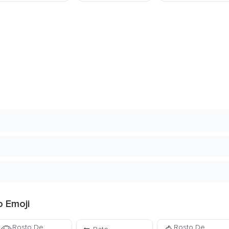
o Emoji
Rosto De
Rosto De