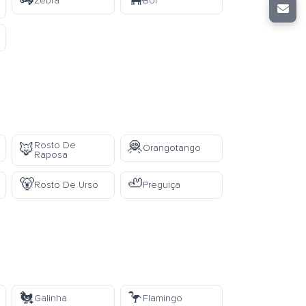
🦓
🐂
Zebra
Boi
🦧
Rosto De
🦊
Orangotango
Raposa
🐻
🦥
Rosto De Urso
Preguiça
🐔
🦩
Galinha
Flamingo