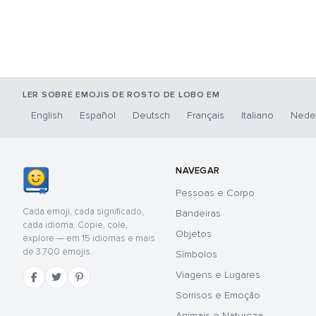
LER SOBRE EMOJIS DE ROSTO DE LOBO EM
English
Español
Deutsch
Français
Italiano
Nede
NAVEGAR
Pessoas e Corpo
Cada emoji, cada significado,
Bandeiras
cada idioma. Copie, cole,
Objetos
explore — em 15 idiomas e mais
de 3.700 emojis.
Símbolos
Viagens e Lugares
Sorrisos e Emoção
Animais e Natureza