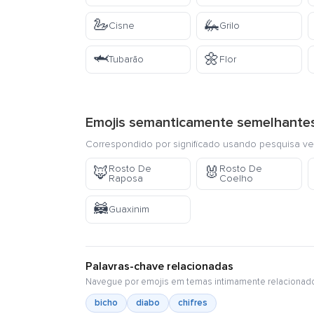
🦢
🦗
Cisne
Grilo
🦈
🌼
Tubarão
Flor
Emojis semanticamente semelhante
Correspondido por significado usando pesquisa ve
Rosto De
Rosto De
🦊
🐰
Raposa
Coelho
🦝
Guaxinim
Palavras-chave relacionadas
Navegue por emojis em temas intimamente relacionad
bicho
diabo
chifres