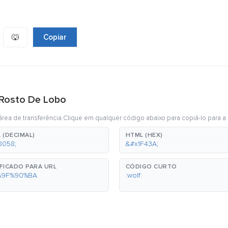
🐺
Copiar
 Rosto De Lobo
rea de transferência.Clique em qualquer código abaixo para copiá-lo para a 
 (DECIMAL)
HTML (HEX)
8058;
&#x1F43A;
FICADO PARA URL
CÓDIGO CURTO
%9F%90%BA
:wolf: