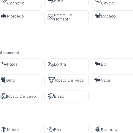
🐀
🐶
🐴
Rato
Cachorro
Cavalo
🦇
🐒
Rosto De
🐹
Morcego
Macaco
Hamster
al-mammal
🐾
🦦
🐂
Patas
Lontra
Boi
🐈
🐮
🐄
Gato
Rosto De Vaca
Vaca
🦁
🦬
Rosto De Leão
Bisão
🪰
🦆
🪲
Mosca
Pato
Besouro