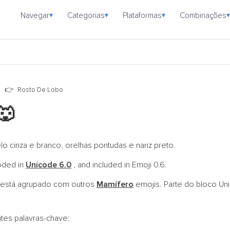
Navegar
Categorias
Plataformas
Combinações
▾
▾
▾
▾
o
Rosto De Lobo
🐺
 cinza e branco, orelhas pontudas e nariz preto.
coded in
Unicode 6.0
, and included in Emoji 0.6.
está agrupado com outros
Mamífero
emojis. Parte do bloco U
ntes palavras-chave: