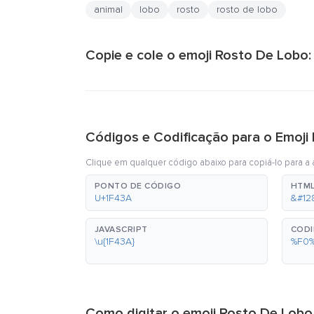
animal
lobo
rosto
rosto de lobo
Copie e cole o emoji Rosto De Lobo:
Códigos e Codificação para o Emoji
Clique em qualquer código abaixo para copiá-lo para a á
PONTO DE CÓDIGO
HTML
U+1F43A
&#12
JAVASCRIPT
CODI
\u{1F43A}
%F0
Como digitar o emoji Rosto De Lobo