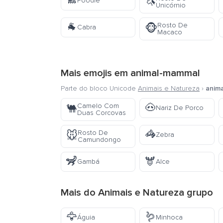
🐩
🦄
Poodle
Unicórnio
🐐
Rosto De
🐵
Cabra
Macaco
Mais emojis em
animal-mammal
Parte do bloco Unicode
Animais e Natureza
›
anim
🐽
Camelo Com
🐫
Nariz De Porco
Duas Corcovas
🦓
Rosto De
🐭
Zebra
Camundongo
🦨
🫎
Gambá
Alce
Mais do
Animais e Natureza
grupo
🦅
🪱
Águia
Minhoca