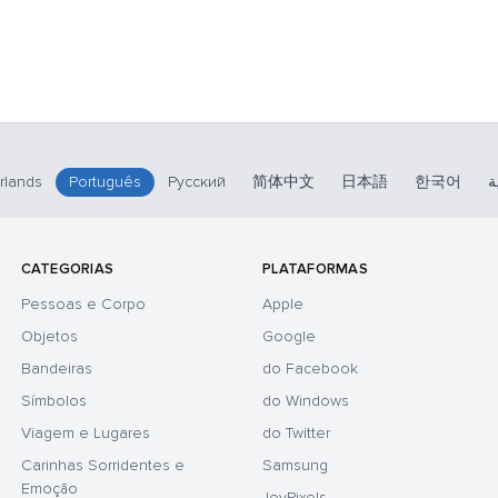
rlands
Português
Русский
简体中文
日本語
한국어
ة
CATEGORIAS
PLATAFORMAS
Pessoas e Corpo
Apple
Objetos
Google
Bandeiras
do Facebook
Símbolos
do Windows
Viagem e Lugares
do Twitter
Carinhas Sorridentes e
Samsung
Emoção
JoyPixels