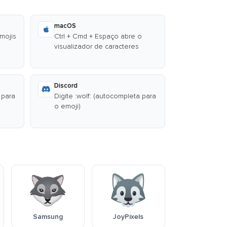
macOS
emojis
Ctrl + Cmd + Espaço abre o
visualizador de caracteres
Discord
 para
Digite :wolf: (autocompleta para
o emoji)
Samsung
JoyPixels