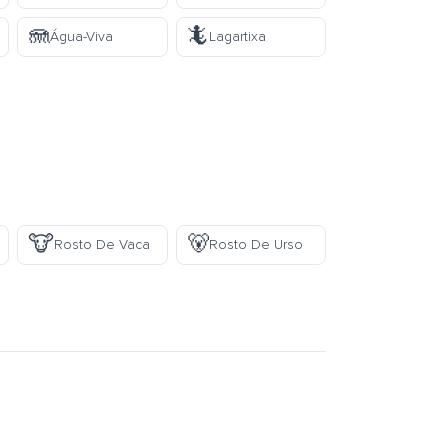
🪼
🦎
Água-Viva
Lagartixa
🐮
🐻
Rosto De Vaca
Rosto De Urso