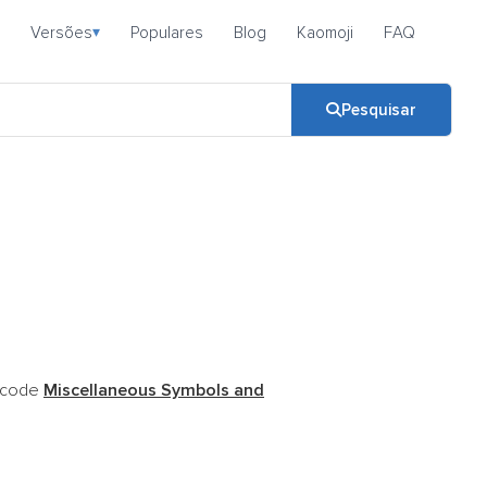
Versões
Populares
Blog
Kaomoji
FAQ
▾
Pesquisar
nicode
Miscellaneous Symbols and