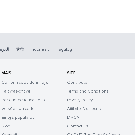
العربي
हिन्दी
Indonesia
Tagalog
MAIS
SITE
Combinações de Emojis
Contribute
Palavras-chave
Terms and Conditions
Por ano de lançamento
Privacy Policy
Versões Unicode
Affiliate Disclosure
Emojis populares
DMCA
Blog
Contact Us
Kaomoji
GNOME: The Free Software