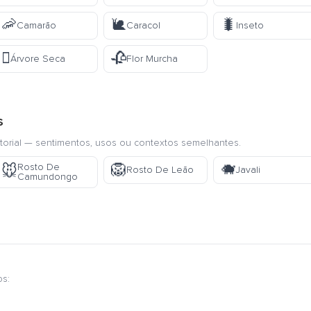
🦐
🐌
🐛
Camarão
Caracol
Inseto
🪾
🥀
Árvore Seca
Flor Murcha
s
torial — sentimentos, usos ou contextos semelhantes.
🦁
🐗
Rosto De
🐭
Rosto De Leão
Javali
Camundongo
os: