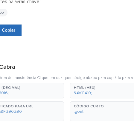
ntes palavras-chave:
co
Copiar
 Cabra
rea de transferência.Clique em qualquer código abaixo para copiá-lo para a 
 (DECIMAL)
HTML (HEX)
8016;
&#x1F410;
FICADO PARA URL
CÓDIGO CURTO
%9F%90%90
:goat: