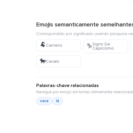
Emojis semanticamente semelhante
Correspondido por significado usando pesquisa ve
🐏
Signo De
♑
Carneiro
Capricórnio
🐎
Cavalo
Palavras-chave relacionadas
Navegue por emojis em temas intimamente relacionad
vaca
lã