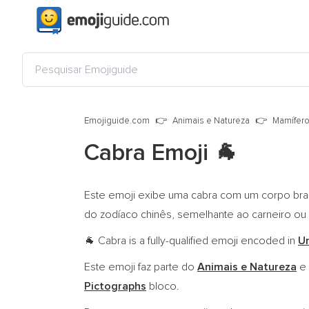
Emojiguide.com
Animais e Natureza
Mamífer
Cabra Emoji
🐐
Este emoji exibe uma cabra com um corpo branc
do zodíaco chinês, semelhante ao carneiro ou
Cabra is a fully-qualified emoji encoded in
U
🐐
Este emoji faz parte do
Animais e Natureza
e 
Pictographs
bloco.