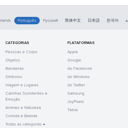
rlands
Português
Русский
简体中文
日本語
한국어
ة
CATEGORIAS
PLATAFORMAS
Pessoas e Corpo
Apple
Objetos
Google
Bandeiras
do Facebook
Símbolos
do Windows
Viagem e Lugares
do Twitter
Carinhas Sorridentes e
Samsung
Emoção
JoyPixels
Animais e Natureza
Tiktok
Comida e Bebida
Todas as categorias →