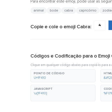
Para encontrar este emoji, pode usar as segui
animal
bode
cabra
capricórnio
zodía
🐐
Copie e cole o emoji Cabra:
Códigos e Codificação para o Emoji
Clique em qualquer código abaixo para copiá-lo para a á
PONTO DE CÓDIGO
HTML
U+1F410
&#12
JAVASCRIPT
CODI
\u{1F410}
%F0