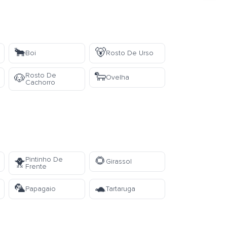
🐂
🐻
Boi
Rosto De Urso
🐑
Rosto De
🐶
Ovelha
Cachorro
🌻
Pintinho De
🐥
Girassol
Frente
🦜
🐢
Papagaio
Tartaruga