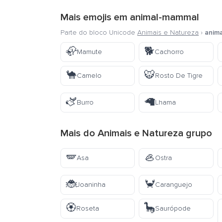
Mais emojis em
animal-mammal
Parte do bloco Unicode
Animais e Natureza
›
anim
🦣
🐕
Mamute
Cachorro
🐪
🐯
Camelo
Rosto De Tigre
🫏
🦙
Burro
Lhama
Mais do
Animais e Natureza
grupo
🪽
🦪
Asa
Ostra
🐞
🦀
Joaninha
Caranguejo
🏵️
🦕
Roseta
Saurópode