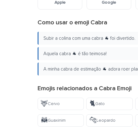
Apple
Google
Como usar o emoji Cabra
Subir a colina com uma cabra 🐐 foi divertido.
Aquela cabra 🐐 é tão teimosa!
A minha cabra de estimação 🐐 adora roer pla
Emojis relacionados a Cabra Emoji
🦌
🐈
Cervo
Gato
🦝
🐆
Guaxinim
Leopardo