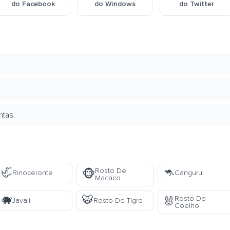
do Facebook
do Windows
do Twitter
ntas.
🦏
🦘
Rosto De
🐵
Rinoceronte
Canguru
Macaco
🐗
🐯
Rosto De
🐰
Javali
Rosto De Tigre
Coelho