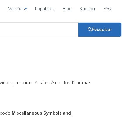
Versões
Populares
Blog
Kaomoji
FAQ
▾
Pesquisar
irada para cima. A cabra é um dos 12 animais
nicode
Miscellaneous Symbols and