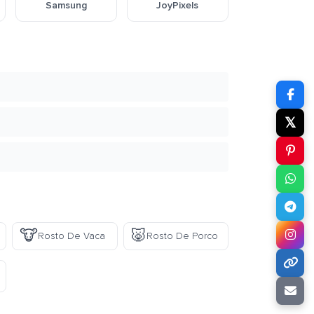
Samsung
JoyPixels
𝕏
🐮
🐷
Rosto De Vaca
Rosto De Porco