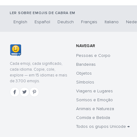
LER SOBRE EMOJIS DE CABRA EM
English
Español
Deutsch
Français
Italiano
Nede
NAVEGAR
Pessoas e Corpo
Cada emoji, cada significado,
Bandeiras
cada idioma. Copie, cole,
Objetos
explore — em 15 idiomas e mais
de 3.700 emojis.
Símbolos
Viagens e Lugares
Sorrisos e Emoção
Animais e Natureza
Comida e Bebida
Todos os grupos Unicode →