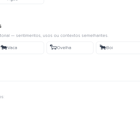
s
torial — sentimentos, usos ou contextos semelhantes.
🐄
🐑
🐂
Vaca
Ovelha
Boi
os: