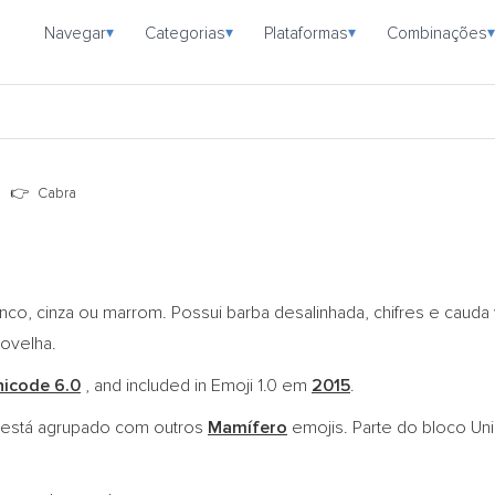
Navegar
Categorias
Plataformas
Combinações
▾
▾
▾
▾
o
Cabra
o, cinza ou marrom. Possui barba desalinhada, chifres e cauda v
 ovelha.
nicode 6.0
, and included in Emoji 1.0 em
2015
.
está agrupado com outros
Mamífero
emojis. Parte do bloco U