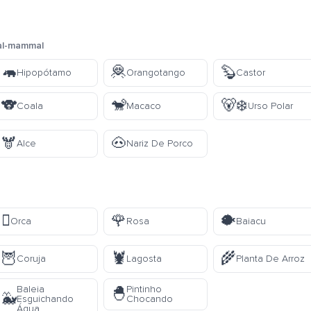
al-mammal
🦛
🦧
🦫
Hipopótamo
Orangotango
Castor
🐨
🐒
🐻‍❄️
Coala
Macaco
Urso Polar
🫎
🐽
Alce
Nariz De Porco
🫍
🌹
🐡
Orca
Rosa
Baiacu
🦉
🦞
🌾
Coruja
Lagosta
Planta De Arroz
Baleia
Pintinho
🐣
🐳
Esguichando
Chocando
Água