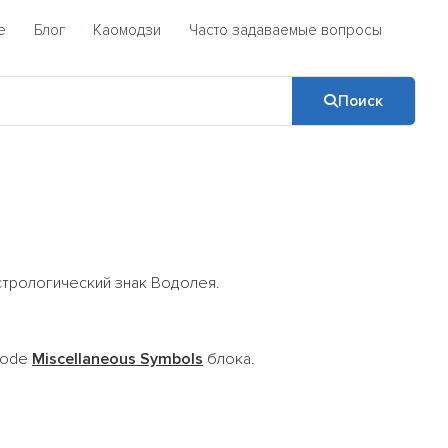
е
Блог
Каомодзи
Часто задаваемые вопросы
Поиск
стрологический знак Водолея.
code
Miscellaneous Symbols
блока.