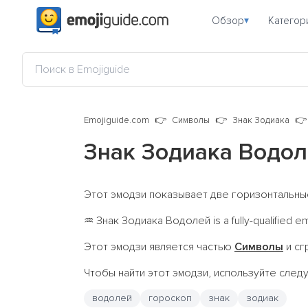
Обзор
Категор
▾
Emojiguide.com
Символы
Знак Зодиака
Знак Зодиака Водо
Этот эмодзи показывает две горизонтальны
Знак Зодиака Водолей is a fully-qualified e
♒
Этот эмодзи является частью
Символы
и сг
Чтобы найти этот эмодзи, используйте сле
водолей
гороскоп
знак
зодиак