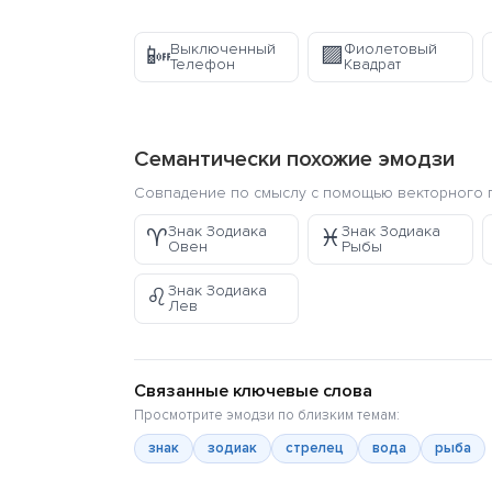
Выключенный
Фиолетовый
📴
🟪
Телефон
Квадрат
Семантически похожие эмодзи
Совпадение по смыслу с помощью векторного п
Знак Зодиака
Знак Зодиака
♈
♓
Овен
Рыбы
Знак Зодиака
♌
Лев
Связанные ключевые слова
Просмотрите эмодзи по близким темам:
знак
зодиак
стрелец
вода
рыба