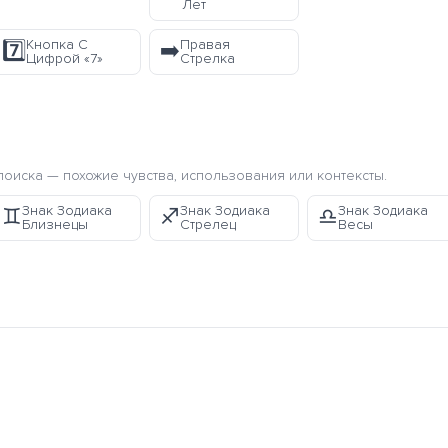
Лет
Кнопка С
Правая
7️⃣
➡️
Цифрой «7»
Стрелка
оиска — похожие чувства, использования или контексты.
Знак Зодиака
Знак Зодиака
Знак Зодиака
♊
♐
♎
Близнецы
Стрелец
Весы