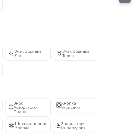
Знак Зодиака
Знак Зодиака
♌
♉
Лев
Телец
Знак
Кнопка
❎
©️
Авторского
«крестик»
Права
Шестиконечная
Значок «для
🔯
♿
Звезда
Инвалидов»