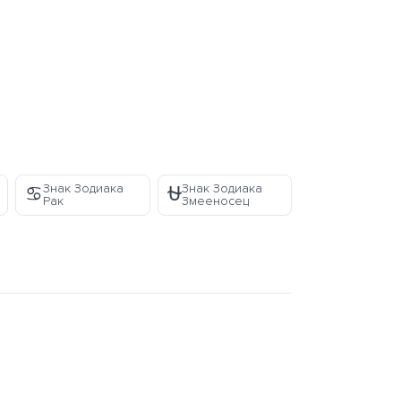
Знак Зодиака
Знак Зодиака
♋
⛎
Рак
Змееносец