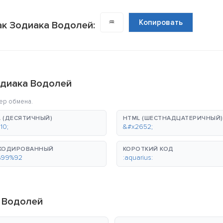
♒
Копировать
ак Зодиака Водолей:
одиака Водолей
ер обмена.
 (ДЕСЯТИЧНЫЙ)
HTML (ШЕСТНАДЦАТЕРИЧНЫЙ)
10;
&#x2652;
-КОДИРОВАННЫЙ
КОРОТКИЙ КОД
%99%92
:aquarius:
а Водолей