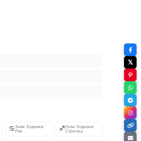
𝕏
Знак Зодиака
Знак Зодиака
♋
♐
Рак
Стрелец