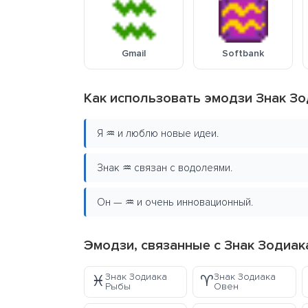
Gmail
Softbank
Как использовать эмодзи Знак З
Я ♒ и люблю новые идеи.
Знак ♒ связан с водолеями.
Он — ♒ и очень инновационный.
Эмодзи, связанные с Знак Зодиа
Знак Зодиака
Знак Зодиака
♓
♈
Рыбы
Овен