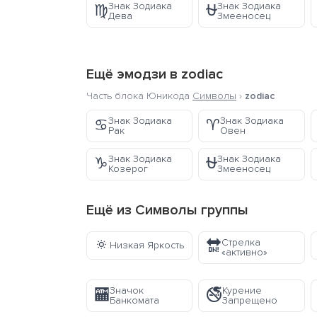
Знак Зодиака
Знак Зодиака
♍
⛎
Дева
Змееносец
Ещё эмодзи в
zodiac
Часть блока Юникода
Символы
›
zodiac
Знак Зодиака
Знак Зодиака
♋
♈
Рак
Овен
Знак Зодиака
Знак Зодиака
♑
⛎
Козерог
Змееносец
Ещё из
Символы
группы
🔅
Стрелка
🔛
Низкая Яркость
«активно»
Значок
Курение
🏧
🚭
Банкомата
Запрещено