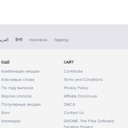
العربي
हिन्दी
Indonesia
Tagalog
ЕЩЁ
САЙТ
Комбинации эмодзи
Contribute
Ключевые слова
Terms and Conditions
По году выпуска
Privacy Policy
Версии Unicode
Affiliate Disclosure
Популярные эмодзи
DMCA
Блог
Contact Us
Каомодзи
GNOME: The Free Software
Desktop Project