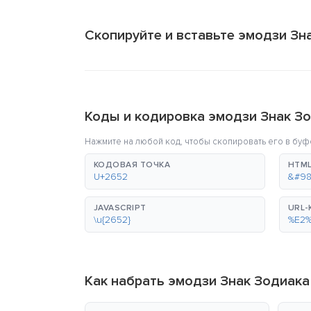
Скопируйте и вставьте эмодзи Зн
Коды и кодировка эмодзи Знак З
Нажмите на любой код, чтобы скопировать его в буф
КОДОВАЯ ТОЧКА
HTML
U+2652
&#98
JAVASCRIPT
URL
\u{2652}
%E2
Как набрать эмодзи Знак Зодиак