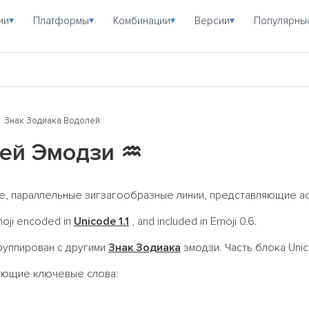
ии
Платформы
Комбинации
Версии
Популярны
▾
▾
▾
▾
Знак Зодиака Водолей
лей Эмодзи
♒
е, параллельные зигзагообразные линии, представляющие а
moji encoded in
Unicode 1.1
, and included in Emoji 0.6.
руппирован с другими
Знак Зодиака
эмодзи. Часть блока Uni
дующие ключевые слова: