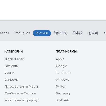
rlands
Português
Русский
简体中文
日本語
한국어
ة
КАТЕГОРИИ
ПЛАТФОРМЫ
Люди и Тело
Apple
Объекты
Google
Флаги
Facebook
Символы
Windows
Путешествия и Места
Twitter
Смайлики и Эмоции
Samsung
Животные и Природа
JoyPixels