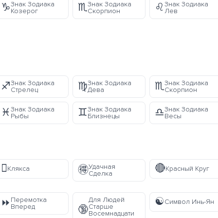
Знак Зодиака
Знак Зодиака
Знак Зодиака
♑
♏
♌
Козерог
Скорпион
Лев
Знак Зодиака
Знак Зодиака
Знак Зодиака
♐
♍
♏
Стрелец
Дева
Скорпион
Знак Зодиака
Знак Зодиака
Знак Зодиака
♓
♊
♎
Рыбы
Близнецы
Весы
🫟
🔴
Удачная
🉐
Клякса
Красный Круг
Сделка
☯️
Перемотка
Для Людей
⏩
Символ Инь-Ян
Вперед
Старше
🔞
Восемнадцати