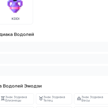
KDDI
одиака Водолей
ка Водолей Эмодзи
Знак Зодиака
Знак Зодиака
Знак Зодиака
♊
♉
♎
Близнецы
Телец
Весы