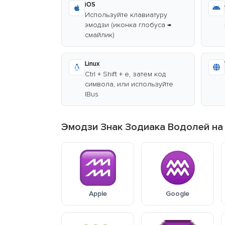
iOS
Используйте клавиатуру
эмодзи (иконка глобуса →
смайлик)
Linux
Ctrl + Shift + e, затем код
символа, или используйте
IBus
Эмодзи Знак Зодиака Водолей на
Apple
Google